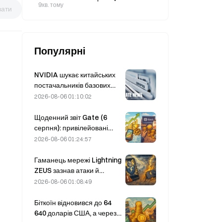
один місяць, обробивши 200
9хв. тому
вати
мільйонів транзакцій
Популярні
NVIDIA шукає китайських
постачальників базових
станцій на базі ШІ для
2026-08-06 01:10:02
розгортання мережі 6G
Щоденний звіт Gate (6
серпня): привілейовані
акції Strategy STRC різко
2026-08-06 01:24:57
відновилися; Block
підвищила прогноз
Гаманець мережі Lightning
фінансових показників на
ZEUS зазнав атаки й
весь 2026 рік
тимчасово призупинив
2026-08-06 01:08:49
роботу; офіційно
повідомляється, що кошти
Біткоїн відновився до 64
користувачів не втрачено.
640 доларів США, а через