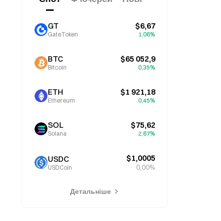
GT
$6,67
GateToken
1,06%
BTC
$65 052,9
Bitcoin
0,35%
ETH
$1 921,18
Ethereum
0,45%
SOL
$75,62
Solana
2,67%
$1,0005
USDC
0,00%
USDCoin
Детальніше