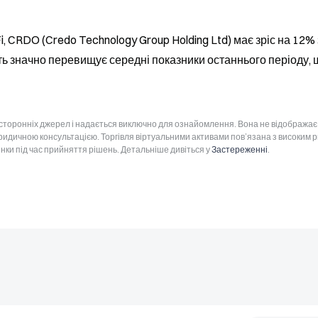
 CRDO (Credo Technology Group Holding Ltd) має зріс на 12% з
ь значно перевищує середні показники останнього періоду, щ
 сторонніх джерел і надається виключно для ознайомлення. Вона не відображає
юридичною консультацією. Торгівля віртуальними активами пов’язана з високим 
інки під час прийняття рішень. Детальніше дивіться у
Застереженні
.