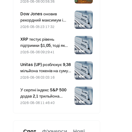
уразливість Coldcard
2026-08-06 00:58:38
кількість активних гаманців
сягнула тримісячного
Dow Jones оновив
максимуму
рекордний максимум і
вночі продовжив
2026-08-05 23:17:32
п’ятиденну серію
зростання; інвестиції в ШІ
XRP тестує рівень
стимулюють підйом.
підтримки $1,05, тоді як
Ethereum утримується на
2026-08-06 09:29:41
рівні $1 908 на тлі низьких
обсягів торгів
Unitas (UP) розблокує 9,38
мільйона токенів на суму
3,18 мільйона доларів 13
2026-08-06 03:03:16
серпня
У серпні індекс S&P 500
додав 2,1 трильйона
доларів, зрісши на 3,12%,
2026-08-06 11:46:40
тоді як біткоїн подорожчав
лише на 2%.
Спот
Ф'ючерси
Нові