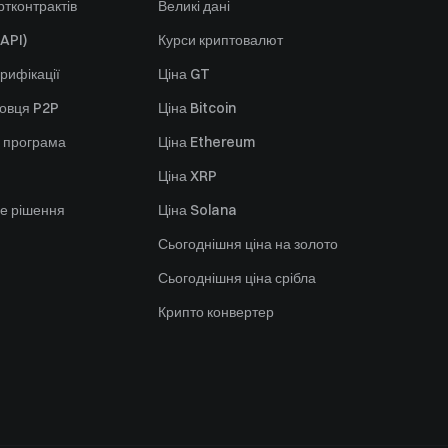
тконтрактів
Великі дані
API)
Курси криптовалют
рифікації
Ціна GT
говця P2P
Ціна Bitcoin
 програма
Ціна Ethereum
Ціна XRP
е рішення
Ціна Solana
Сьогоднішня ціна на золото
Сьогоднішня ціна срібла
Крипто конвертер