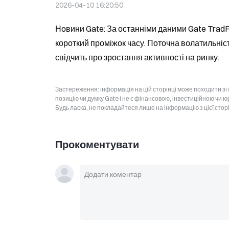
2026-04-10 16:20:50
Новини Gate: За останніми даними Gate TradFi,
короткий проміжок часу. Поточна волатильніст
свідчить про зростання активності на ринку.
Застереження: інформація на цій сторінці може походити зі
позицію чи думку Gate і не є фінансовою, інвестиційною чи 
Будь ласка, не покладайтеся лише на інформацію з цієї стор
Прокоментувати