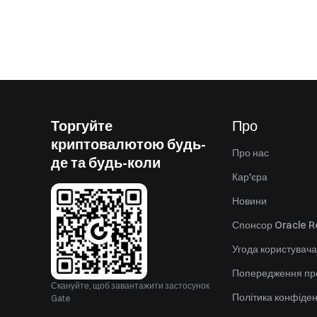
Торгуйте
Про
криптовалютою будь-
Про нас
де та будь-коли
Кар'єра
Новини
Спонсор Oracle Re
Угода користувача
Попередження пр
Скануйте, щоб завантажити застосунок
Політика конфіден
Gate