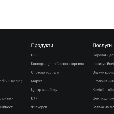
Продукти
Послуги
P2P
Переваги для
Конвертація та блокова торгівля
Інституційни
Спотова торгівля
Відгуки кори
d Bull Racing
Маржа
Оголошення
Центр заробітку
Комісійні зб
о ризики
ETF
Центр допом
ційності
Ф'ючерси
Заявка на лі