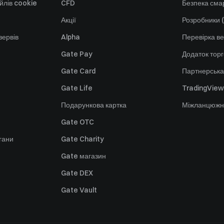
йлів cookie
CFD
Безпека смар
Акції
Розробники (
зервів
Alpha
Перевірка ве
Gate Pay
Додаток тор
Gate Card
Партнерська
Gate Life
TradingView
Подарункова картка
Міжланцюжн
Gate OTC
гани
Gate Charity
Gate магазин
Gate DEX
Gate Vault