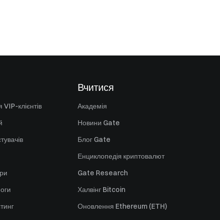
Вчитися
 VIP-клієнтів
Академія
й
Новини Gate
стувачів
Блог Gate
Енциклопедія криптовалют
ори
Gate Research
оги
Халвінг Bitcoin
стинг
Оновлення Ethereum (ETH)