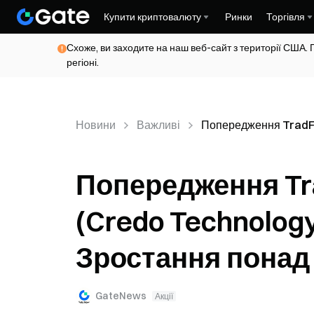
Купити криптовалюту
Ринки
Торгівля
Схоже, ви заходите на наш веб-сайт з території США. 
регіоні.
Новини
Важливі
Попередження TradFi
Попередження Tr
(Credo Technology
Зростання понад
GateNews
Акції