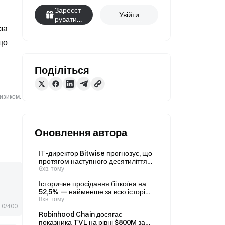
Зареєст
Увійти
руватис
а 
я
о 
Поділіться
ризиком.
Оновлення автора
ІТ-директор Bitwise прогнозує, що
протягом наступного десятиліття
інституції вкладуть у Bitcoin
6хв. тому
трильйони доларів, і називає
Історичне просідання біткоїна на
цільову ціну BTC на рівні 1,3
52,5% — найменше за всю історію,
мільйона доларів до 2035 року
заявляє аналітик; подальший
8хв. тому
0/400
напрямок залишається
Robinhood Chain досягає
невизначеним
показника TVL на рівні $800M за