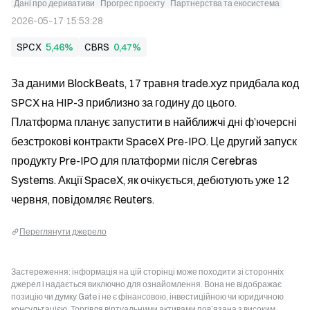
Дані про деривативи
Прогрес проєкту
Партнерства та екосистема
2026-05-17 15:53:28
SPCX
5,46%
CBRS
0,47%
За даними BlockBeats, 17 травня trade.xyz придбала код 
SPCX на HIP-3 приблизно за годину до цього. 
Платформа планує запустити в найближчі дні ф’ючерсні 
безстрокові контракти SpaceX Pre-IPO. Це другий запуск 
продукту Pre-IPO для платформи після Cerebras 
Systems. Акції SpaceX, як очікується, дебютують уже 12 
червня, повідомляє Reuters.
Переглянути джерело
Застереження: інформація на цій сторінці може походити зі сторонніх
джерел і надається виключно для ознайомлення. Вона не відображає
позицію чи думку Gate і не є фінансовою, інвестиційною чи юридичною
консультацією. Торгівля віртуальними активами пов’язана з високим