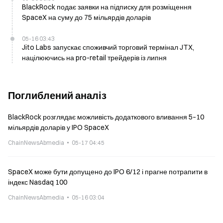
BlackRock подає заявки на підписку для розміщення
SpaceX на суму до 75 мільярдів доларів
05-16 03:43
Jito Labs запускає споживчий торговий термінал JTX,
націлюючись на pro-retail трейдерів із липня
Поглиблений аналіз
BlackRock розглядає можливість додаткового вливання 5–10
мільярдів доларів у IPO SpaceX
ChainNewsAbmedia
05-17 04:45
SpaceX може бути допущено до IPO 6/12 і прагне потрапити в
індекс Nasdaq 100
ChainNewsAbmedia
05-16 03:04