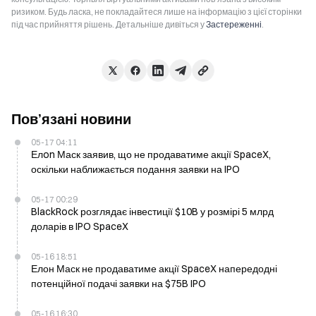
ризиком. Будь ласка, не покладайтеся лише на інформацію з цієї сторінки
під час прийняття рішень. Детальніше дивіться у
Застереженні
.
Пов’язані новини
05-17 04:11
Елon Маск заявив, що не продаватиме акції SpaceX,
оскільки наближається подання заявки на IPO
05-17 00:29
BlackRock розглядає інвестиції $10B у розмірі 5 млрд
доларів в IPO SpaceX
05-16 18:51
Елон Маск не продаватиме акції SpaceX напередодні
потенційної подачі заявки на $75B IPO
05-16 16:30