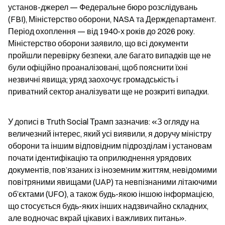
установ-джерел — Федеральне бюро розслідувань 
(FBI), Міністерство оборони, NASA та Держдепартамент. 
Період охоплення — від 1940-х років до 2026 року. 
Міністерство оборони заявило, що всі документи 
пройшли перевірку безпеки, але багато випадків ще не 
були офіційно проаналізовані, щоб пояснити їхні 
незвичні явища; уряд заохочує громадськість і 
приватний сектор аналізувати ще не розкриті випадки.
У дописі в Truth Social Трамп зазначив: «З огляду на 
величезний інтерес, який усі виявили, я доручу міністру 
оборони та іншим відповідним підрозділам і установам 
почати ідентифікацію та оприлюднення урядових 
документів, пов’язаних із іноземним життям, невідомими 
повітряними явищами (UAP) та невпізнаними літаючими 
об’єктами (UFO), а також будь-якою іншою інформацією, 
що стосується будь-яких інших надзвичайно складних, 
але водночас вкрай цікавих і важливих питань».