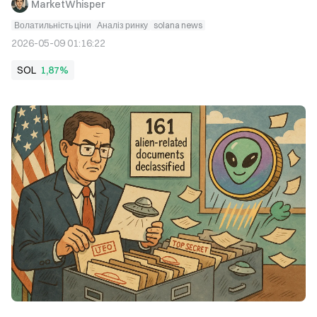
MarketWhisper
Волатильність ціни
Аналіз ринку
solana news
2026-05-09 01:16:22
SOL
1,87%