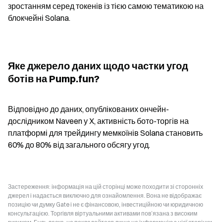
зростанням серед токенів із тією самою тематикою на 
блокчейні Solana.
Яке джерело даних щодо частки угод 
ботів на Pump.fun?
Відповідно до даних, опублікованих ончейн-
дослідником Naveen у X, активність бото-торгів на 
платформі для трейдингу мемкоїнів Solana становить 
60% до 80% від загального обсягу угод.
Застереження: інформація на цій сторінці може походити зі сторонніх
джерел і надається виключно для ознайомлення. Вона не відображає
позицію чи думку Gate і не є фінансовою, інвестиційною чи юридичною
консультацією. Торгівля віртуальними активами пов’язана з високим