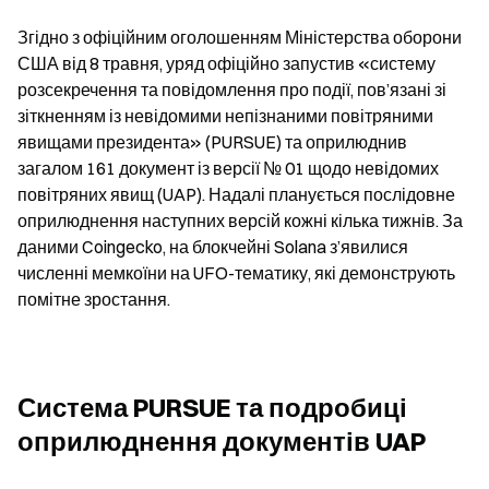
Згідно з офіційним оголошенням Міністерства оборони 
США від 8 травня, уряд офіційно запустив «систему 
розсекречення та повідомлення про події, пов’язані зі 
зіткненням із невідомими непізнаними повітряними 
явищами президента» (PURSUE) та оприлюднив 
загалом 161 документ із версії № 01 щодо невідомих 
повітряних явищ (UAP). Надалі планується послідовне 
оприлюднення наступних версій кожні кілька тижнів. За 
даними Coingecko, на блокчейні Solana з’явилися 
численні мемкоїни на UFO-тематику, які демонструють 
помітне зростання.
Система PURSUE та подробиці 
оприлюднення документів UAP