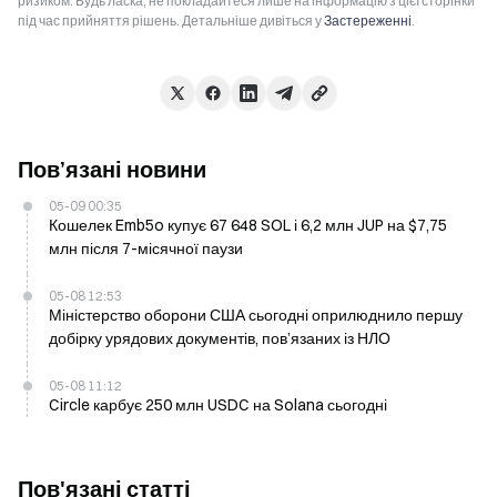
ризиком. Будь ласка, не покладайтеся лише на інформацію з цієї сторінки
під час прийняття рішень. Детальніше дивіться у
Застереженні
.
Пов’язані новини
05-09 00:35
Кошелек Emb5o купує 67 648 SOL і 6,2 млн JUP на $7,75
млн після 7-місячної паузи
05-08 12:53
Міністерство оборони США сьогодні оприлюднило першу
добірку урядових документів, пов’язаних із НЛО
05-08 11:12
Circle карбує 250 млн USDC на Solana сьогодні
Пов'язані статті