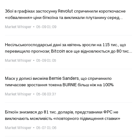
Збої в графіках застосунку Revolut спричинили короткочасне
«обвалення» ціни біткоїна та викликали плутанину серед
користувачів
Market Whisper
05-09 01:09
Несільськогосподарські дані за квітень зросли на 115 тис., що
перевищило прогнози; Bitcoin все ще відновлюється до 80 тис.
доларів
Market Whisper
05-09 01:05
Маск у дописі висміяв Bernie Sanders, що спричинило
тимчасове зростання токена BURNIE більш ніж на 100%
Market Whisper
05-08 03:37
Біткоїн знизився до 81 тис. доларів, представники ФРС не
виключають можливість «повторного підвищення ставки»
Market Whisper
05-07 01:06