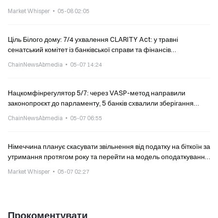
Market Whisper
05-08 02:05
Ціль Білого дому: 7/4 ухвалення CLARITY Act: у травні
сенатський комітет із банківської справи та фінансів
розглядатиме законопроєкт постатейно, у червні — винесення
ChainNewsAbmedia
05-07 14:24
на пленарне засідання
Нацкомфінрегулятор 5/7: через VASP-метод направили
законопроєкт до парламенту, 5 банків схвалили зберігання
віртуальних активів, Bank of Taiwan завершив практичне
ChainNewsAbmedia
05-07 06:55
тестування золотого токена
Німеччина планує скасувати звільнення від податку на біткоїн за
утримання протягом року та перейти на модель оподаткування
як для акцій
Market Whisper
05-07 02:27
Прокоментувати