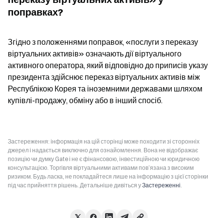
поправках?
Згідно з положеннями поправок, «послуги з переказу 
віртуальних активів» означають дії віртуального 
активного оператора, який відповідно до приписів указу 
президента здійснює переказ віртуальних активів між 
Республікою Корея та іноземними державами шляхом 
купівлі-продажу, обміну або в інший спосіб.
Застереження: інформація на цій сторінці може походити зі сторонніх
джерел і надається виключно для ознайомлення. Вона не відображає
позицію чи думку Gate і не є фінансовою, інвестиційною чи юридичною
консультацією. Торгівля віртуальними активами пов’язана з високим
ризиком. Будь ласка, не покладайтеся лише на інформацію з цієї сторінки
під час прийняття рішень. Детальніше дивіться у
Застереженні
.