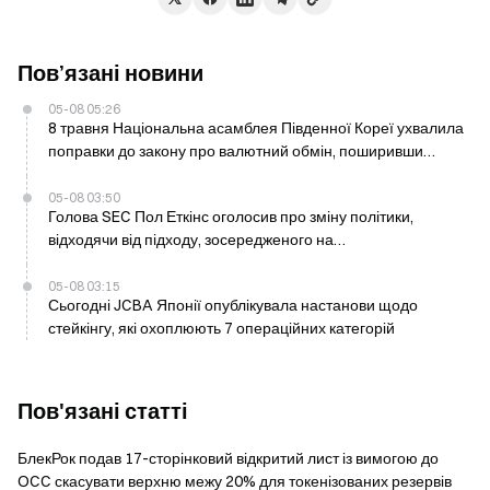
Пов’язані новини
05-08 05:26
8 травня Національна асамблея Південної Кореї ухвалила
поправки до закону про валютний обмін, поширивши
регуляторний нагляд на транскордонні перекази
криптовалюти
05-08 03:50
Голова SEC Пол Еткінс оголосив про зміну політики,
відходячи від підходу, зосередженого на
правозастосуванні, у четвер
05-08 03:15
Сьогодні JCBA Японії опублікувала настанови щодо
стейкінгу, які охоплюють 7 операційних категорій
Пов'язані статті
БлекРок подав 17-сторінковий відкритий лист із вимогою до
OCC скасувати верхню межу 20% для токенізованих резервів