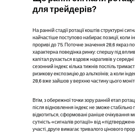
для трейдерів?
На ранній стадії ротації коштів структурні си
найчастіше поступово набирає позиції, коли ін
прориві до 75. Поточне значення 28,6 якраз по
характерна поведінка ринку: спершу під впливо
капітал рухається вздовж наративів у середні т
сезонний індекс кілька тижнів поспіль тримаєт
ризикову експозицію до альткоїнів; а коли ін
28,6 вже зайшов у верхню частину цього моніт
Втім, з обережної точки зору ранній етап рота
після відновлення індекс не зможе стабільно
відкотиться, сформовані раніше очікування м
сутність «сигналів ротації» від «підтвердженн
участі, друге вимагає тривалого цінового прор