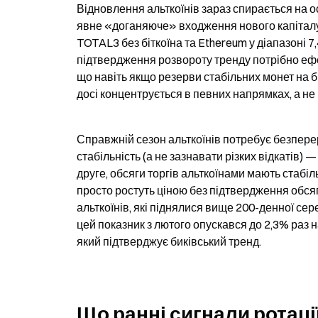
Відновлення альткоїнів зараз спирається на о
явне «доганяюче» входження нового капіталу. 
TOTAL3 без біткоїна та Ethereum у діапазоні 7,
підтвердження розвороту тренду потрібно ефе
що навіть якщо резерви стабільних монет на бі
досі концентрується в певних напрямках, а не
Справжній сезон альткоїнів потребує безперер
стабільність (а не зазнавати різких відкатів) 
друге, обсяги торгів альткоїнами мають стабіл
просто ростуть ціною без підтвердження обсяг
альткоїнів, які піднялися вище 200-денної се
цей показник з лютого опускався до 2,3% раз на
який підтверджує биківський тренд.
Що ранні сигнали ротації