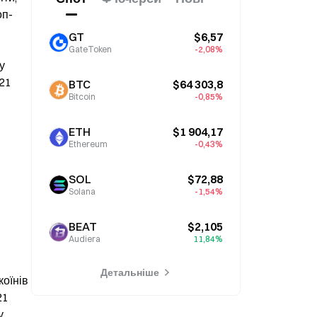
оп-
GT
$6,57
GateToken
-2,08%
 
21 
BTC
$64 303,8
Bitcoin
-0,85%
ETH
$1 904,17
Ethereum
-0,43%
SOL
$72,88
Solana
-1,54%
BEAT
$2,105
Audiera
11,84%
Детальніше
оїнів 
1 
 