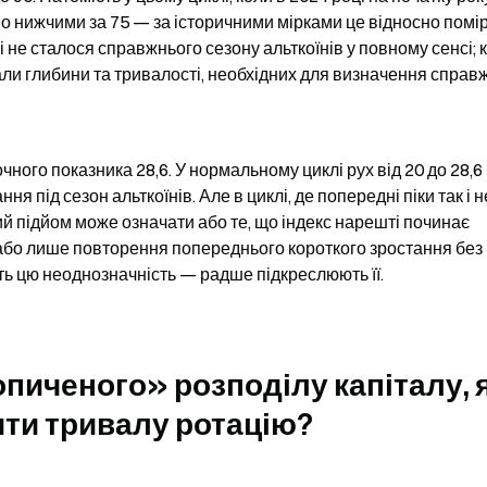
но нижчими за 75 — за історичними мірками це відносно помір
 не сталося справжнього сезону альткоїнів у повному сенсі; 
али глибини та тривалості, необхідних для визначення справж
ного показника 28,6. У нормальному циклі рух від 20 до 28,6 
 під сезон альткоїнів. Але в циклі, де попередні піки так і не
ий підйом може означати або те, що індекс нарешті починає 
або лише повторення попереднього короткого зростання без 
ть цю неоднозначність — радше підкреслюють її.
пиченого» розподілу капіталу, як
ти тривалу ротацію?