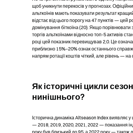
щоб уникнути перекосів у прогнозах. Офіційн
альткоїнів мають показувати результат кращий 
відстає від цього порогу на 47 пунктів — цей ро
домінування біткоїна (20). Якщо порівнювати 
торгів альткоїнами відносно топ-5 активів стано
році цей показник перевищував 2,0. Це означає
приблизно 15%–20% ознак останнього справжнь
напрям ротації коштів чіткий, але рівень — на
Як історичні цикли сезон
нинішнього?
Історична динаміка Altseason Index виявляє у 
— 2018, 2019, 2020, 2021, 2022 — показання ін
року був близький до 95, а 2022 року — також до