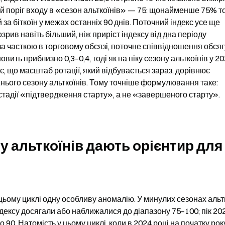
ий поріг входу в «сезон альткоїнів» — 75: щонайменше 75% т
за біткоїн у межах останніх 90 днів. Поточний індекс усе ще 
зрив навіть більший, ніж приріст індексу від дна періоду 
за часткою в торговому обсязі, поточне співвідношення обсягу
вить приблизно 0,3–0,4, тоді як на піку сезону альткоїнів у 20
, що масштаб ротації, який відбувається зараз, дорівнює 
ого сезону альткоїнів. Тому точніше формулювання таке: 
 стадії «підтвердження старту», а не «завершеного старту».
у альткоїнів дають орієнтир для 
цьому циклі одну особливу аномалію. У минулих сезонах альтк
дексу досягали або наближалися до діапазону 75–100; пік 202
 90. Натомість у цьому циклі, коли в 2024 році на початку року