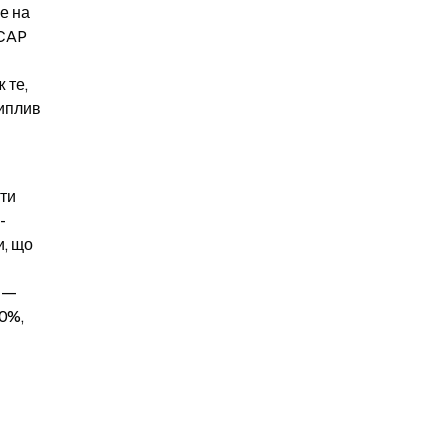
 на 
CAP 
те, 
иплив 
ти 
-
, що 
 — 
0%, 