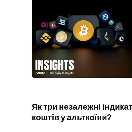
Як три незалежні індика
коштів у альткоїни?