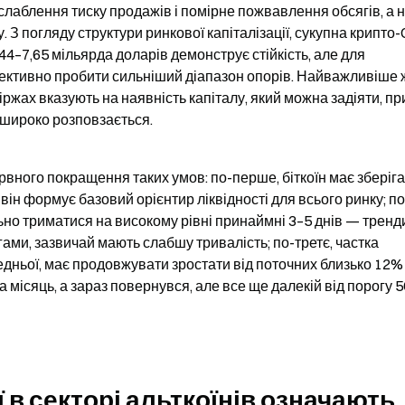
слаблення тиску продажів і помірне пожвавлення обсягів, а не
З погляду структури ринкової капіталізації, сукупна крипто-
44–7,65 мільярда доларів демонструє стійкість, але для 
ктивно пробити сильніший діапазон опорів. Найважливіше ж 
ржах вказують на наявність капіталу, який можна задіяти, пр
 широко розповзається.
вного покращення таких умов: по-перше, біткоїн має зберіга
— він формує базовий орієнтир ліквідності для всього ринку; по
ьно триматися на високому рівні принаймні 3–5 днів — тренди
ами, зазвичай мають слабшу тривалість; по-третє, частка 
редньої, має продовжувати зростати від поточних близько 12%
 місяць, а зараз повернувся, але все ще далекій від порогу 5
 в секторі альткоїнів означають 