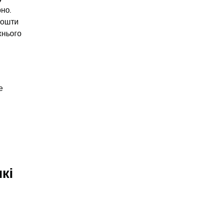
но. 
кошти 
нього 
 
і 