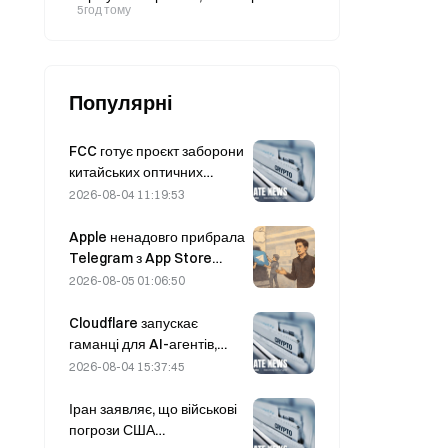
буде оприлюднено дані про
5год тому
зайнятість у
несільськогосподарському секторі:
як ринки сирої нафти, золота та
біткоїна переоцінять активи?
Популярні
FCC готує проєкт заборони
китайських оптичних
модулів для центрів
2026-08-04 11:19:53
обробки даних; частка
Xinyuan на ринку може
Apple ненадовго прибрала
скоротитися на 27%
Telegram з App Store
через CSAM, але Дуров це
2026-08-05 01:06:50
спростував, заявивши про
«атаку на безпеку»
Cloudflare запускає
гаманці для AI-агентів,
щоб забезпечити
2026-08-04 15:37:45
автономні платежі через
API 4 серпня
Іран заявляє, що військові
погрози США