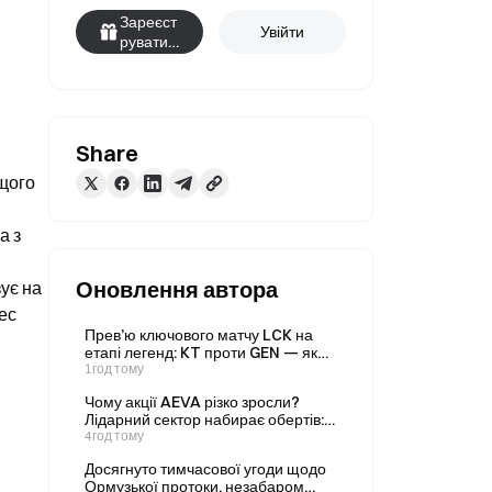
Зареєст
Увійти
руватис
я
Share
щого 
 з 
Оновлення автора
є на 
с 
Прев’ю ключового матчу LCK на
етапі легенд: KT проти GEN — як
ринок прогнозів Gate оцінює їхні
1год тому
шанси на перемогу: 32% проти
Чому акції AEVA різко зросли?
69%?
Лідарний сектор набирає обертів:
повний аналіз нової бізнес-моделі
4год тому
AEVA
Досягнуто тимчасової угоди щодо
Ормузької протоки, незабаром