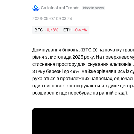
GateInstantTrends
bitcoin news
2026-05-07 09:03:24
BTC
-0,78%
ETH
-0,47%
Домінування біткоїна (BTC.D) на початку тра
рівня з листопада 2025 року. На поверхневому 
стиснення простору для існування альткоїнів. 
31% у березні до 49%, майже зрівнявшись із сум
рухаються в протилежних напрямах, одночасн
один висновок: кошти рухаються з дуже центра
розширення ще перебуває на ранній стадії.