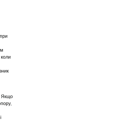
при 
м 
 коли 
ник 
 Якщо 
пору, 
 