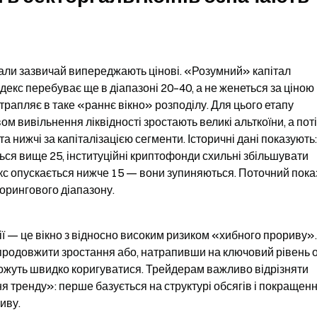
гнали зазвичай випереджають цінові. «Розумний» капітал 
декс перебуває ще в діапазоні 20–40, а не женеться за ціною 
трапляє в таке «раннє вікно» розподілу. Для цього етапу 
м вивільнення ліквідності зростають великі альткоїни, а поті
а нижчі за капіталізацією сегменти. Історичні дані показують:
ься вище 25, інституційні криптофонди схильні збільшувати 
декс опускається нижче 15 — вони зупиняються. Поточний показ
орингового діапазону.
ції — це вікно з відносно високим ризиком «хибного прориву».
 продовжити зростання або, натрапивши на ключовий рівень о
ожуть швидко коригуватися. Трейдерам важливо відрізняти 
я тренду»: перше базується на структурі обсягів і покращенні
иву.