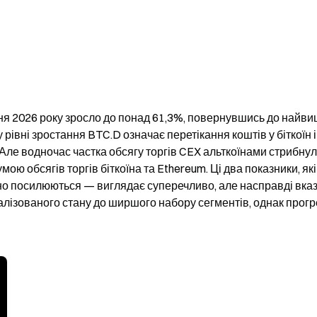
вня 2026 року зросло до понад 61,3%, повернувшись до найви
рівні зростання BTC.D означає перетікання коштів у біткоїн і 
Але водночас частка обсягу торгів CEX альткоїнами стрибнула
ою обсягів торгів біткоїна та Ethereum. Ці два показники, які 
о посилюються — виглядає суперечливо, але насправді вказу
лізованого стану до ширшого набору сегментів, однак прогре