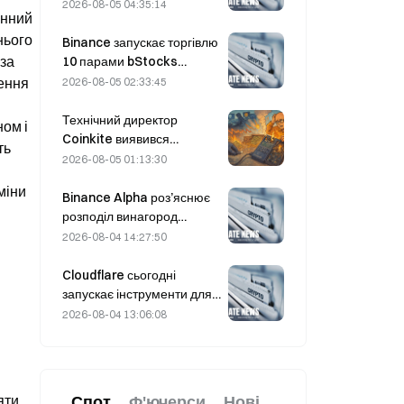
відтерміновують
2026-08-05 04:35:14
нний 
укладення угоди з Оманом
ього 
щодо Ормузької протоки 5
Binance запускає торгівлю
серпня
за 
10 парами bStocks
сьогодні о 20:00 за UTC+8,
ення 
2026-08-05 02:33:45
пропонуючи нульові комісії
мейкера.
Технічний директор
ом і 
Coinkite виявився
ь 
причетним до інциденту,
2026-08-05 01:13:30
пов’язаного з уразливістю
іни 
в Coldcard, який
Binance Alpha роз’яснює
спричинив чотири хвилі
розподіл винагород
атак і збитки на суму 114
MarsCoin: їх автоматично
2026-08-04 14:27:50
мільйонів доларів.
надсилають власникам
гаманців, тоді як
Cloudflare сьогодні
користувачі CEX
запускає інструменти для
отримують SPCXB за
ідентифікації та гаманці
2026-08-04 13:06:08
умови, що їхній
для ШІ-агентів
середньомісячний
показник становить
щонайменше 10 000.
ти, 
Спот
Ф'ючерси
Нові