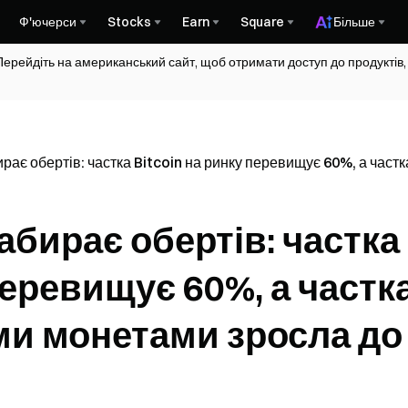
Ф'ючерси
Stocks
Earn
Square
Більше
Перейдіть на американський сайт, щоб отримати доступ до продуктів,
рає обертів: частка Bitcoin на ринку перевищує 60%, а час
абирає обертів: частка
перевищує 60%, а частк
ми монетами зросла до