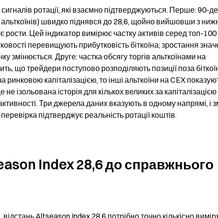
 сигналів ротації, які взаємно підтверджуються. Перше: 90-де
у альткоїнів) швидко піднявся до 28,6, щойно вийшовши з нижн
 рости. Цей індикатор вимірює частку активів серед топ-100 
тковості перевищують прибутковість біткоїна; зростання знач
ку змінюється. Друге: частка обсягу торгів альткоїнами на 
ть, що трейдери поступово розподіляють позиції поза біткоїн
за ринковою капіталізацією, то інші альткоїни на CEX показуют
 не ізольована історія для кількох великих за капіталізацією 
активності. Три джерела даних вказують в одному напрямі, і зм
перевірка підтверджує реальність ротації коштів.
ason Index 28,6 до справжнього 
ідстань Altseason Index 28,6 потрібно точно кількісно виміря