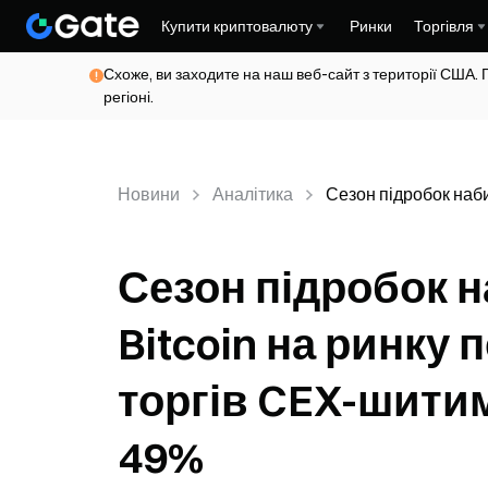
Купити криптовалюту
Ринки
Торгівля
Схоже, ви заходите на наш веб-сайт з території США. 
регіоні.
Новини
Аналітика
Сезон підробок наби
Сезон підробок н
Bitcoin на ринку 
торгів CEX-шити
49%