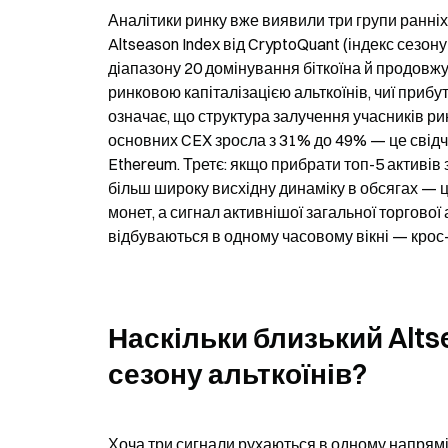
Аналітики ринку вже виявили три групи ранніх
Altseason Index від CryptoQuant (індекс сезон
діапазону 20 домінування біткоїна й продовжує
ринковою капіталізацією альткоїнів, чиї прибу
означає, що структура залучення учасників рин
основних CEX зросла з 31% до 49% — це свідчи
Ethereum. Третє: якщо прибрати топ-5 активів 
більш широку висхідну динаміку в обсягах — це
монет, а сигнал активнішої загальної торгової 
відбуваються в одному часовому вікні — крос-
Наскільки близький Altse
сезону альткоїнів?
Хоча три сигнали рухаються в одному напрямі, в