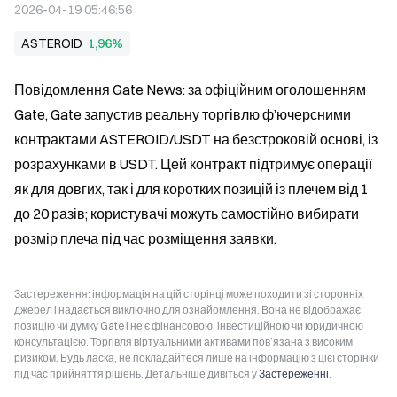
2026-04-19 05:46:56
ASTEROID
1,96%
Повідомлення Gate News: за офіційним оголошенням 
Gate, Gate запустив реальну торгівлю ф’ючерсними 
контрактами ASTEROID/USDT на безстроковій основі, із 
розрахунками в USDT. Цей контракт підтримує операції 
як для довгих, так і для коротких позицій із плечем від 1 
до 20 разів; користувачі можуть самостійно вибирати 
розмір плеча під час розміщення заявки.
Застереження: інформація на цій сторінці може походити зі сторонніх
джерел і надається виключно для ознайомлення. Вона не відображає
позицію чи думку Gate і не є фінансовою, інвестиційною чи юридичною
консультацією. Торгівля віртуальними активами пов’язана з високим
ризиком. Будь ласка, не покладайтеся лише на інформацію з цієї сторінки
під час прийняття рішень. Детальніше дивіться у
Застереженні
.