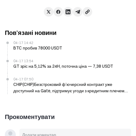
Пов’язані новини
04-17 14:42
BTC пробив 78000 USDT
04-17 13:54
GT зріс на 5,12% за 24H, поточна ціна — 7,38 USDT
04-17 07:50
CHIP(CHIP)Безстроковий ф’ючерсний контракт уже
доступний на Gate, підтримує угоди з кредитним плечем
1-10 разів
Прокоментувати