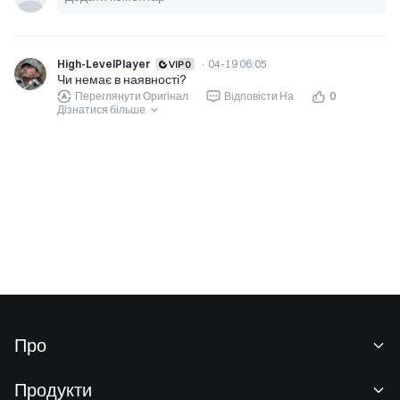
High-LevelPlayer
·
04-19 06:05
Чи немає в наявності?
Переглянути Оригінал
Відповісти На
0
Дізнатися більше
Про
Про нас
Продукти