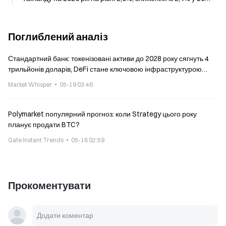
році
Поглиблений аналіз
Стандартний банк: токенізовані активи до 2028 року сягнуть 4
трильйонів доларів, DeFi стане ключовою інфраструктурою
токенізованого світу
Market Whisper
05-19 03:46
Polymarket популярний прогноз: коли Strategy цього року
планує продати BTC?
Gate Instant Trends
05-18 02:59
Прокоментувати