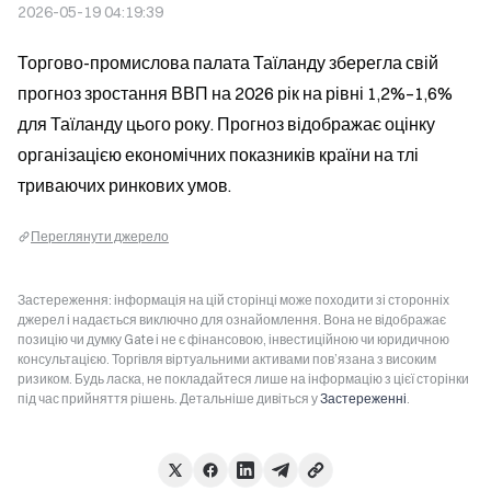
2026-05-19 04:19:39
Торгово-промислова палата Таїланду зберегла свій 
прогноз зростання ВВП на 2026 рік на рівні 1,2%–1,6% 
для Таїланду цього року. Прогноз відображає оцінку 
організацією економічних показників країни на тлі 
триваючих ринкових умов.
Переглянути джерело
Застереження: інформація на цій сторінці може походити зі сторонніх
джерел і надається виключно для ознайомлення. Вона не відображає
позицію чи думку Gate і не є фінансовою, інвестиційною чи юридичною
консультацією. Торгівля віртуальними активами пов’язана з високим
ризиком. Будь ласка, не покладайтеся лише на інформацію з цієї сторінки
під час прийняття рішень. Детальніше дивіться у
Застереженні
.