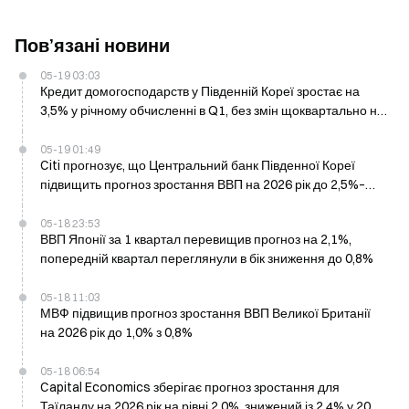
Пов’язані новини
05-19 03:03
Кредит домогосподарств у Південній Кореї зростає на
3,5% у річному обчисленні в Q1, без змін щоквартально на
рівні 0,7%
05-19 01:49
Citi прогнозує, що Центральний банк Південної Кореї
підвищить прогноз зростання ВВП на 2026 рік до 2,5%–
2,7% станом на 28 травня
05-18 23:53
ВВП Японії за 1 квартал перевищив прогноз на 2,1%,
попередній квартал переглянули в бік зниження до 0,8%
05-18 11:03
МВФ підвищив прогноз зростання ВВП Великої Британії
на 2026 рік до 1,0% з 0,8%
05-18 06:54
Capital Economics зберігає прогноз зростання для
Таїланду на 2026 рік на рівні 2,0%, знижений із 2,4% у 2025