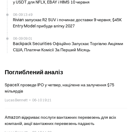
у USDT для NFLX, EBAY і HIMS 10 червня
06-09 13:49
Rivian запускає R2 SUV і починає доставки 9 червня; $45K
Entry Model прибуде влітку 2027
06-09 09:01
Backpack Securities Офіційно Запускає Торгівлю Акціями
США, Платячи Комісії За Перший Місяць
Поглиблений аналіз
SpaceX проведе IPO у четвер, націлене на залучення $75
мільярдів
Lucas Bennett
06-10 19:21
Amazon відкриває послуги вантажних перевезень для всіх
компаній, акції вантажних перевезень падають