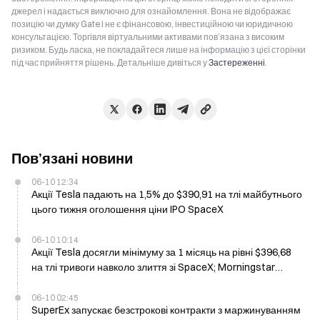
джерел і надається виключно для ознайомлення. Вона не відображає
позицію чи думку Gate і не є фінансовою, інвестиційною чи юридичною
консультацією. Торгівля віртуальними активами пов’язана з високим
ризиком. Будь ласка, не покладайтеся лише на інформацію з цієї сторінки
під час прийняття рішень. Детальніше дивіться у
Застереженні
.
Пов’язані новини
06-10 12:34
Акції Tesla падають на 1,5% до $390,91 на тлі майбутнього
цього тижня оголошення ціни IPO SpaceX
06-10 10:14
Акції Tesla досягли мінімуму за 1 місяць на рівні $396,68
на тлі тривоги навколо злиття зі SpaceX; Morningstar
вважає, що Tesla отримає 66% угоди
06-10 02:45
SuperEx запускає безстрокові контракти з маржинуванням