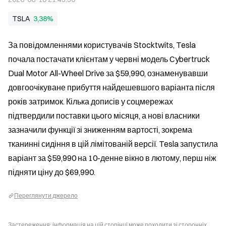
TSLA
3,38%
За повідомленнями користувачів Stocktwits, Tesla 
почала постачати клієнтам у червні модель Cybertruck 
Dual Motor All-Wheel Drive за $59,990, ознаменувавши 
довгоочікуване прибуття найдешевшого варіанта після 
років затримок. Кілька дописів у соцмережах 
підтвердили поставки цього місяця, а нові власники 
зазначили функції зі зниженням вартості, зокрема 
тканинні сидіння в цій лімітованій версії. Tesla запустила 
варіант за $59,990 на 10-денне вікно в лютому, перш ніж 
підняти ціну до $69,990.
Переглянути джерело
Застереження: інформація на цій сторінці може походити зі сторонніх