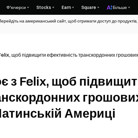
Ф'ючерси
Stocks
Earn
Square
Більше
Перейдіть на американський сайт, щоб отримати доступ до продуктів,
elix, щоб підвищити ефективність транскордонних грошових 
 з Felix, щоб підвищи
анскордонних грошови
 Латинській Америці