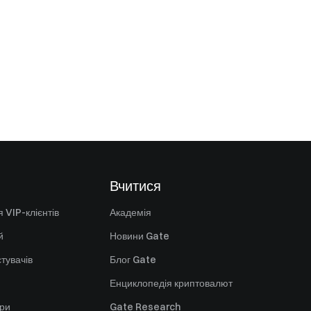
Вчитися
 VIP-клієнтів
Академія
й
Новини Gate
стувачів
Блог Gate
Енциклопедія криптовалют
ори
Gate Research