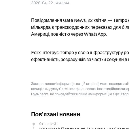
2026-04-22 14:41:44
Повідомлення Gate News, 22 квітня — Tempo ог
мільярда в транскордонних переказах для біль
Америці, повністю через WhatsApp.
Felix інтегрує Tempo у свою інфраструктуру ро
ефективність розрахунків за частки секунди в
Застереження: інформація на цій сторінці може походити зі
позицію чи думку Gate і не є фінансовою, інвестиційною чи 
Будь ласка, не покладайтеся лише на інформацію з цієї стор
Пов’язані новини
04-22 12:31