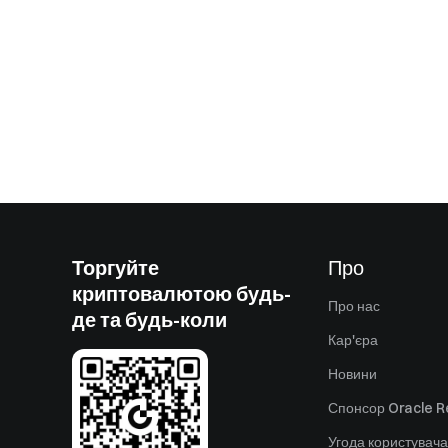
Торгуйте
Про
криптовалютою будь-
Про нас
де та будь-коли
Кар'єра
Новини
Спонсор Oracle Re
Угода користувача