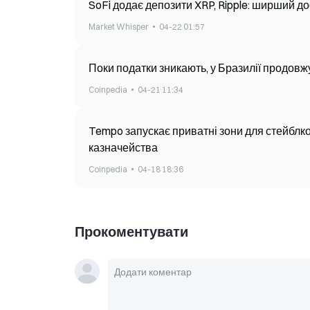
SoFi додає депозити XRP, Ripple: ширший д
Market Whisper
04-22 01:57
Поки податки зникають, у Бразилії продов
Coinpedia
04-21 11:34
Tempo запускає приватні зони для стейблко
казначейства
Coinpedia
04-18 18:36
Прокоментувати