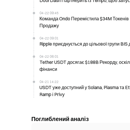
DoorDash Партнерить із Tempo, щоб запуст
04-22 09:45
Команда Ondo Перемістила $34M Токенів на Новий Гаманець На Постійному Тлі Підозр щодо Можливого
Продажу
04-22 09:01
Ripple приєднується до цільової групи BI
04-22 06:01
Tether USDT досягає $188B Рекорду, оскі
фінанси
04-21 14:22
USDT уже доступний у Solana, Plasma та Et
Ramp і Privy
Поглиблений аналіз