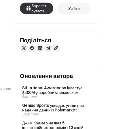
Зареєст
Увійти
руватис
я
Поділіться
Оновлення автора
Situational Awareness інвестує
ризиком.
$400M у виробника мікросхем
Source Foundry 8 серпня, довівши
8хв. тому
загальний обсяг інвестицій до 500
Genius Sports укладає угоди про
мільйонів доларів
надання даних із Polymarket і
Kalshi, а виручка за 2-й квартал
13хв. тому
сягає 195,5 мільйона доларів
Джим Крамер назвав 5
інвестиційних напрямів і 13 акцій у