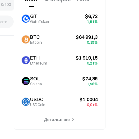
0/400
GT
$6,72
вати
GateToken
1,51%
BTC
$64 991,3
Bitcoin
0,15%
ETH
$1 919,15
Ethereum
0,21%
SOL
$74,85
Solana
1,58%
USDC
$1,0004
USDCoin
-0,01%
Детальніше