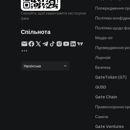
Попередження пр
Скануйте, щоб завантажити застосунок
Політика конфіден
Gate
Політика щодо фа
Спільнота
Медіа-кіт
Підтвердження ре
Ліцензія
Українська
Безпека
GateToken (GT)
GUSD
Gate Chain
Правоохоронні ор
Саміти
Gate Ventures