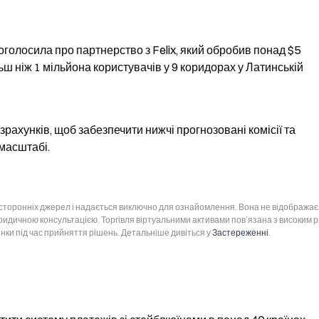
олосила про партнерство з Felix, який обробив понад $5  
ш ніж 1 мільйона користувачів у 9 коридорах у Латинській 
зрахунків, щоб забезпечити нижчі прогнозовані комісії та 
 масштабі.
 сторонніх джерел і надається виключно для ознайомлення. Вона не відображає
юридичною консультацією. Торгівля віртуальними активами пов’язана з високим 
інки під час прийняття рішень. Детальніше дивіться у
Застереженні
.