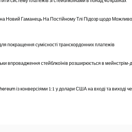
ити систему платежів зі стейблкоїнами в понад 40 країнах
S для покращення сумісності транскордонних платежів
льки впровадження стейблкоїнів розширюється в мейнстрім-д
hereum із конверсіями 1:1 у долари США на вході та виході ч