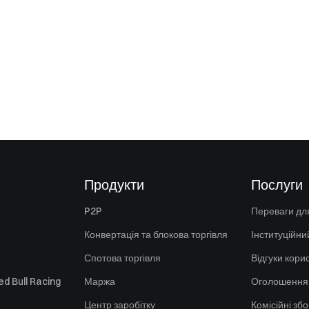
Продукти
Послуги
P2P
Переваги для
Конвертація та блокова торгівля
Інституційни
Спотова торгівля
Відгуки кори
d Bull Racing
Маржа
Оголошення
Центр заробітку
Комісійні зб