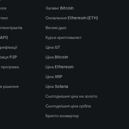
оги
Халвінг Bitcoin
стинг
Оновлення Ethereum (ETH)
тконтрактів
Великі дані
API)
Курси криптовалют
рифікації
Ціна GT
говця P2P
Ціна Bitcoin
 програма
Ціна Ethereum
Ціна XRP
е рішення
Ціна Solana
Сьогоднішня ціна на золото
Сьогоднішня ціна срібла
Крипто конвертер