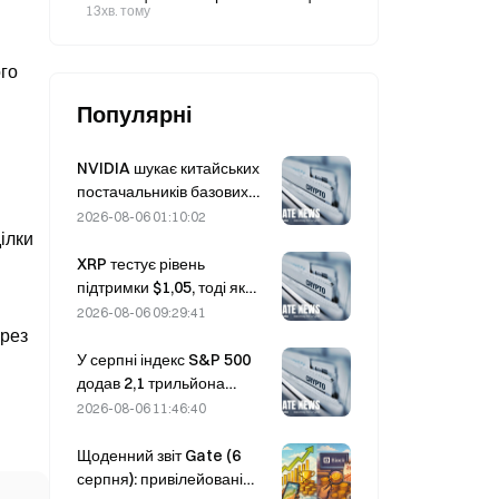
програмі CNBC «Mad Money»:
13хв. тому
кібербезпека лідирує з дохідністю
89–103%
Популярні
NVIDIA шукає китайських
постачальників базових
станцій на базі ШІ для
2026-08-06 01:10:02
ілки
розгортання мережі 6G
XRP тестує рівень
підтримки $1,05, тоді як
Ethereum утримується на
2026-08-06 09:29:41
рівні $1 908 на тлі низьких
ерез
обсягів торгів
У серпні індекс S&P 500
додав 2,1 трильйона
доларів, зрісши на 3,12%,
2026-08-06 11:46:40
тоді як біткоїн подорожчав
лише на 2%.
Щоденний звіт Gate (6
серпня): привілейовані