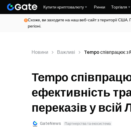
Купити криптовалюту
Ринки
Торгівля
Схоже, ви заходите на наш веб-сайт з території США. 
регіоні.
Новини
Важливі
Tempo співпрацює з F
Tempo співпрацює
ефективність тр
переказів у всій
GateNews
Партнерства та екосистема