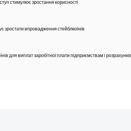
оступ стимулює зростання корисності
жує зростати впровадження стейблкоїнів
їнів для виплат заробітної плати підприємствам і розрахункі