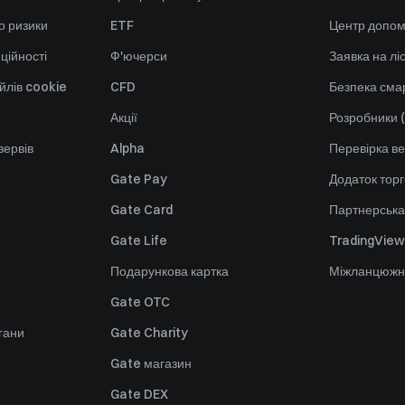
о ризики
ETF
Центр допом
ційності
Ф'ючерси
Заявка на лі
йлів cookie
CFD
Безпека смар
Акції
Розробники (
зервів
Alpha
Перевірка ве
Gate Pay
Додаток тор
Gate Card
Партнерська
Gate Life
TradingView
Подарункова картка
Міжланцюжн
Gate OTC
гани
Gate Charity
Gate магазин
Gate DEX