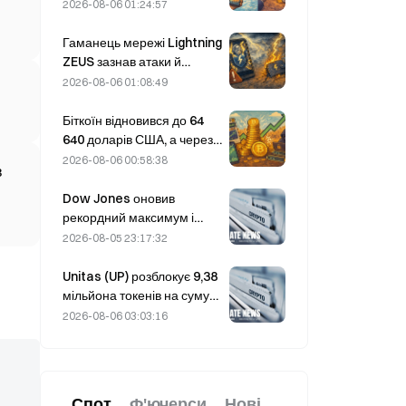
акції Strategy STRC різко
2026-08-06 01:24:57
відновилися; Block
підвищила прогноз
Гаманець мережі Lightning
фінансових показників на
ZEUS зазнав атаки й
весь 2026 рік
тимчасово призупинив
2026-08-06 01:08:49
роботу; офіційно
повідомляється, що кошти
Біткоїн відновився до 64
користувачів не втрачено.
640 доларів США, а через
уразливість Coldcard
2026-08-06 00:58:38
в
кількість активних гаманців
сягнула тримісячного
Dow Jones оновив
максимуму
рекордний максимум і
вночі продовжив
2026-08-05 23:17:32
п’ятиденну серію
зростання; інвестиції в ШІ
Unitas (UP) розблокує 9,38
стимулюють підйом.
мільйона токенів на суму
3,18 мільйона доларів 13
2026-08-06 03:03:16
серпня
Спот
Ф'ючерси
Нові