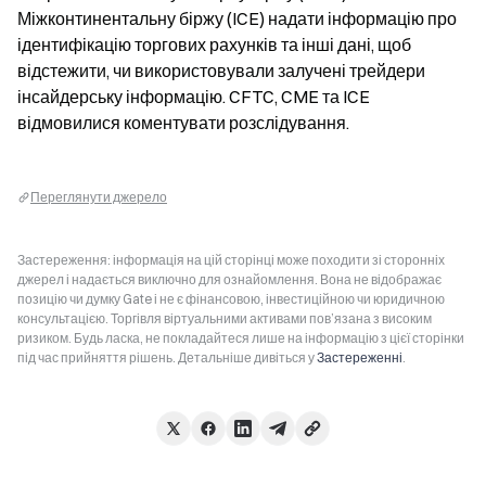
Міжконтинентальну біржу (ICE) надати інформацію про 
ідентифікацію торгових рахунків та інші дані, щоб 
відстежити, чи використовували залучені трейдери 
інсайдерську інформацію. CFTC, CME та ICE 
відмовилися коментувати розслідування.
Переглянути джерело
Застереження: інформація на цій сторінці може походити зі сторонніх
джерел і надається виключно для ознайомлення. Вона не відображає
позицію чи думку Gate і не є фінансовою, інвестиційною чи юридичною
консультацією. Торгівля віртуальними активами пов’язана з високим
ризиком. Будь ласка, не покладайтеся лише на інформацію з цієї сторінки
під час прийняття рішень. Детальніше дивіться у
Застереженні
.