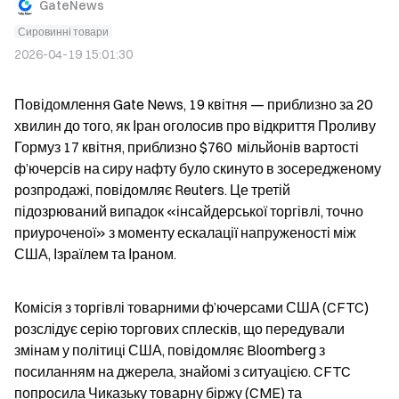
GateNews
Сировинні товари
2026-04-19 15:01:30
Повідомлення Gate News, 19 квітня — приблизно за 20 
хвилин до того, як Іран оголосив про відкриття Проливу 
Гормуз 17 квітня, приблизно $760  мільйонів вартості 
ф’ючерсів на сиру нафту було скинуто в зосередженому 
розпродажі, повідомляє Reuters. Це третій 
підозрюваний випадок «інсайдерської торгівлі, точно 
приуроченої» з моменту ескалації напруженості між 
США, Ізраїлем та Іраном.
Комісія з торгівлі товарними ф’ючерсами США (CFTC) 
розслідує серію торгових сплесків, що передували 
змінам у політиці США, повідомляє Bloomberg з 
посиланням на джерела, знайомі з ситуацією. CFTC 
попросила Чиказьку товарну біржу (CME) та 