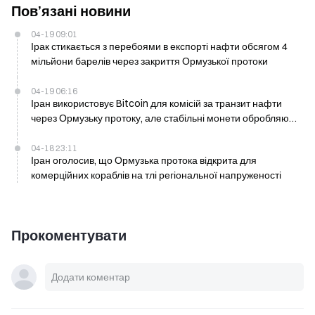
Пов’язані новини
04-19 09:01
Ірак стикається з перебоями в експорті нафти обсягом 4
мільйони барелів через закриття Ормузької протоки
04-19 06:16
Іран використовує Bitcoin для комісій за транзит нафти
через Ормузьку протоку, але стабільні монети обробляють
більшість фактичних переказів коштів
04-18 23:11
Іран оголосив, що Ормузька протока відкрита для
комерційних кораблів на тлі регіональної напруженості
Прокоментувати