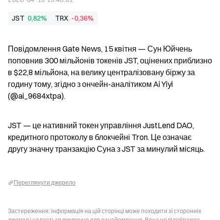
JST
0,82%
TRX
-0,36%
Повідомлення Gate News, 15 квітня — Сун Юйчень 
поповнив 300 мільйонів токенів JST, оцінених приблизно 
в $22,8 мільйона, на велику централізовану біржу за 
годину тому, згідно з ончейн-аналітиком Ai Yiyi 
(@ai_9684xtpa).
JST — це нативний токен управління JustLend DAO, 
кредитного протоколу в блокчейні Tron. Це означає 
другу значну транзакцію Суна з JST за минулий місяць.
Переглянути джерело
Застереження: інформація на цій сторінці може походити зі сторонніх
джерел і надається виключно для ознайомлення. Вона не відображає