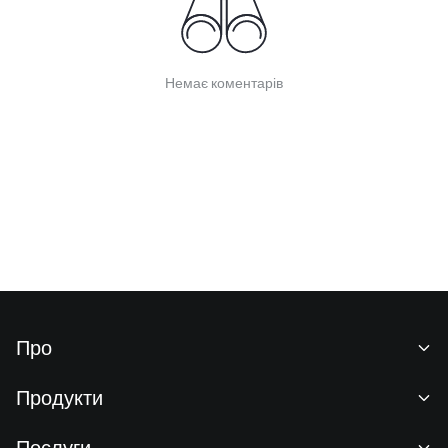
Немає коментарів
Про
Про нас
Продукти
Кар'єра
P2P
Послуги