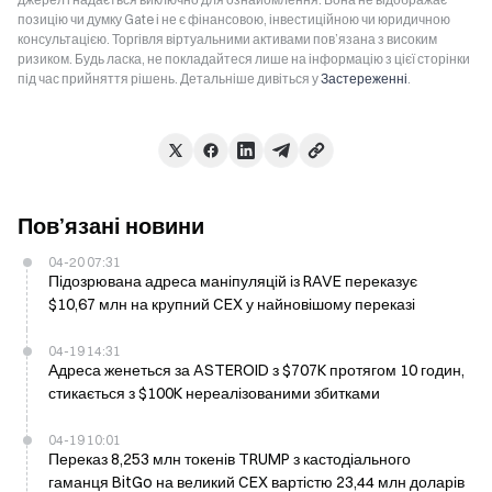
позицію чи думку Gate і не є фінансовою, інвестиційною чи юридичною
консультацією. Торгівля віртуальними активами пов’язана з високим
ризиком. Будь ласка, не покладайтеся лише на інформацію з цієї сторінки
під час прийняття рішень. Детальніше дивіться у
Застереженні
.
Пов’язані новини
04-20 07:31
Підозрювана адреса маніпуляцій із RAVE переказує
$10,67 млн на крупний CEX у найновішому переказі
04-19 14:31
Адреса женеться за ASTEROID з $707K протягом 10 годин,
стикається з $100K нереалізованими збитками
04-19 10:01
Переказ 8,253 млн токенів TRUMP з кастодіального
гаманця BitGo на великий CEX вартістю 23,44 млн доларів