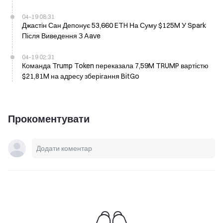
04-19 08:31
Джастін Сан Депонує 53,660 ETH На Суму $125M У Spark
Після Виведення З Aave
04-19 02:31
Команда Trump Token переказала 7,59M TRUMP вартістю
$21,81M на адресу зберігання BitGo
Прокоментувати