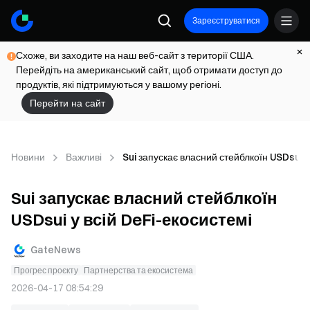
Зареєструватися
Схоже, ви заходите на наш веб-сайт з території США.
Перейдіть на американський сайт, щоб отримати доступ до
продуктів, які підтримуються у вашому регіоні.
Перейти на сайт
Новини
Важливі
Sui запускає власний стейблкоїн USDsui у
Sui запускає власний стейблкоїн
USDsui у всій DeFi-екосистемі
GateNews
Прогрес проєкту
Партнерства та екосистема
2026-04-17 08:54:29