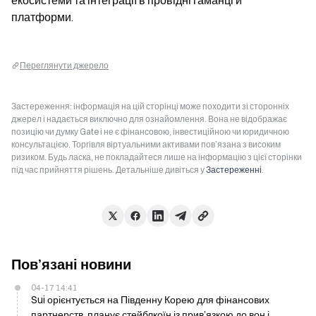
екосистеми та інтеграції в провідні гаманці й 
платформи.
Переглянути джерело
Застереження: інформація на цій сторінці може походити зі сторонніх
джерел і надається виключно для ознайомлення. Вона не відображає
позицію чи думку Gate і не є фінансовою, інвестиційною чи юридичною
консультацією. Торгівля віртуальними активами пов’язана з високим
ризиком. Будь ласка, не покладайтеся лише на інформацію з цієї сторінки
під час прийняття рішень. Детальніше дивіться у
Застереженні
.
Пов’язані новини
04-17 14:41
Sui орієнтується на Південну Корею для фінансових
партнерств, планує стейблкоїн із прив’язкою до вон і