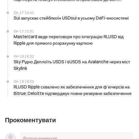
продукти на базі Bitcoin
04-17 14:41
Sui запускає стейблкоїн USDsui в усьому DeFi-екосистемі
04-17 10:51
Mastercard веде переговори про інтеграцію RLUSD від
Ripple для прямого розрахунку карткою
04-16 18:32
Sky Рідно Деплоїть USDS і sUSDS на Avalanche через міст
Skylink
04-16 16:02
RLUSD Ripple схвалено як забезпечення для ф’ючерсів на
Bitrue; Deloitte підтверджує повне резервне забезпечення
Прокоментувати