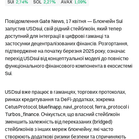
SUI
2,74%
SOL
2,27%
AVAX
1,09%
Повідомлення Gate News, 17 квітня — Блокчейн Sui 
запустив USDsui, свій рідний стейблкоїн, який тепер 
доступний для інтеграції в цифрові гаманці та 
застосунки децентралізованих фінансів. Розгортання, 
підтверджене на початку березня 2025 року, означає 
перехід USDsui від концептуальної моделі до повністю 
функціонального фінансового компонента в екосистемі 
Sui.
USDsui вже працює в гаманцях, торгових протоколах, 
ринках кредитування та DeFi-додатках, зокрема 
CetusProtocol, bluefinapp, navi_protocol, ferra_protocol і 
Turbos_finance. Очікується, що власний стейблкоїн 
зменшить залежність від переказаних (bridged) 
стейблкоїнів з інших мереж блокчейну, які часто 
створюють додаткові ризики безпеки та спричиняють 