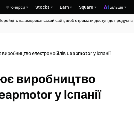
Ф'ючерси
Stocks
Earn
Square
Більше
Перейдіть на американський сайт, щоб отримати доступ до продуктів,
є виробництво електромобілів Leapmotor у Іспанії
ирює виробництво
apmotor у Іспанії