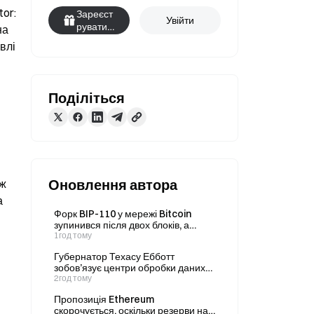
or: 
Зареєст
Увійти
руватис
а 
я
лі 
Поділіться
Оновлення автора
ж 
 
Форк BIP-110 у мережі Bitcoin
зупинився після двох блоків, а
відставання зросло до 88 блоків
1год тому
Губернатор Техасу Ебботт
зобов’язує центри обробки даних
розкривати п’ять видів інформації
2год тому
Пропозиція Ethereum
скорочується, оскільки резерви на