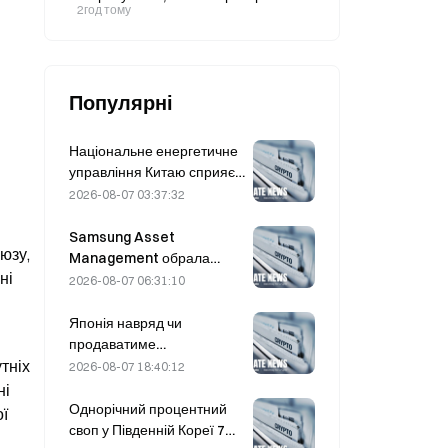
біржах падають на 10%, а стейкінг
2год тому
сягає 34%
Популярні
Національне енергетичне
управління Китаю сприяє
проривам у галузі силових
2026-08-07 03:37:32
напівпровідників та
обладнання надвисокої
Samsung Asset
зу, 
напруги
Management обрала
і 
трьох венчурних партнерів
2026-08-07 06:31:10
для розподілу коштів
фонду обсягом 90 млрд
Японія навряд чи
KRW
продаватиме
середньострокові
ніх 
2026-08-07 18:40:12
казначейські облігації США
і 
для проведення валютної
Однорічний процентний
ї 
інтервенції; вплив на
своп у Південній Кореї 7