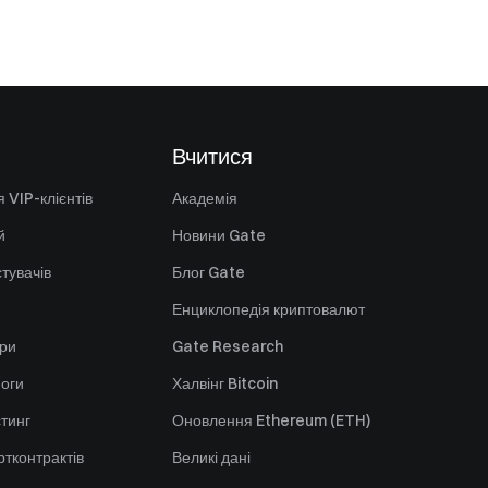
Вчитися
 VIP-клієнтів
Академія
й
Новини Gate
стувачів
Блог Gate
Енциклопедія криптовалют
ори
Gate Research
оги
Халвінг Bitcoin
стинг
Оновлення Ethereum (ETH)
тконтрактів
Великі дані