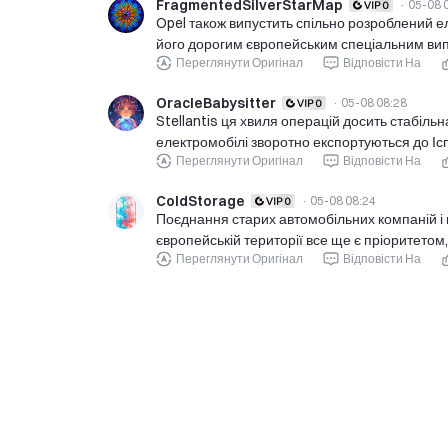
FragmentedSilverStarMap
·
05-08 
Opel також випустить спільно розроблений е
його дорогим європейським спеціальним ви
Переглянути Оригінал
Відповісти На
OracleBabysitter
·
05-08 08:28
Stellantis ця хвиля операцій досить стабіль
електромобілі зворотно експортуються до Ісп
Переглянути Оригінал
Відповісти На
ColdStorage
·
05-08 08:24
Поєднання старих автомобільних компаній і 
європейській території все ще є пріоритетом,
Переглянути Оригінал
Відповісти На