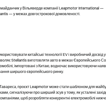
майданчик у Вільяверде компанії Leapmotor International — 
llantis — у межах довгострокової домовленості.
користовувати китайські технології EV і виробничий досвід у 
зволяє Stellantis виготовляти авто в межах Європейського Сою
омобілі, імпортовані з Китаю, водночас використовуючи наявн
ування ширшого європейського ринку.
Тавареса, проєкт Leapmotor може стати шаблоном для майбут
ми, сигналізуючи про ширший зсув у тому, як усталені західн
омпаніями, щоб розробляти конкурентні електромобілі нижчо