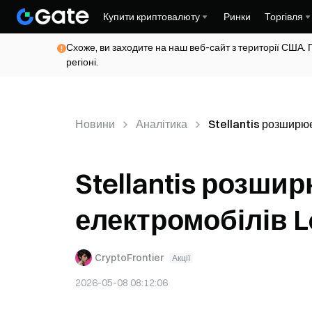
Купити криптовалюту
Ринки
Торгівля
Схоже, ви заходите на наш веб-сайт з території США. 
регіоні.
Новини
Аналітика
Stellantis розширю
Stellantis розш
електромобілів Le
CryptoFrontier
Акції
2026-05-08 08:12:06