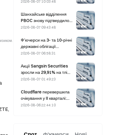
дохідність довгострокових
серпня зріс на 2,00 б.п. —
2026-08-07 10:03:48
облігацій буде обмеженим.
до 3,4325%.
Шанхайське відділення
PBOC знову підтвердило
жорстку політику щодо
2026-08-07 09:43:48
криптовалют на робочій
конференції 4 серпня.
Ф’ючерси на 3- та 10-річні
ризиком.
державні облігації
Південної Кореї
2026-08-07 06:58:31
знижуються 7 серпня
напередодні аукціону,
Акції Sangsin Securities
запланованого на
зросли на 29,91% на тлі
наступний тиждень.
спекуляцій щодо
2026-08-07 01:49:23
а
придбання Sh Nonghyup
Bank
Cloudflare перевершила
очікування у II кварталі:
виручка зросла на 36% у
2026-08-06 22:44:10
ZTE,
річному обчисленні — до
696,1 млн доларів, а акції
подорожчали на 17% після
закриття торгів
Спот
Ф'ючерси
Нові