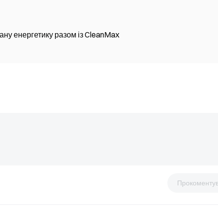
вану енергетику разом із CleanMax
Прокоменту