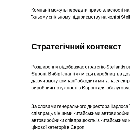
Компанії можуть передати право власності на 
їхньому спільному підприємству на чолі зі Ste
Стратегічний контекст
Розширення відображає стратегію Stellantis ви
Європі. Вибір Іспанії як місця виробництва до
даючи змогу компанії обходити мита на електр
виробничі потужності в Європі для обслугов
За словами генерального директора Карлоса 
співпраць з іншими китайськими автовиробника
автовиробники співпрацюють із китайськими к
цінової категорії в Європі.