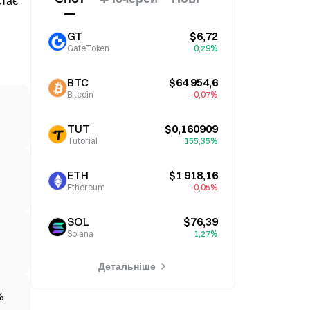
стає
GT
$6,72
GateToken
0,29%
BTC
$64 954,6
Bitcoin
-0,07%
TUT
$0,160909
Tutorial
155,35%
ETH
$1 918,16
Ethereum
-0,05%
SOL
$76,39
Solana
1,27%
Детальніше
%