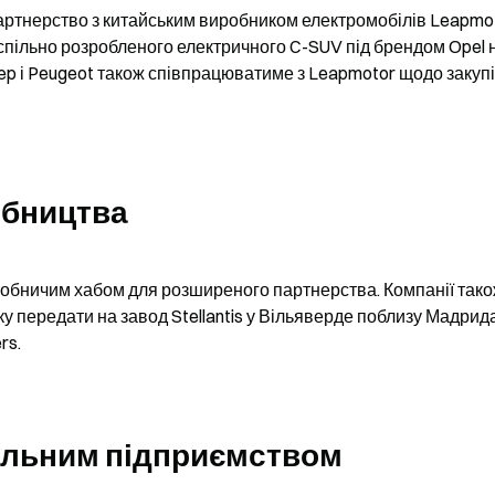
партнерство з китайським виробником електромобілів Leapmot
спільно розробленого електричного C-SUV під брендом Opel н
eep і Peugeot також співпрацюватиме з Leapmotor щодо закупів
обництва
иробничим хабом для розширеного партнерства. Компанії тако
 передати на завод Stellantis у Вільяверде поблизу Мадрида
rs.
пільним підприємством