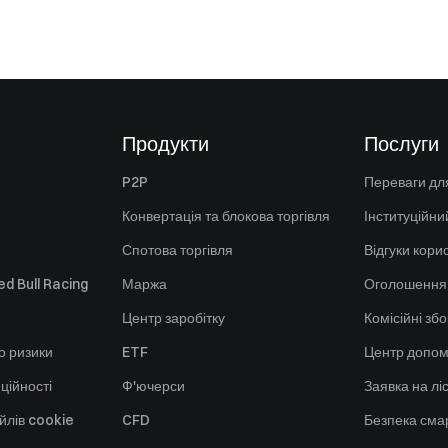
Продукти
Послуги
P2P
Переваги для
Конвертація та блокова торгівля
Інституційни
Спотова торгівля
Відгуки кори
d Bull Racing
Маржа
Оголошення
Центр заробітку
Комісійні зб
о ризики
ETF
Центр допом
ційності
Ф'ючерси
Заявка на лі
йлів cookie
CFD
Безпека смар