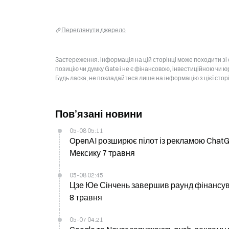
Переглянути джерело
Застереження: інформація на цій сторінці може походити зі
позицію чи думку Gate і не є фінансовою, інвестиційною чи 
Будь ласка, не покладайтеся лише на інформацію з цієї стор
Пов’язані новини
05-08 05:11
OpenAI розширює пілот із рекламою ChatG
Мексику 7 травня
05-08 02:45
Цзе Юе Сінчень завершив раунд фінансуван
8 травня
05-07 04:21