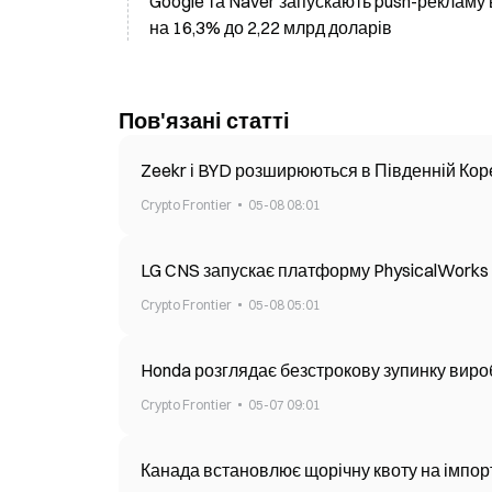
Google та Naver запускають push-рекламу в 
на 16,3% до 2,22 млрд доларів
Пов'язані статті
Zeekr і BYD розширюються в Південній Коре
Crypto Frontier
05-08 08:01
LG CNS запускає платформу PhysicalWorks
Crypto Frontier
05-08 05:01
Honda розглядає безстрокову зупинку вироб
Crypto Frontier
05-07 09:01
Канада встановлює щорічну квоту на імпорт