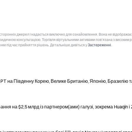
 сторонніх джерел і надається виключно для ознайомлення. Вона не відображає
юридичною консультацією. Торгівля віртуальними активами пов’язана з високим 
інки під час прийняття рішень. Детальніше дивіться у
Застереженні
.
PT на Південну Корею, Велике Британію, Японію, Бразилію т
ня на $2,5 млрд із партнером(ами) галузі, зокрема Huaqin і 