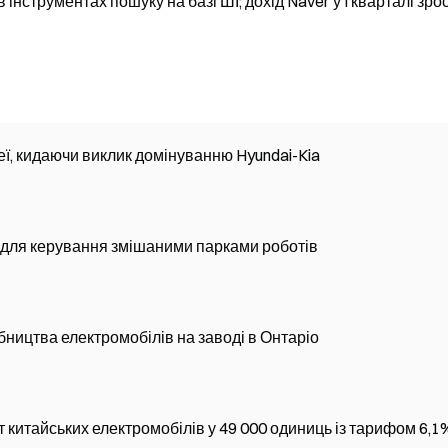
інструментах пошуку на базі ШІ; дохід Naver у I кварталі зро
ї, кидаючи виклик домінуванню Hyundai-Kia
 для керування змішаними парками роботів
ництва електромобілів на заводі в Онтаріо
 китайських електромобілів у 49 000 одиниць із тарифом 6,1