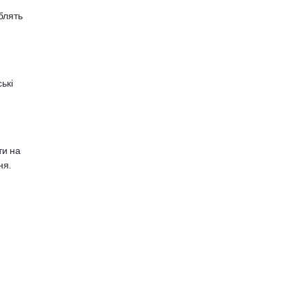
блять
ькі
ти на
ня.