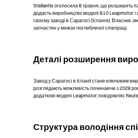
Stellantis оголосила 8 травня, що розширить 
додасть виробництво моделі B10 Leapmotor і 
своєму заводі в Сарагосі (Іспанія). Власник J
запчастин у межах поглибленої співпраці.
Деталі розширення вир
Завод у Сарагосі в Іспанії стане ключовим в
розглядають можливість починаючи з 2028 року
додаткові моделі Leapmotor, повідомляє Reute
Структура володіння с