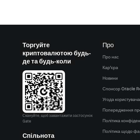
Торгуйте
Про
криптовалютою будь-
Про нас
де та будь-коли
Кар'єра
Новини
Спонсор Oracle Re
Угода користувача
Попередження пр
Скануйте, щоб завантажити застосунок
Політика конфіден
Gate
Політика щодо фа
Спільнота