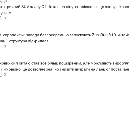
08:37
лектричний SUV класу C? Чекаю на ціну, сподіваюся, що знову не зро
пуском
0
на, європейські заводи безпосередньо запускають ZeroRun B10, китайс
анії, структура відкрилася
0
нових сил Китаю стає все більш поширеним, але можливість виробля
 і, ймовірно, це дозволяє значно знизити витрати на ланцюг постачан
0