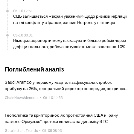
05-10 17:51
ЄЦБ залишається «вкрай уважним» щодо ризиків інфляції
на тлі конфлікту з Іраном, заявив Негрель у п’ятницю
05-10 00:31
Німецькі аеропорти можуть скасувати більше рейсів через
дефіцит пального; робоча потужність може впасти на 10%
Поглиблений аналіз
Saudi Aramco у першому кварталі зафіксувала стрибок
прибутку на 26%, генеральний директор попередив, що ринок
нафти відновить баланс попиту та пропозиції лише в
ChainNewsAbmedia
05-10 22:33
наступному році
Геополітика та крипторинок: як протистояння США й Ірану
навколо Ормузької протоки впливає на динаміку BTC
Gate Instant Trends
05-09 08:23