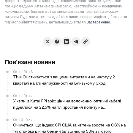
джерел і надається виключно для ознайомлення. Вона не відображає
позицію чи думку Gate і не є фінансовою, інвестиційною чи юридичною
консультацією. Торгівля віртуальними активами пов’язана з високим
ризиком. Будь ласка, не покладайтеся лише на інформацію з цієї сторінки
під час прийняття рішень. Детальніше дивіться у
Застереженні
.
Пов’язані новини
05-11 01:48
Thai Oil стикається з вищими витратами на нафту у 2
кварталі на тлі напруженості на Близькому Сході
05-11 01:47
У квітні в Китаї PPI зріс: ціни на волоконно-оптичні кабелі
піднялися на 22,5% на тлі зростання попиту на
напівпровідники
05-10 20:57
Очікується, що індекс CPI США за квітень зросте на 0,6% на
тлі стрибка цін на бензин більш ніж на 50% з лютого