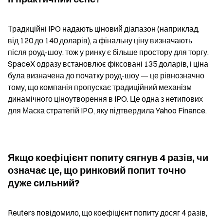
Традиційні IPO надають ціновий діапазон (наприклад, 
від 120 до 140 доларів), а фінальну ціну визначають 
після роуд-шоу, тож у ринку є більше простору для торгу. 
SpaceX одразу встановлює фіксовані 135 доларів, і ціна 
була визначена до початку роуд-шоу — це рівнозначно 
тому, що компанія пропускає традиційний механізм 
динамічного ціноутворення в IPO. Це одна з нетипових 
для Маска стратегій IPO, яку підтвердила Yahoo Finance.
Якщо коефіцієнт попиту сягнув 4 разів, чи 
означає це, що ринковий попит точно 
дуже сильний?
Reuters повідомило, що коефіцієнт попиту досяг 4 разів, 