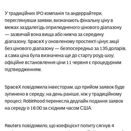
У традиційних IPO компанія та андеррайтери, 
переглянувши заявки, визначають фінальну ціну в 
межах заздалегідь оприлюдненого цінового діапазону 
— зазвичай вона вища або нижча за середину 
діапазону. SpaceX у оновленому проспекті цінує акції 
без цінового діапазону — безпосередньо за 135 доларів, 
а сама ціна була визначена ще до старту роуд-шоу; 
офіційне встановлення ціни 11 червня є процедурним 
підтвердженням.
SpaceX повідомила інвесторам, що прийом заявок буде 
зупинено в середу, на день раніше, ніж у традиційному 
процесі; Robinhood перенесла дедлайн подання заявок 
на середу о 16:00 за східним часом США.
Reuters повідомило, що коефіцієнт попиту сягнув 4 