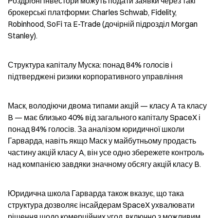
Роздрібні інвестори можуть подати заявки через такі 
брокерські платформи: Charles Schwab, Fidelity, 
Robinhood, SoFi та E-Trade (дочірній підрозділ Morgan 
Stanley).
Структура капіталу Муска: понад 84% голосів і 
підтверджені ризики корпоративного управління
Маск, володіючи двома типами акцій — класу A та класу 
B — має близько 40% від загального капіталу SpaceX і 
понад 84% голосів. За аналізом юридичної школи 
Гарварда, навіть якщо Маск у майбутньому продасть 
частину акцій класу A, він усе одно збережете контроль 
над компанією завдяки значному обсягу акцій класу B.
Юридична школа Гарварда також вказує, що така 
структура дозволяє інсайдерам SpaceX ухвалювати 
рішення щодо комерційних угод, включно з можливим 