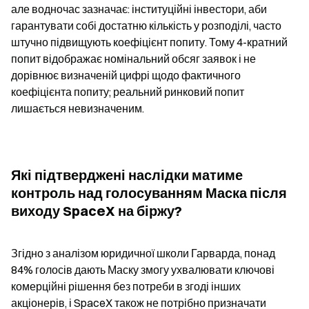
але водночас зазначає: інституційні інвестори, аби 
гарантувати собі достатню кількість у розподілі, часто 
штучно підвищують коефіцієнт попиту. Тому 4-кратний 
попит відображає номінальний обсяг заявок і не 
дорівнює визначеній цифрі щодо фактичного 
коефіцієнта попиту; реальний ринковий попит 
лишається невизначеним.
Які підтверджені наслідки матиме 
контроль над голосуванням Маска після 
виходу SpaceX на біржу?
Згідно з аналізом юридичної школи Гарварда, понад 
84% голосів дають Маску змогу ухвалювати ключові 
комерційні рішення без потреби в згоді інших 
акціонерів, і SpaceX також не потрібно призначати 