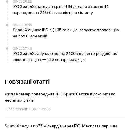
06-11 20:22
IPO SpaceX стартує на рівні 164 долари за акцію 11
червня, що на 21% більше від ціни лістингу
06-11 19:55
SpaceX оцінює IPO в $135 за акцію, запускає пропозицію
на 555,6 млн акцій
06-11 17:46
IPO SpaceX залучило понад $100B підписок роздрібних
інвесторів, ціна — 135 доларів за акцію
Пов'язані статті
Джим Крамер попереджає: IPO SpaceX може підскочити до
нестійких рівнів
Lucas Bennett
06-11 22:35
SpaceX залучає $75 мільярдів через IPO, Маск стає першим