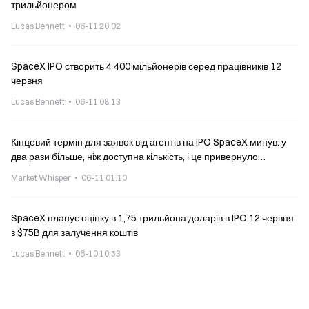
трильйонером
Lucas Bennett
06-11 20:02
SpaceX IPO створить 4 400 мільйонерів серед працівників 12
червня
Lucas Bennett
06-11 08:13
Кінцевий термін для заявок від агентів на IPO SpaceX минув: у
два рази більше, ніж доступна кількість, і це привернуло
замовлення на 1500 млрд доларів
Market Whisper
06-11 01:10
SpaceX планує оцінку в 1,75 трильйона доларів в IPO 12 червня
з $75B для залучення коштів
Lucas Bennett
06-10 10:53