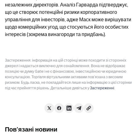
незалежних директорів. Аналіз Гарварда підтверджує, 
що це створює потенційні ризики корпоративного 
управління для інвесторів, адже Маск може вирішувати 
щодо комерційних угод, що стосуються його особистих 
інтересів (зокрема винагороди та придбань).
Застереження: інформація на цій сторінці може походити зі сторонніх
джерел і надається виключно для ознайомлення. Вона не відображає
позицію чи думку Gate і не є фінансовою, інвестиційною чи юридичною
консультацією. Торгівля віртуальними активами пов’язана з високим
ризиком. Будь ласка, не покладайтеся лише на інформацію з цієї сторінки
під час прийняття рішень. Детальніше дивіться у
Застереженні
.
Пов’язані новини