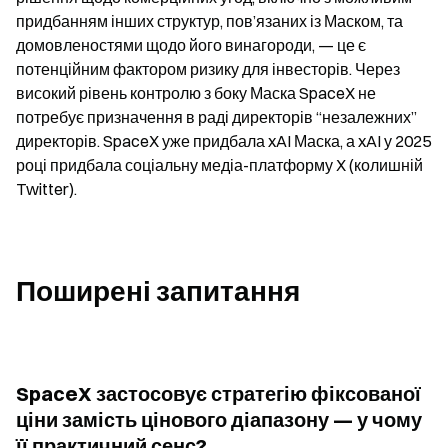
придбанням інших структур, пов’язаних із Маском, та 
домовленостями щодо його винагороди, — це є 
потенційним фактором ризику для інвесторів. Через 
високий рівень контролю з боку Маска SpaceX не 
потребує призначення в раді директорів “незалежних” 
директорів. SpaceX уже придбала xAI Маска, а xAI у 2025 
році придбала соціальну медіа-платформу X (колишній 
Twitter).
Поширені запитання
SpaceX застосовує стратегію фіксованої 
ціни замість цінового діапазону — у чому 
її практичний сенс?