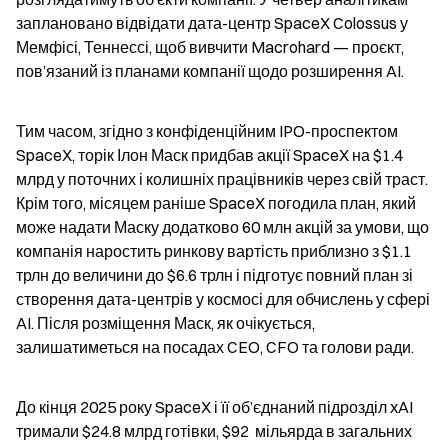
заплановано відвідати дата-центр SpaceX Colossus у 
Мемфісі, Теннессі, щоб вивчити Macrohard — проєкт, 
пов’язаний із планами компанії щодо розширення AI.
Тим часом, згідно з конфіденційним IPO-проспектом 
SpaceX, торік Ілон Маск придбав акції SpaceX на $1.4 
млрд у поточних і колишніх працівників через свій траст. 
Крім того, місяцем раніше SpaceX погодила план, який 
може надати Маску додатково 60 млн акцій за умови, що 
компанія наростить ринкову вартість приблизно з $1.1 
трлн до величини до $6.6 трлн і підготує повний план зі 
створення дата-центрів у космосі для обчислень у сфері 
AI. Після розміщення Маск, як очікується, 
залишатиметься на посадах CEO, CFO та голови ради.
До кінця 2025 року SpaceX і її об’єднаний підрозділ xAI 
тримали $24.8 млрд готівки, $92  мільярда в загальних 