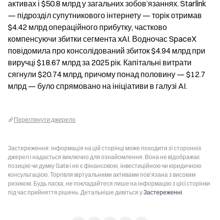
активах і $50.8 млрд у загальних зобов’язаннях. Starlink 
— підрозділ супутникового інтернету — торік отримав 
$4.42 млрд операційного прибутку, частково 
компенсуючи збитки сегмента xAI. Водночас SpaceX 
повідомила про консолідований збиток $4.94 млрд при 
виручці $18.67 млрд за 2025 рік. Капітальні витрати 
сягнули $20.74 млрд, причому понад половину — $12.7 
млрд — було спрямовано на ініціативи в галузі AI.
Переглянути джерело
Застереження: інформація на цій сторінці може походити зі сторонніх
джерел і надається виключно для ознайомлення. Вона не відображає
позицію чи думку Gate і не є фінансовою, інвестиційною чи юридичною
консультацією. Торгівля віртуальними активами пов’язана з високим
ризиком. Будь ласка, не покладайтеся лише на інформацію з цієї сторінки
під час прийняття рішень. Детальніше дивіться у
Застереженні
.