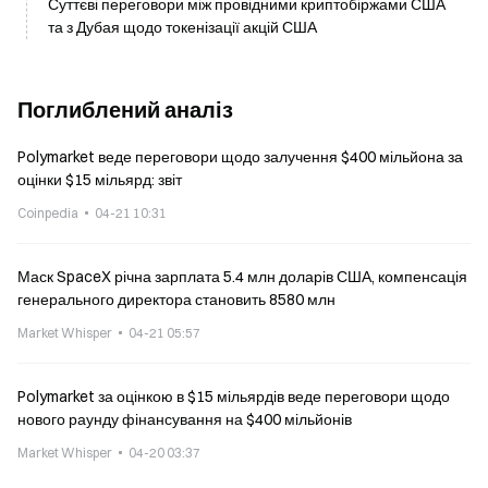
Суттєві переговори між провідними криптобіржами США
та з Дубая щодо токенізації акцій США
Поглиблений аналіз
Polymarket веде переговори щодо залучення $400 мільйона за
оцінки $15 мільярд: звіт
Coinpedia
04-21 10:31
Маск SpaceX річна зарплата 5.4 млн доларів США, компенсація
генерального директора становить 8580 млн
Market Whisper
04-21 05:57
Polymarket за оцінкою в $15 мільярдів веде переговори щодо
нового раунду фінансування на $400 мільйонів
Market Whisper
04-20 03:37