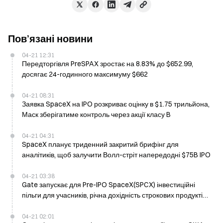
Пов’язані новини
04-21 12:31
Передторгівля PreSPAX зростає на 8.83% до $652.99,
досягає 24-годинного максимуму $662
04-21 08:31
Заявка SpaceX на IPO розкриває оцінку в $1.75 трильйона,
Маск зберігатиме контроль через акції класу B
04-21 04:31
SpaceX планує триденний закритий брифінг для
аналітиків, щоб залучити Волл-стріт напередодні $75B IPO
04-21 03:38
Gate запускає для Pre-IPO SpaceX(SPCX) інвестиційні
пільги для учасників, річна дохідність строкових продуктів
USDT — до 200%
04-21 02:01