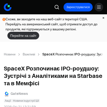
Зареєструватися
Схоже, ви заходите на наш веб-сайт з території США.
Перейдіть на американський сайт, щоб отримати доступ до
продуктів, які підтримуються у вашому регіоні.
Перейти на сайт
Новини
Важливі
SpaceX Розпочинає IPO-роудшоу: Зустрічі
SpaceX Розпочинає IPO-роудшоу:
Зустрічі з Аналітиками на Starbase
та в Мемфісі
GateNews
Акції
Новини індустрії ШІ
2026-04-21 13:21:59