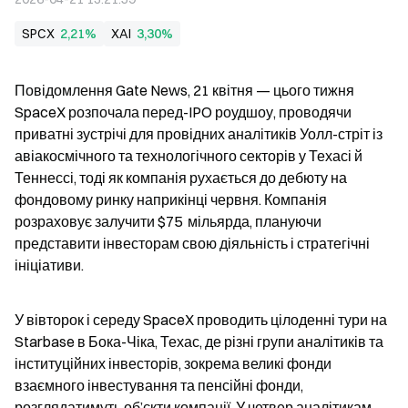
SPCX
2,21%
XAI
3,30%
Повідомлення Gate News, 21 квітня — цього тижня 
SpaceX розпочала перед-IPO роудшоу, проводячи 
приватні зустрічі для провідних аналітиків Уолл-стріт із 
авіакосмічного та технологічного секторів у Техасі й 
Теннессі, тоді як компанія рухається до дебюту на 
фондовому ринку наприкінці червня. Компанія 
розраховує залучити $75  мільярда, плануючи 
представити інвесторам свою діяльність і стратегічні 
ініціативи.
У вівторок і середу SpaceX проводить цілоденні тури на 
Starbase в Бока-Чіка, Техас, де різні групи аналітиків та 
інституційних інвесторів, зокрема великі фонди 
взаємного інвестування та пенсійні фонди, 
розглядатимуть об’єкти компанії. У четвер аналітикам 