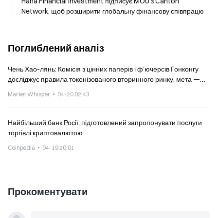
Hana Financial Investment підписує MOU з Canton
Network, щоб розширити глобальну фінансову співпрацю
Поглиблений аналіз
Чень Хао-лянь: Комісія з цінних паперів і ф’ючерсів Гонконгу
досліджує правила токенізованого вторинного ринку, мета —
оприлюднити деталі в першій половині 2026 року
Market Whisper
04-20 02:43
Найбільший банк Росії, підготовлений запропонувати послуги
торгівлі криптовалютою
Coinpedia
04-19 20:01
Прокоментувати