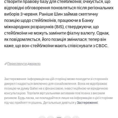
створити правову базу для стейблкоїнів; очікується, що 
відповідні обговорення поновляться після регіональних 
виборів 3 червня. Раніше Шин займав скептичну 
позицію щодо стейблкоїнів, працюючи в Банку 
міжнародних розрахунків (BIS), стверджуючи, що 
стейблкоїни не можуть замінити фіатну валюту. Однак, 
як повідомляється, його позиція змінилася: тепер він 
каже, що вон-стейблкоїни мають співіснувати з CBDC.
Переглянути джерело
Застереження: інформація на цій сторінці може походити зі сторонніх
джерел і надається виключно для ознайомлення. Вона не відображає
позицію чи думку Gate і не є фінансовою, інвестиційною чи юридичною
консультацією. Торгівля віртуальними активами пов’язана з високим
ризиком. Будь ласка, не покладайтеся лише на інформацію з цієї сторінки
під час прийняття рішень. Детальніше дивіться у
Застереженні
.