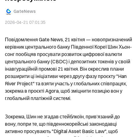
GateNews
2026-04-21 07:01:35
Повідомлення Gate News, 21 квітня — новопризначений 
керівник центрального банку Південної Кореї Шин Хьон-
сонг пообіцяв просувати розвиток цифрової валюти 
центрального банку (CBDC) і депозитних токенів у своїй 
інавгураційній промові 21 квітня. Він окреслив плани 
розширити ці ініціативи через другу фазу проєкту "Han 
River Project" та взяти участь у глобальних співпрацях, 
зокрема в проєкті Agora, щоб зміцнити позицію вон у 
глобальній платіжній системі.
Зокрема, Шин не згадав стейблкоїн, прив’язаний до 
вону, попри те, що південнокорейські законодавці 
активно просувають "Digital Asset Basic Law", щоб 