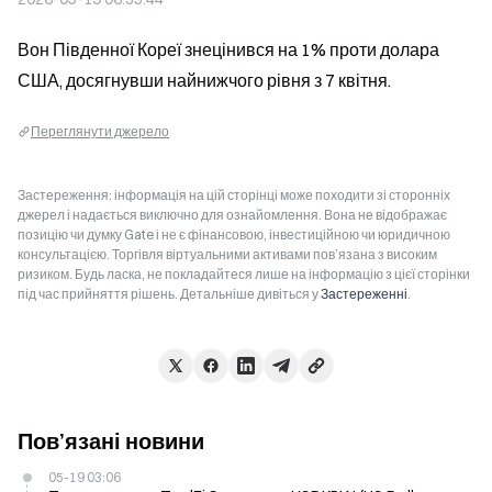
Вон Південної Кореї знецінився на 1% проти долара 
США, досягнувши найнижчого рівня з 7 квітня.
Переглянути джерело
Застереження: інформація на цій сторінці може походити зі сторонніх
джерел і надається виключно для ознайомлення. Вона не відображає
позицію чи думку Gate і не є фінансовою, інвестиційною чи юридичною
консультацією. Торгівля віртуальними активами пов’язана з високим
ризиком. Будь ласка, не покладайтеся лише на інформацію з цієї сторінки
під час прийняття рішень. Детальніше дивіться у
Застереженні
.
Пов’язані новини
05-19 03:06