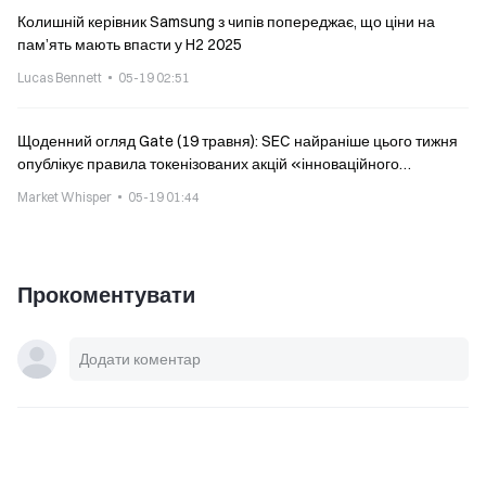
Колишній керівник Samsung з чипів попереджає, що ціни на
пам’ять мають впасти у H2 2025
Lucas Bennett
05-19 02:51
Щоденний огляд Gate (19 травня): SEC найраніше цього тижня
опублікує правила токенізованих акцій «інноваційного
звільнення»; Echo Protocl зазнав хакерської атаки
Market Whisper
05-19 01:44
Прокоментувати