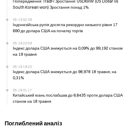
Попередження TradFi Зростання: USDKRW (US Dollar vs
South Korean won) Зростання понад 1%
05-19 02:09
Індонезійська рупія досягла рекордно низького рівня 17
690 до долара США на початку торгів
05-18 20:59
Індекс долара США знижується на 0,09% до 99,192 станом
на 19 травня
05-18 19:23
Індекс долара США знижується до 98,978 18 травня, на
0,31%
05-18 01:17
Китайський юань послабшав до 6,8435 проти долара США
станом на 18 травня
Поглиблений аналіз