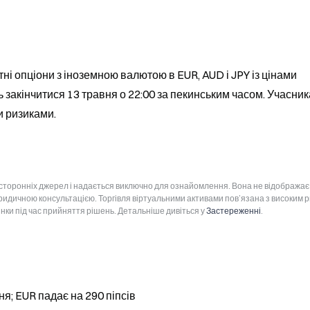
ні опціони з іноземною валютою в EUR, AUD і JPY із цінами 
закінчитися 13 травня о 22:00 за пекинським часом. Учасник
и ризиками.
 сторонніх джерел і надається виключно для ознайомлення. Вона не відображає
юридичною консультацією. Торгівля віртуальними активами пов’язана з високим 
інки під час прийняття рішень. Детальніше дивіться у
Застереженні
.
я; EUR падає на 290 піпсів