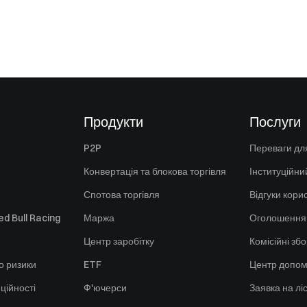
Продукти
Послуги
P2P
Переваги для
Конвертація та блокова торгівля
Інституційни
Спотова торгівля
Відгуки кори
d Bull Racing
Маржа
Оголошення
Центр заробітку
Комісійні зб
о ризики
ETF
Центр допом
ційності
Ф'ючерси
Заявка на лі