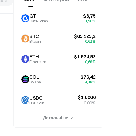
GT
$6,75
GateToken
1,50%
BTC
$65 125,2
Bitcoin
0,62%
ETH
$1 924,92
Ethereum
0,68%
SOL
$76,42
Solana
4,18%
$1,0006
USDC
0,00%
USDCoin
Детальніше