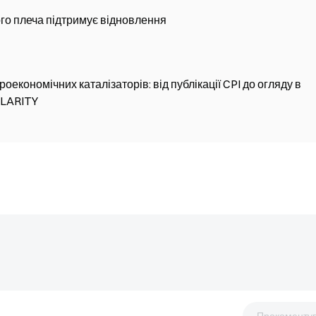
ого плеча підтримує відновлення
оекономічних каталізаторів: від публікації CPI до огляду в
CLARITY
Прокоменту