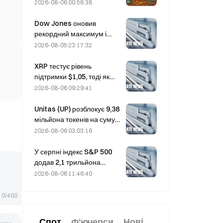
уразливість Coldcard
2026-08-06 00:58:38
кількість активних гаманців
сягнула тримісячного
Dow Jones оновив
максимуму
рекордний максимум і
вночі продовжив
2026-08-05 23:17:32
п’ятиденну серію
зростання; інвестиції в ШІ
XRP тестує рівень
стимулюють підйом.
підтримки $1,05, тоді як
Ethereum утримується на
2026-08-06 09:29:41
рівні $1 908 на тлі низьких
обсягів торгів
Unitas (UP) розблокує 9,38
мільйона токенів на суму
3,18 мільйона доларів 13
2026-08-06 03:03:16
серпня
У серпні індекс S&P 500
додав 2,1 трильйона
доларів, зрісши на 3,12%,
2026-08-06 11:46:40
тоді як біткоїн подорожчав
лише на 2%.
0/400
Спот
Ф'ючерси
Нові
вати