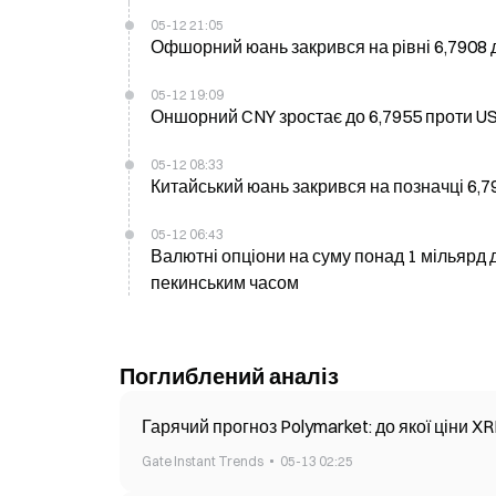
05-12 21:05
Офшорний юань закрився на рівні 6,7908 до
05-12 19:09
Оншорний CNY зростає до 6,7955 проти USD 
05-12 08:33
Китайський юань закрився на позначці 6,
05-12 06:43
Валютні опціони на суму понад 1 мільярд д
пекинським часом
Поглиблений аналіз
Гарячий прогноз Polymarket: до якої ціни XR
Gate Instant Trends
05-13 02:25