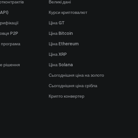
тконтрактів
Великі дані
API)
Курси криптовалют
рифікації
Ціна GT
говця P2P
Ціна Bitcoin
 програма
Ціна Ethereum
Ціна XRP
е рішення
Ціна Solana
Сьогоднішня ціна на золото
Сьогоднішня ціна срібла
Крипто конвертер