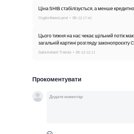
Ціна SHIB стабілізується, а менше кредитн
Crypto News Land
05-12 17:41
Цього тижня на нас чекає щільний потік макр
загальній картині розгляду законопроєкту 
Gate Instant Trends
05-12 12:11
Прокоментувати