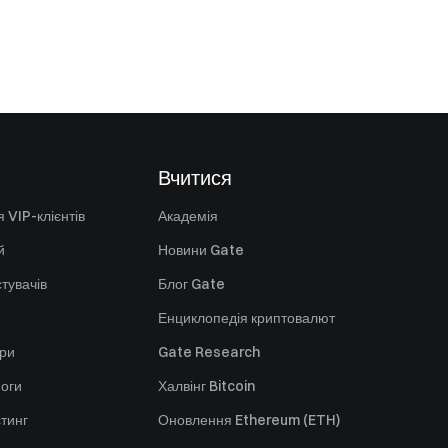
Вчитися
 VIP-клієнтів
Академія
й
Новини Gate
стувачів
Блог Gate
Енциклопедія криптовалют
ори
Gate Research
оги
Халвінг Bitcoin
стинг
Оновлення Ethereum (ETH)