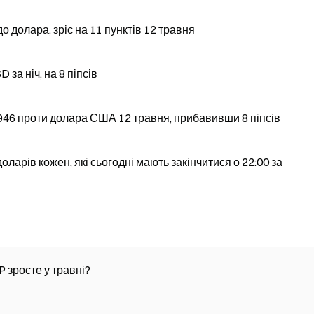
 долара, зріс на 11 пунктів 12 травня
за ніч, на 8 піпсів
7946 проти долара США 12 травня, прибавивши 8 піпсів
оларів кожен, які сьогодні мають закінчитися о 22:00 за
P зросте у травні?