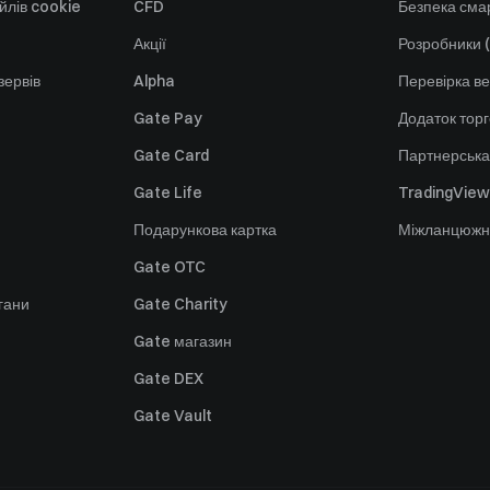
йлів cookie
CFD
Безпека смар
Акції
Розробники (
зервів
Alpha
Перевірка ве
Gate Pay
Додаток тор
Gate Card
Партнерська
Gate Life
TradingView
Подарункова картка
Міжланцюжн
Gate OTC
гани
Gate Charity
Gate магазин
Gate DEX
Gate Vault