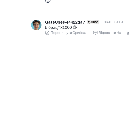
GateUser-44422da7
·
06-01 19:19
Вібрації x1000 🤑
Переглянути Оригінал
Відповісти На