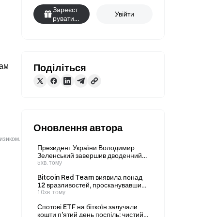
Зареєст
Увійти
руватис
я
ам 
Поділіться
Оновлення автора
ризиком.
Президент України Володимир
Зеленський завершив дводенний
візит до Сербії після восьмирічної
5хв. тому
перерви.
Bitcoin Red Team виявила понад
12 вразливостей, просканувавши
150 репозиторіїв за допомогою ШІ,
10хв. тому
заявив генеральний директор.
Спотові ETF на біткоїн залучали
кошти п’ятий день поспіль: чистий