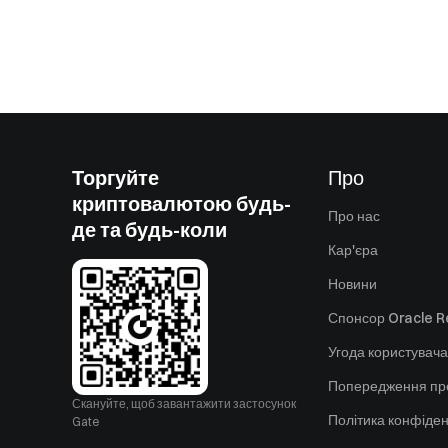
Торгуйте
Про
криптовалютою будь-
Про нас
де та будь-коли
Кар'єра
Новини
Спонсор Oracle Re
Угода користувача
Попередження пр
Скануйте, щоб завантажити застосунок
Політика конфіден
Gate