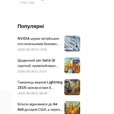
приплив становив 98,85 млн
14хв. тому
доларів, тоді як IBIT від BlackRock
залучив 479 млн доларів.
Популярні
NVIDIA шукає китайських
постачальників базових
станцій на базі ШІ для
2026-08-06 01:10:02
розгортання мережі 6G
Щоденний звіт Gate (6
серпня): привілейовані
акції Strategy STRC різко
2026-08-06 01:24:57
відновилися; Block
підвищила прогноз
Гаманець мережі Lightning
фінансових показників на
ZEUS зазнав атаки й
весь 2026 рік
тимчасово призупинив
2026-08-06 01:08:49
роботу; офіційно
повідомляється, що кошти
Біткоїн відновився до 64
користувачів не втрачено.
640 доларів США, а через