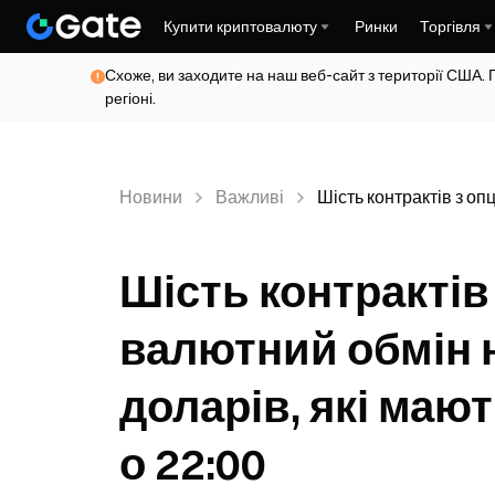
Купити криптовалюту
Ринки
Торгівля
Схоже, ви заходите на наш веб-сайт з території США. 
регіоні.
Новини
Важливі
Шість контрактів з оп
Шість контрактів
валютний обмін н
доларів, які маю
о 22:00