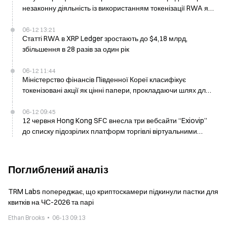
незаконну діяльність із використанням токенізації RWA як
прикриття
06-12 13:21
Статті RWA в XRP Ledger зростають до $4,18 млрд,
збільшення в 28 разів за один рік
06-12 11:44
Міністерство фінансів Південної Кореї класифікує
токенізовані акції як цінні папери, прокладаючи шлях для
оподаткування
06-12 09:45
12 червня Hong Kong SFC внесла три вебсайти “Exiovip”
до списку підозрілих платформ торгівлі віртуальними
активами
Поглиблений аналіз
TRM Labs попереджає, що криптоскамери підкинули пастки для
квитків на ЧС-2026 та парі
Ethan Brooks
06-13 09:13