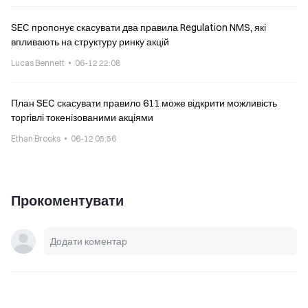
SEC пропонує скасувати два правила Regulation NMS, які
впливають на структуру ринку акцій
Lucas Bennett
06-12 22:08
План SEC скасувати правило 611 може відкрити можливість
торгівлі токенізованими акціями
Ethan Brooks
06-12 05:56
Прокоментувати