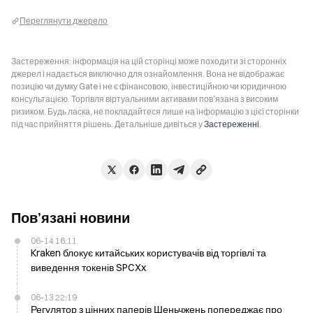
Переглянути джерело
Застереження: інформація на цій сторінці може походити зі сторонніх
джерел і надається виключно для ознайомлення. Вона не відображає
позицію чи думку Gate і не є фінансовою, інвестиційною чи юридичною
консультацією. Торгівля віртуальними активами пов’язана з високим
ризиком. Будь ласка, не покладайтеся лише на інформацію з цієї сторінки
під час прийняття рішень. Детальніше дивіться у
Застереженні
.
Пов’язані новини
06-14 16:11
Kraken блокує китайських користувачів від торгівлі та
виведення токенів SPCXx
06-13 22:19
Регулятор з цінних паперів Шеньчжень попереджає про