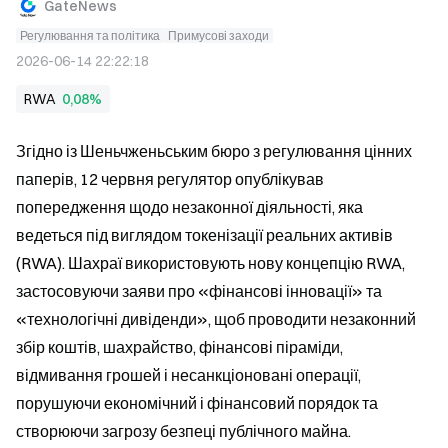
GateNews
Регулювання та політика
Примусові заходи
2026-06-14 22:22:18
RWA
0,08%
Згідно із Шеньчженьським бюро з регулювання цінних 
паперів, 12 червня регулятор опублікував 
попередження щодо незаконної діяльності, яка 
ведеться під виглядом токенізації реальних активів 
(RWA). Шахраї використовують нову концепцію RWA, 
застосовуючи заяви про «фінансові інновації» та 
«технологічні дивіденди», щоб проводити незаконний 
збір коштів, шахрайство, фінансові піраміди, 
відмивання грошей і несанкціоновані операції, 
порушуючи економічний і фінансовий порядок та 
створюючи загрозу безпеці публічного майна.