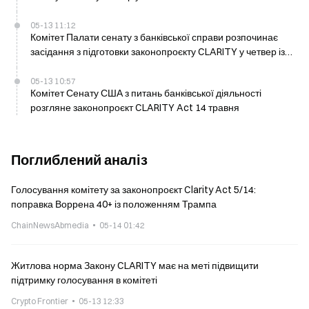
05-13 11:12
Комітет Палати сенату з банківської справи розпочинає
засідання з підготовки законопроєкту CLARITY у четвер із
понад 100 поправками, Воррен подає понад 40
05-13 10:57
Комітет Сенату США з питань банківської діяльності
розгляне законопроєкт CLARITY Act 14 травня
Поглиблений аналіз
Голосування комітету за законопроєкт Clarity Act 5/14:
поправка Воррена 40+ із положенням Трампа
ChainNewsAbmedia
05-14 01:42
Житлова норма Закону CLARITY має на меті підвищити
підтримку голосування в комітеті
Crypto Frontier
05-13 12:33