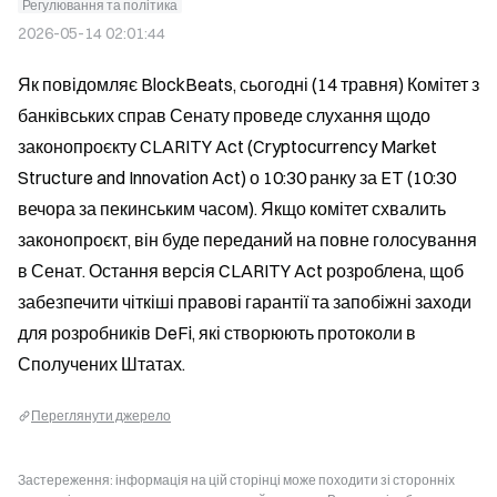
Регулювання та політика
2026-05-14 02:01:44
Як повідомляє BlockBeats, сьогодні (14 травня) Комітет з 
банківських справ Сенату проведе слухання щодо 
законопроєкту CLARITY Act (Cryptocurrency Market 
Structure and Innovation Act) о 10:30 ранку за ET (10:30 
вечора за пекинським часом). Якщо комітет схвалить 
законопроєкт, він буде переданий на повне голосування 
в Сенат. Остання версія CLARITY Act розроблена, щоб 
забезпечити чіткіші правові гарантії та запобіжні заходи 
для розробників DeFi, які створюють протоколи в 
Сполучених Штатах.
Переглянути джерело
Застереження: інформація на цій сторінці може походити зі сторонніх