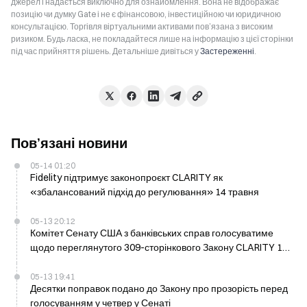
джерел і надається виключно для ознайомлення. Вона не відображає
позицію чи думку Gate і не є фінансовою, інвестиційною чи юридичною
консультацією. Торгівля віртуальними активами пов’язана з високим
ризиком. Будь ласка, не покладайтеся лише на інформацію з цієї сторінки
під час прийняття рішень. Детальніше дивіться у
Застереженні
.
Пов’язані новини
05-14 01:20
Fidelity підтримує законопроєкт CLARITY як
«збалансований підхід до регулювання» 14 травня
05-13 20:12
Комітет Сенату США з банківських справ голосуватиме
щодо переглянутого 309-сторінкового Закону CLARITY 14
травня
05-13 19:41
Десятки поправок подано до Закону про прозорість перед
голосуванням у четвер у Сенаті