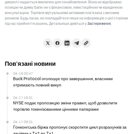
джерел і надається виключно для ознайомлення. Вона не відображає
позицію чи думку Gate і не є фінансовою, інвестиційною чи юридичною
консультацією. Торгівля віртуальними активами пов’язана з високим
ризиком. Будь ласка, не покладайтеся лише на інформацію з цієї сторінки
під час прийняття рішень. Детальніше дивіться у
Застереженні
.
Пов’язані новини
04-18 00:47
Buck Protocol оголошує про завершення, власники
отримають повний викуп
04-17 16:01
NYSE подає пропозицію зміни правил, щоб дозволити
торгівлю токенізованими цінними паперами
04-17 09:01
Гонконгська біржа пропонує скоротити цикл розрахунків за
акціями з T+2 до T+1