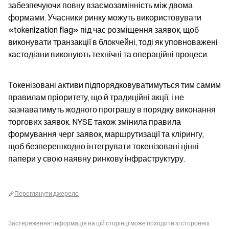
забезпечуючи повну взаємозамінність між двома 
формами. Учасники ринку можуть використовувати 
«tokenization flag» під час розміщення заявок, щоб 
виконувати транзакції в блокчейні, тоді як уповноважені 
кастодіани виконують технічні та операційні процеси.
Токенізовані активи підпорядковуватимуться тим самим 
правилам пріоритету, що й традиційні акції, і не 
зазнаватимуть жодного програшу в порядку виконання 
торгових заявок. NYSE також змінила правила 
формування черг заявок, маршрутизації та клірингу, 
щоб безперешкодно інтегрувати токенізовані цінні 
папери у свою наявну ринкову інфраструктуру.
Переглянути джерело
Застереження: інформація на цій сторінці може походити зі сторонніх