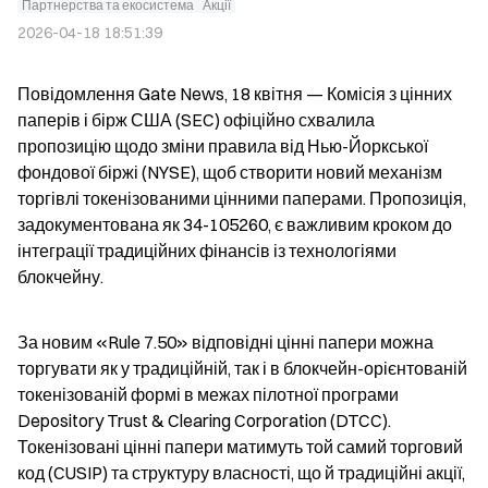
Партнерства та екосистема
Акції
2026-04-18 18:51:39
Повідомлення Gate News, 18 квітня — Комісія з цінних 
паперів і бірж США (SEC) офіційно схвалила 
пропозицію щодо зміни правила від Нью-Йоркської 
фондової біржі (NYSE), щоб створити новий механізм 
торгівлі токенізованими цінними паперами. Пропозиція, 
задокументована як 34-105260, є важливим кроком до 
інтеграції традиційних фінансів із технологіями 
блокчейну.
За новим «Rule 7.50» відповідні цінні папери можна 
торгувати як у традиційній, так і в блокчейн-орієнтованій 
токенізованій формі в межах пілотної програми 
Depository Trust & Clearing Corporation (DTCC). 
Токенізовані цінні папери матимуть той самий торговий 
код (CUSIP) та структуру власності, що й традиційні акції, 