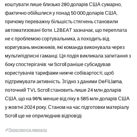
коштувати лише близько 280 доларів США сумарно, 
фактично обійшлися у понад 50 000 доларів США, 
причому переважну більшість стягнень становили 
автоматизовані боти. L2BEAT зазначає, що переплата 
не є проблемою сортувальника, а походить від 
коригувань множників, які команда виконувала через 
мультипідписні гаманці. Ця подія викликала запитання з 
боку спостерігачів: чи Scroll раніше субсидував 
користувачів тарифами нижче собівартості, щоб 
підтримувати активність. Згідно з даними DeFiLlama, 
поточний TVL Scroll становить лише 24 млн доларів 
США, що на 96% менше від піку в 585 млн доларів США 
у жовтні 2024 року. Станом на час підготовки матеріалу 
Scroll ще не оприлюднив відповіді.
Переглянути джерело