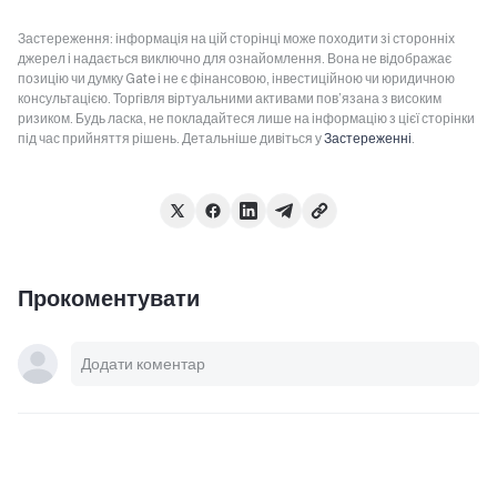
Застереження: інформація на цій сторінці може походити зі сторонніх
джерел і надається виключно для ознайомлення. Вона не відображає
позицію чи думку Gate і не є фінансовою, інвестиційною чи юридичною
консультацією. Торгівля віртуальними активами пов’язана з високим
ризиком. Будь ласка, не покладайтеся лише на інформацію з цієї сторінки
під час прийняття рішень. Детальніше дивіться у
Застереженні
.
Прокоментувати