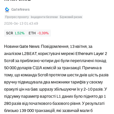
GateNews
Прогрес проєкту
Інциденти безпеки
Біржовий ризик
2026-04-13 01:43:49
SCR
1,52%
ETH
-0,39%
Новини Gate News: Повідомлення, 13 квітня, за 
аналізом L2BEAT, користувачі мережі Ethereum Layer 2 
Scroll за приблизно чотири дні були переплачені понад 
50 000 доларів США комісій за транзакції. Причина в 
тому, що команда Scroll протягом шести днів шість разів 
вручну підвищувала два множники тарифів у своєму 
оракулі цін на Gas: щоразу збільшуючи їх у 2–10 разів. У 
підсумку параметр вартості L1 даних було піднято до 1 
280 разів від початкового базового рівня. У результаті 
близько 139 000 транзакцій, які зазвичай мали б 