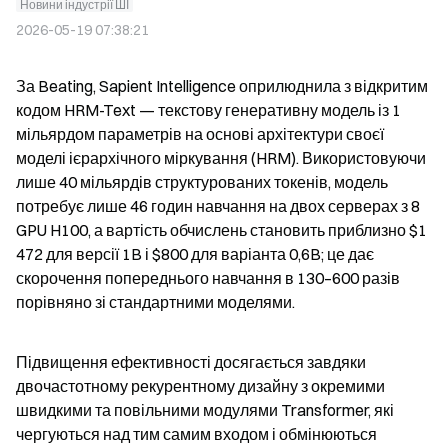
Новини індустрії ШІ
2026-05-19 07:38:21
За Beating, Sapient Intelligence оприлюднила з відкритим 
кодом HRM-Text — текстову генеративну модель із 1 
мільярдом параметрів на основі архітектури своєї 
моделі ієрархічного міркування (HRM). Використовуючи 
лише 40 мільярдів структурованих токенів, модель 
потребує лише 46 годин навчання на двох серверах з 8 
GPU H100, а вартість обчислень становить приблизно $1 
472 для версії 1B і $800 для варіанта 0,6B; це дає 
скорочення попереднього навчання в 130–600 разів 
порівняно зі стандартними моделями.
Підвищення ефективності досягається завдяки 
двочастотному рекурентному дизайну з окремими 
швидкими та повільними модулями Transformer, які 
чергуються над тим самим входом і обмінюються 