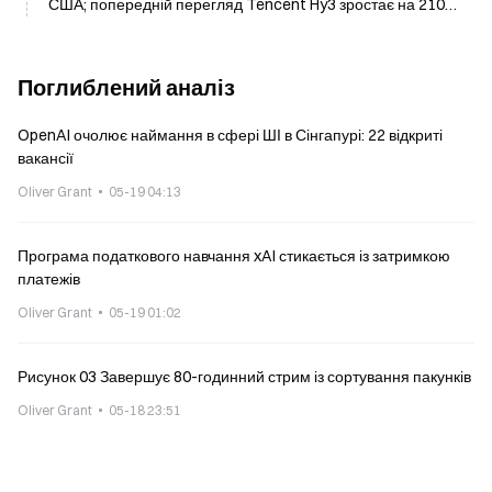
США; попередній перегляд Tencent Hy3 зростає на 210% і
лідирує
Поглиблений аналіз
OpenAI очолює наймання в сфері ШІ в Сінгапурі: 22 відкриті
вакансії
Oliver Grant
05-19 04:13
Програма податкового навчання xAI стикається із затримкою
платежів
Oliver Grant
05-19 01:02
Рисунок 03 Завершує 80-годинний стрим із сортування пакунків
Oliver Grant
05-18 23:51