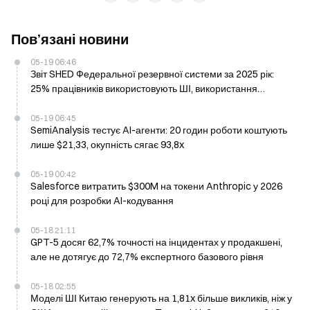
Пов’язані новини
05-19 06:46
Звіт SHED Федеральної резервної системи за 2025 рік:
25% працівників використовують ШІ, використання
криптовалют зростає до 10%
05-19 06:45
SemiAnalysis тестує AI-агенти: 20 годин роботи коштують
лише $21,33, окупність сягає 93,8x
05-19 00:42
Salesforce витратить $300M на токени Anthropic у 2026
році для розробки AI-кодування
05-18 21:11
GPT-5 досяг 62,7% точності на інцидентах у продакшені,
але не дотягує до 72,7% експертного базового рівня
05-18 02:55
Моделі ШІ Китаю генерують на 1,81x більше викликів, ніж у