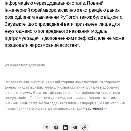
інформацією через додавання станів. Повний 
інженерний фреймворк, включно з екстракцією даних і 
розподіленим навчанням PyTorch, також було відкрито. 
Зауважте, що оприлюднені ваги призначені лише для 
неузгодженого попереднього навчання; модель 
підтримує задачі з доповненням префіксів, але не може 
працювати як розмовний асистент.
Переглянути джерело
Застереження: інформація на цій сторінці може походити зі сторонніх
джерел і надається виключно для ознайомлення. Вона не відображає
позицію чи думку Gate і не є фінансовою, інвестиційною чи юридичною
консультацією. Торгівля віртуальними активами пов’язана з високим
ризиком. Будь ласка, не покладайтеся лише на інформацію з цієї сторінки
під час прийняття рішень. Детальніше дивіться у
Застереженні
.