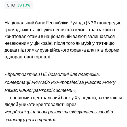
CHO
19,13%
Національний банк Республіки Руанда (NBR) попередив 
громадськість, що здійснення платежів і транзакцій із 
криптовалютами в національній валюті залишається 
незаконним у цій країні, після того як Bybit у п’ятницю 
додав підтримку руандійського франка для платформи 
однорангової торгівлі.
«Криптоактиви НЕ дозволені для платежів, 
конвертації FRW або P2P-торгівлі за участю FRW у 
межах чинної рамкової системи»,
— повідомив центральний банк у X у неділю, закликаючи 
людей уникати криптовалют через 
«серйозні фінансові ризики та відсутність засобів 
захисту у разі втрати».