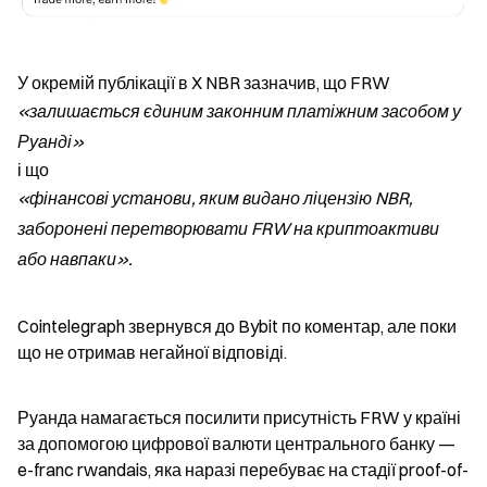
У окремій публікації в X NBR зазначив, що FRW 
«залишається єдиним законним платіжним засобом у 
Руанді»
і що 
«фінансові установи, яким видано ліцензію NBR, 
заборонені перетворювати FRW на криптоактиви 
або навпаки».
Cointelegraph звернувся до Bybit по коментар, але поки 
що не отримав негайної відповіді.
Руанда намагається посилити присутність FRW у країні 
за допомогою цифрової валюти центрального банку — 
e-franc rwandais, яка наразі перебуває на стадії proof-of-