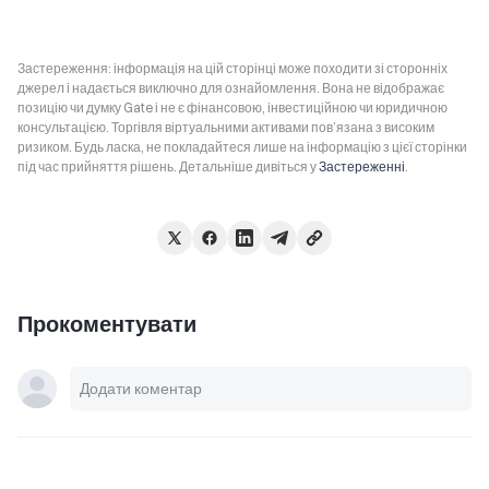
Застереження: інформація на цій сторінці може походити зі сторонніх
джерел і надається виключно для ознайомлення. Вона не відображає
позицію чи думку Gate і не є фінансовою, інвестиційною чи юридичною
консультацією. Торгівля віртуальними активами пов’язана з високим
ризиком. Будь ласка, не покладайтеся лише на інформацію з цієї сторінки
під час прийняття рішень. Детальніше дивіться у
Застереженні
.
Прокоментувати