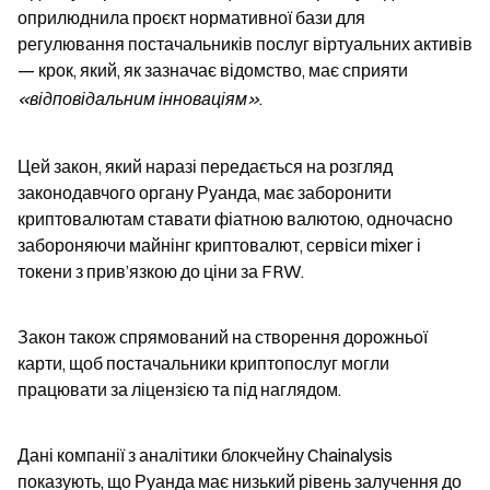
оприлюднила проєкт нормативної бази для 
регулювання постачальників послуг віртуальних активів 
— крок, який, як зазначає відомство, має сприяти 
«відповідальним інноваціям»
.
Цей закон, який наразі передається на розгляд 
законодавчого органу Руанда, має заборонити 
криптовалютам ставати фіатною валютою, одночасно 
забороняючи майнінг криптовалют, сервіси mixer і 
токени з прив’язкою до ціни за FRW.
Закон також спрямований на створення дорожньої 
карти, щоб постачальники криптопослуг могли 
працювати за ліцензією та під наглядом.
Дані компанії з аналітики блокчейну Chainalysis 
показують, що Руанда має низький рівень залучення до 