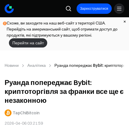
Зареєструватися
Схоже, ви заходите на наш веб-сайт з території США.
Перейдіть на американський сайт, щоб отримати доступ до
продуктів, які підтримуються у вашому регіоні.
Перейти на сайт
Новини
Аналітика
Руанда попереджає Bybit: криптоторгів
Руанда попереджає Bybit:
криптоторгівля за франки все ще є
незаконною
TapChiBitcoin
2026-04-06 03:21:59