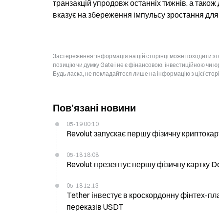
транзакцій упродовж останніх тижнів, а також
вказує на збереження імпульсу зростання для
Застереження: інформація на цій сторінці може походити зі
позицію чи думку Gate і не є фінансовою, інвестиційною чи 
Будь ласка, не покладайтеся лише на інформацію з цієї стор
Пов’язані новини
05-19 00:10
Revolut запускає першу фізичну криптока
05-18 18:08
Revolut презентує першу фізичну картку D
05-18 12:13
Tether інвестує в кроскордонну фінтех-
переказів USDT