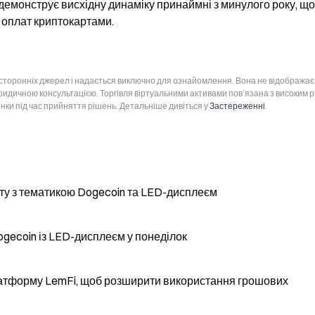
 демонструє висхідну динаміку принаймні з минулого року, що 
 оплат криптокартами.
 сторонніх джерел і надається виключно для ознайомлення. Вона не відображає
юридичною консультацією. Торгівля віртуальними активами пов’язана з високим 
інки під час прийняття рішень. Детальніше дивіться у
Застереженні
.
рту з тематикою Dogecoin та LED-дисплеєм
ogecoin із LED-дисплеєм у понеділок
платформу LemFi, щоб розширити використання грошових