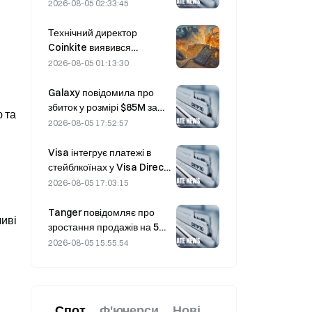
сьогодні о 20:00 за UTC+8,
2026-08-05 02:33:45
пропонуючи нульові комісії
мейкера.
Технічний директор
Coinkite виявився
причетним до інциденту,
2026-08-05 01:13:30
пов’язаного з уразливістю
в Coldcard, який
Galaxy повідомила про
спричинив чотири хвилі
збиток у розмірі $85M за
та 
атак і збитки на суму 114
другий квартал 2026 року;
2026-08-05 17:52:57
мільйонів доларів.
виручка виявилася на 300
мільйонів доларів нижчою
Visa інтегрує платежі в
за прогноз, а акції впали на
стейблкоїнах у Visa Direct
7,23%.
завдяки партнерству із
2026-08-05 17:03:15
Zero Hash
Tanger повідомляє про
иві 
зростання продажів на 5%
завдяки туризму під час
2026-08-05 15:55:54
чемпіонату світу в червні–
липні
Спот
Ф'ючерси
Нові