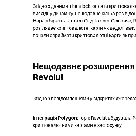
Згідно з даними The Block, оплати криптова
висхідну динаміку: нещодавно кілька разів до
Наразі біржі на кшталт Crypto.com, Coinbase,
розглядає криптовалютні карти як дедалі важл
почали сприймати криптовалютні карти як пр
Нещодавнє розширення п
Revolut
Згідно з повідомленнями у відкритих джерела
Інтеграція Polygon
: торік Revolut вбудувала 
криптовалютними картами в застосунку