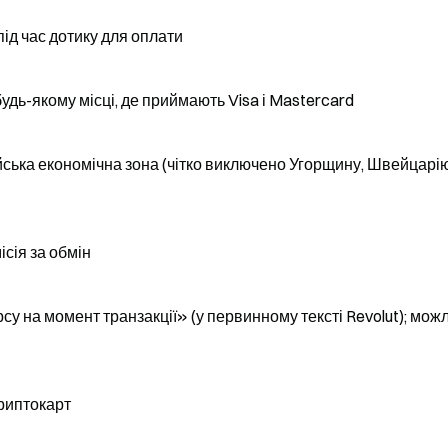
під час дотику для оплати
удь-якому місці, де приймають Visa і Mastercard
йська економічна зона (чітко виключено Угорщину, Швейцарію 
ісія за обмін
су на момент транзакції» (у первинному тексті Revolut); можл
криптокарт