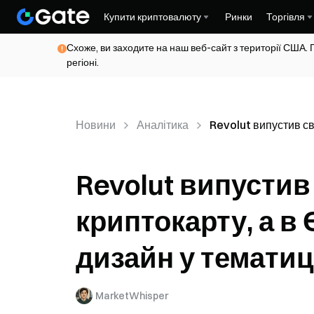
Купити криптовалюту
Ринки
Торгівля
Схоже, ви заходите на наш веб-сайт з території США. 
регіоні.
Новини
Аналітика
Revolut випустив св
Revolut випусти
криптокарту, а в
дизайн у тематиц
MarketWhisper