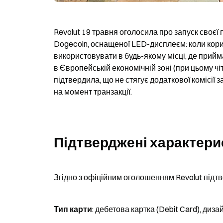
Revolut 19 травня оголосила про запуск своєї
Dogecoin, оснащеної LED-дисплеєм: коли кори
використовувати в будь-якому місці, де прийма
в Європейській економічній зоні (при цьому ч
підтвердила, що не стягує додаткової комісії 
на момент транзакції.
Підтверджені характери
Згідно з офіційним оголошенням Revolut підт
Тип карти
: дебетова картка (Debit Card), диз