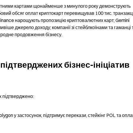
лютними картами щонайменше з минулого року демонструють 
бовий обсяг оплат криптокарт перевищував 100 тис. транзакцій
 Binance нарощують пропозицію криптовалютних карт; Gemini 
ивіше джерело доходу; компанії зі стейблкоїнами та гаманці 
иродне продовження бізнесу.
ідтверджених бізнес-ініціатив 
х підтверджено:
Polygon у застосунок, підтримує перекази, стейкінг POL та оплат