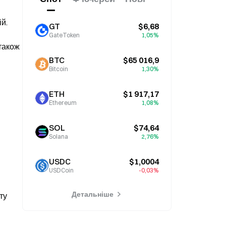
. 
GT
$6,68
GateToken
1,05%
також 
BTC
$65 016,9
Bitcoin
1,30%
ETH
$1 917,17
Ethereum
1,08%
SOL
$74,64
Solana
2,76%
USDC
$1,0004
USDCoin
-0,03%
Детальніше
у 