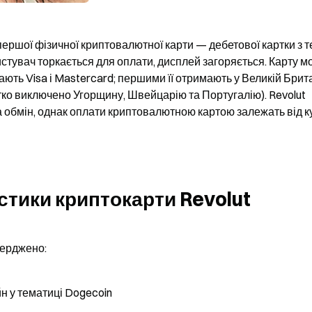
 першої фізичної криптовалютної карти — дебетової картки з т
стувач торкається для оплати, дисплей загоряється. Карту м
ють Visa і Mastercard; першими її отримають у Великій Британ
ітко виключено Угорщину, Швейцарію та Португалію). Revolut 
за обмін, однак оплати криптовалютною картою залежать від ку
стики криптокарти Revolut
верджено:
айн у тематиці Dogecoin