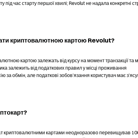
 під час старту першої хвилі; Revolut не надала конкретні ст
лати криптовалютною картою Revolut?
алютною картою залежать від курсу на момент транзакції та м
ка залежить від податкових правил у місці проживання 
ію за обмін, але податкові зобов’язання користувач має з’ясу
иптокарт?
лат криптовалютними картами неодноразово перевищував 100 