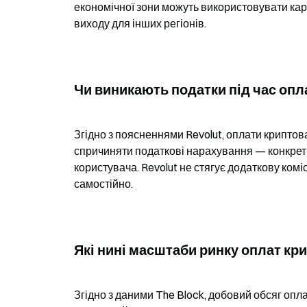
економічної зони можуть використовувати карту
виходу для інших регіонів.
Чи виникають податки під час оп
Згідно з поясненнями Revolut, оплати криптов
спричиняти податкові нарахування — конкрети
користувача. Revolut не стягує додаткову коміс
самостійно.
Які нині масштаби ринку оплат кр
Згідно з даними The Block, добовий обсяг оп