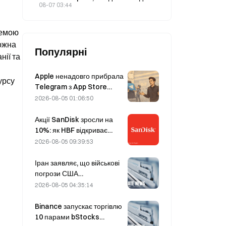
позику під 2% річних, забезпечену
08-07 03:44
307 BTC.
емою 
ожна 
Популярні
ії та 
Apple ненадовго прибрала
рсу 
Telegram з App Store
через CSAM, але Дуров це
2026-08-05 01:06:50
спростував, заявивши про
«атаку на безпеку»
Акції SanDisk зросли на
10%: як HBF відкриває
новий цикл розвитку AI-
2026-08-05 09:39:53
накопичувачів і чи зможе
фінансовий звіт
Іран заявляє, що військові
підтвердити
погрози США
обґрунтованість цього
відтерміновують
2026-08-05 04:35:14
зростання?
укладення угоди з Оманом
щодо Ормузької протоки 5
Binance запускає торгівлю
серпня
10 парами bStocks