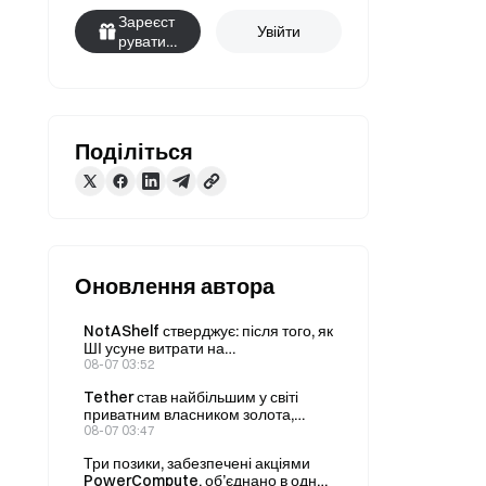
Зареєст
Увійти
руватис
я
Поділіться
Оновлення автора
NotAShelf стверджує: після того, як
ШІ усуне витрати на
програмування, єдиним
08-07 03:52
дефіцитним ресурсом буде
Tether став найбільшим у світі
«смак»
приватним власником золота,
збільшивши свої запаси до 146
08-07 03:47
тонн у II кварталі.
Три позики, забезпечені акціями
PowerCompute, об’єднано в одну