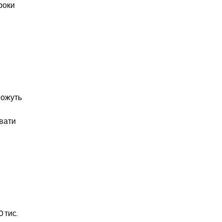
роки 
ожуть 
вати 
тис. 