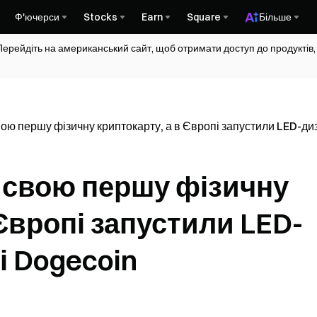
Ф'ючерси
Stocks
Earn
Square
Більше
Перейдіть на американський сайт, щоб отримати доступ до продуктів,
ою першу фізичну криптокарту, а в Європі запустили LED-ди
в свою першу фізичну
 Європі запустили LED-
і Dogecoin