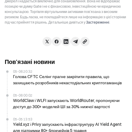
джерел і надається виключно для ознайомлення. Вона не відображає
позицію чи думку Gate і не є фінансовою, інвестиційною чи юридичною
консультацією. Торгівля віртуальними активами пов’язана з високим
ризиком. Будь ласка, не покладайтеся лише на інформацію з цієї сторінки
під час прийняття рішень. Детальніше дивіться у
Застереженні
.
Пов’язані новини
05-06 20:32
Голова CFTC Селінг прагне закріпити правила, що
захищають розробників некастодіальних криптогаманців
05-06 00:02
WorldClaw і WLFI запускають WorldRouter, пропонуючи
доступ до 300+ моделей ШІ за 30% нижчої вартості
05-05 13:53
Yield.xyz і Privy запускають інфраструктуру AI Yield Agent
для підтримки 80+ блокчейнів 5 травня