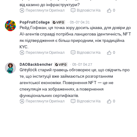
від казино до інфраструктури?
Переглянути Оригінал
Відповісти На
0
PopFruitCollage
·
05-07 04:31
Рейд Гофман, ця точка зору досить цікава, для довіри до
AI-агентів справді потрібна ланцюгова ідентичність, NFT
як підтвердження є більш природним, ніж традиційна
KYC.
Переглянути Оригінал
Відповісти На
0
DAOBackbencher
·
05-07 04:27
Greylock старий гравець обговорює це, що свідчить про
те, що інституції вже займаються розгортанням
агентської економіки. Повернення NFT — це не
спекуляція на зображеннях, а повернення
функціональних сертифікатів.
Переглянути Оригінал
Відповісти На
0