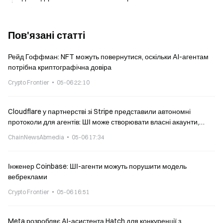
Пов'язані статті
Рейд Гоффман: NFT можуть повернутися, оскільки AI-агентам
потрібна криптографічна довіра
Crypto Frontier
05-06 22:10
Cloudflare у партнерстві зі Stripe представили автономні
протоколи для агентів: ШІ може створювати власні акаунти,
купувати домени та розгортати застосунки
ChainNewsAbmedia
05-06 17:34
Інженер Coinbase: ШІ-агенти можуть порушити модель
вебреклами
Crypto Frontier
05-06 16:51
Meta розробляє AI-асистента Hatch для конкуренції з