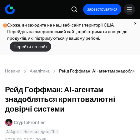
Зареєструватися
Схоже, ви заходите на наш веб-сайт з території США.
Перейдіть на американський сайт, щоб отримати доступ до
продуктів, які підтримуються у вашому регіоні.
Перейти на сайт
Новини
Аналітика
Рейд Гоффман: AI-агентам знадоблятьс
Рейд Гоффман: AI-агентам
знадобляться криптовалютні
довірчі системи
CryptoFrontier
AI Agent
Новини індустрії ШІ
2026-05-07 04:20:55