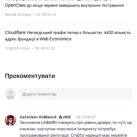
OpenClaw, до кінця червня завершить внутрішнє тестування
Market Whisper
05-06 05:13
Cloudflare: Нелюдський трафік тепер є більшістю, x402 кількість
адрес фундації в Web Economics
Crypto Frontier
05-06 03:52
Прокоментувати
GateUser-0c86a4c9
·
05-10 02:57
Засновник LinkedIn говорить про рівень довіри, по суті, це
означає: наступне покоління Інтернету потребує
програмованої репутації. Crypto нарешті має перейти