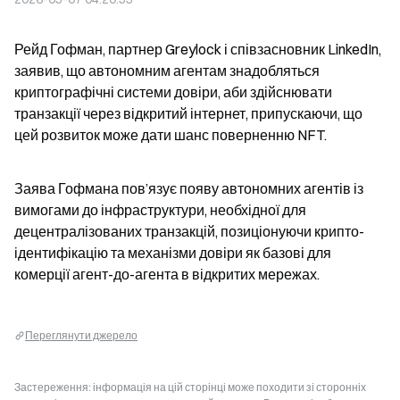
Рейд Гофман, партнер Greylock і співзасновник LinkedIn, 
заявив, що автономним агентам знадобляться 
криптографічні системи довіри, аби здійснювати 
транзакції через відкритий інтернет, припускаючи, що 
цей розвиток може дати шанс поверненню NFT.
Заява Гофмана пов’язує появу автономних агентів із 
вимогами до інфраструктури, необхідної для 
децентралізованих транзакцій, позиціонуючи крипто-
ідентифікацію та механізми довіри як базові для 
комерції агент-до-агента в відкритих мережах.
Переглянути джерело
Застереження: інформація на цій сторінці може походити зі сторонніх