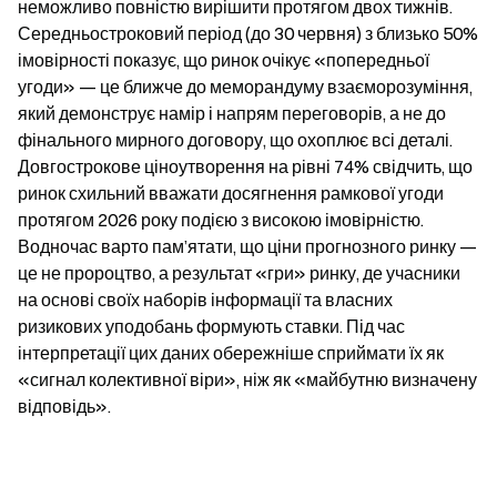
неможливо повністю вирішити протягом двох тижнів. 
Середньостроковий період (до 30 червня) з близько 50% 
імовірності показує, що ринок очікує «попередньої 
угоди» — це ближче до меморандуму взаєморозуміння, 
який демонструє намір і напрям переговорів, а не до 
фінального мирного договору, що охоплює всі деталі. 
Довгострокове ціноутворення на рівні 74% свідчить, що 
ринок схильний вважати досягнення рамкової угоди 
протягом 2026 року подією з високою імовірністю. 
Водночас варто пам’ятати, що ціни прогнозного ринку — 
це не пророцтво, а результат «гри» ринку, де учасники 
на основі своїх наборів інформації та власних 
ризикових уподобань формують ставки. Під час 
інтерпретації цих даних обережніше сприймати їх як 
«сигнал колективної віри», ніж як «майбутню визначену 
відповідь».