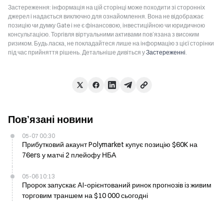
Застереження: інформація на цій сторінці може походити зі сторонніх
джерел і надається виключно для ознайомлення. Вона не відображає
позицію чи думку Gate і не є фінансовою, інвестиційною чи юридичною
консультацією. Торгівля віртуальними активами пов’язана з високим
ризиком. Будь ласка, не покладайтеся лише на інформацію з цієї сторінки
під час прийняття рішень. Детальніше дивіться у
Застереженні
.
Пов’язані новини
05-07 00:30
Прибутковий акаунт Polymarket купує позицію $60K на
76ers у матчі 2 плейофу НБА
05-06 10:13
Пророк запускає AI-орієнтований ринок прогнозів із живим
торговим траншем на $10 000 сьогодні