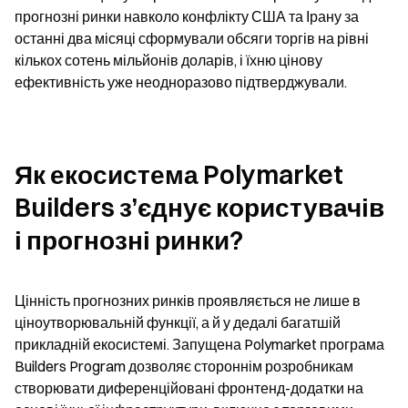
прогнозні ринки навколо конфлікту США та Ірану за 
останні два місяці сформували обсяги торгів на рівні 
кількох сотень мільйонів доларів, і їхню цінову 
ефективність уже неодноразово підтверджували.
Як екосистема Polymarket 
Builders з’єднує користувачів 
і прогнозні ринки?
Цінність прогнозних ринків проявляється не лише в 
ціноутворювальній функції, а й у дедалі багатшій 
прикладній екосистемі. Запущена Polymarket програма 
Builders Program дозволяє стороннім розробникам 
створювати диференційовані фронтенд-додатки на 