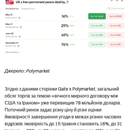
Джерело: Polymarket
Згідно з даними сторінки Gate x Polymarket, загальний 
обсяг торгів за темою «вічного мирного договору між 
США та Іраном» уже перевищив 78 мільйонів доларів. 
Поточний ринок задає різну ціну й різні оцінки 
ймовірності завершення угоди в межах різних часових 
відрізків: імовірність до 15 травня становить 16%, до 31 