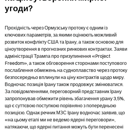
угоди?
Прохідність через Ормузську протоку є одним із 
ключових параметрів, за якими оцінюють можливий 
розвиток конфлікту США та Ірану, а також основою для 
ціноутворення в прогнозних ринкових контрактах. Заяви 
адміністрації Трампа про призупинення «Project 
Freedom», а також обговорення сторонами поступового 
послаблення обмежень на судноплавство через протоку 
безпосередньо вплинули на ціну контрактів щодо миру. 
Водночас позиція Ірану також продовжує змінюватися. 
За повідомленнями, переговорний представник Ірану 
запропонував обмежити рівень збагачення урану 3,5%, 
що є суттєвою поступкою порівняно з попередньою 
позицією. Однак речник МЗС Ірану водночас заявив, що 
«на цьому етапі ми не ведемо ядерні переговори», 
натякаючи, що ядерні питання можуть бути перенесені 