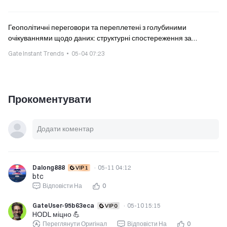
Геополітичні переговори та переплетені з голубиними
очікуваннями щодо даних: структурні спостереження за
крипторинком цього тижня
Gate Instant Trends
05-04 07:23
Прокоментувати
Dalong888
·
05-11 04:12
btc
Відповісти На
0
GateUser-95b63eca
·
05-10 15:15
HODL міцно 💪
Переглянути Оригінал
Відповісти На
0