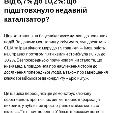
Від 6,7% до 10,2%: що 
підштовхнуло недавній 
каталізатор?
Ціни контрактів на Polymarket дуже чутливі до новинних 
подій. За даними моніторингу PolyBeats, «чи досягнуть 
США та Іран вічного миру до 15 травня» — імовірність 
на 6 травня протягом п’яти хвилин стрибнула з 6,7% до 
10,2%. Безпосередньою причиною зміни стало те, що 
низка медіа повідомила про наближення сторін до 
досягнення попередньої угоди, а також про завершення 
ключової військової дії конфлікту «Epic Fury».
Ця швидка переоцінка цін демонструє ключову 
ефективність прогнозних ринків: щойно інформація 
виходить у публічний простір, ринок майже миттєво 
включає її в ціноутворення. У більш широкому погляді 