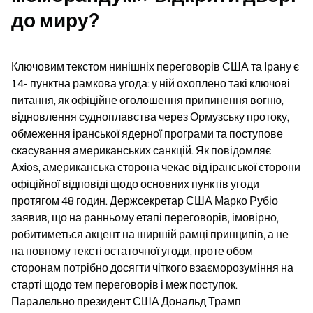
до миру?
Ключовим текстом нинішніх переговорів США та Ірану є 
14- пунктна рамкова угода: у ній охоплено такі ключові 
питання, як офіційне оголошення припинення вогню, 
відновлення судноплавства через Ормузську протоку, 
обмеження іранської ядерної програми та поступове 
скасування американських санкцій. Як повідомляє 
Axios, американська сторона чекає від іранської сторони 
офіційної відповіді щодо основних пунктів угоди 
протягом 48 годин. Держсекретар США Марко Рубіо 
заявив, що на ранньому етапі переговорів, імовірно, 
робитиметься акцент на ширшій рамці принципів, а не 
на повному тексті остаточної угоди, проте обом 
сторонам потрібно досягти чіткого взаєморозуміння на 
старті щодо тем переговорів і меж поступок. 
Паралельно президент США Дональд Трамп 