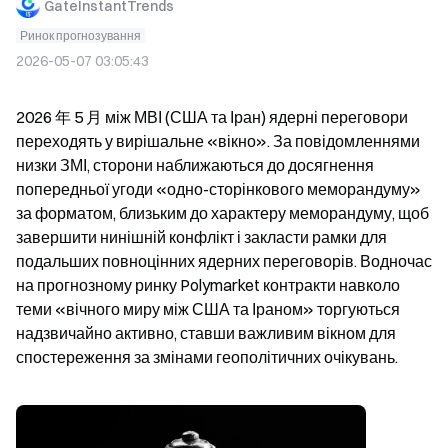
GateInstantTrends
Ринок прогнозування
2026-05-07 03:05:43
2026 年 5 月 між МВІ (США та Іран) ядерні переговори 
переходять у вирішальне «вікно». За повідомленнями 
низки ЗМІ, сторони наближаються до досягнення 
попередньої угоди «одно-сторінкового меморандуму» 
за форматом, близьким до характеру меморандуму, щоб 
завершити нинішній конфлікт і закласти рамки для 
подальших повноцінних ядерних переговорів. Водночас 
на прогнозному ринку Polymarket контракти навколо 
теми «вічного миру між США та Іраном» торгуються 
надзвичайно активно, ставши важливим вікном для 
спостереження за змінами геополітичних очікувань.