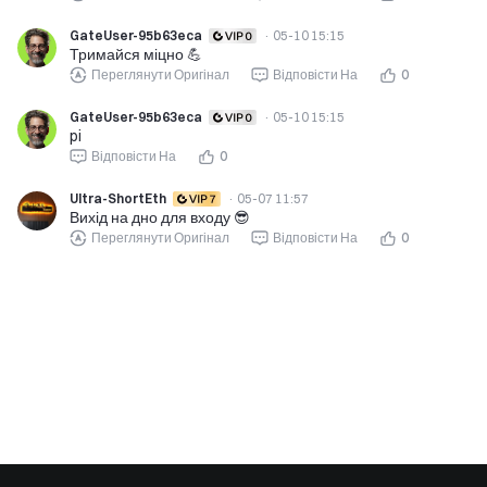
GateUser-95b63eca
·
05-10 15:15
Тримайся міцно 💪
Переглянути Оригінал
Відповісти На
0
GateUser-95b63eca
·
05-10 15:15
pi
Відповісти На
0
Ultra-ShortEth
·
05-07 11:57
Вихід на дно для входу 😎
Переглянути Оригінал
Відповісти На
0