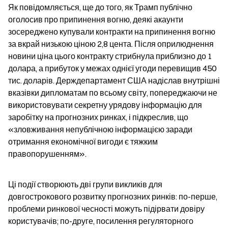
Як повідомляється, ще до того, як Трамп публічно 
оголосив про припинення вогню, деякі акаунти 
зосереджено купували контракти на припинення вогню 
за вкрай низькою ціною 2,8 цента. Після оприлюднення 
новини ціна цього контракту стрибнула приблизно до 1 
долара, а прибуток у межах однієї угоди перевищив 450 
тис. доларів. Держдепартамент США надіслав внутрішні 
вказівки дипломатам по всьому світу, попереджаючи не 
використовувати секретну урядову інформацію для 
заробітку на прогнозних ринках, і підкреслив, що 
«зловживання непублічною інформацією заради 
отримання економічної вигоди є тяжким 
правопорушенням».
Ці події створюють дві групи викликів для 
довгострокового розвитку прогнозних ринків: по-перше, 
проблеми ринкової чесності можуть підірвати довіру 
користувачів; по-друге, посилення регуляторного 