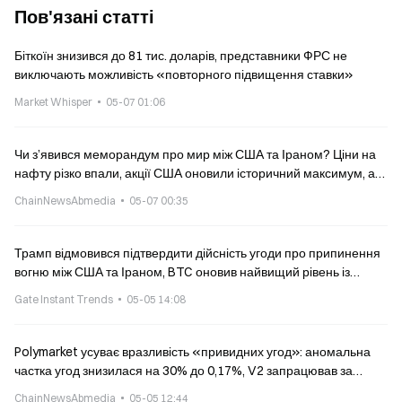
Пов'язані статті
Біткоїн знизився до 81 тис. доларів, представники ФРС не
виключають можливість «повторного підвищення ставки»
Market Whisper
05-07 01:06
Чи з’явився меморандум про мир між США та Іраном? Ціни на
нафту різко впали, акції США оновили історичний максимум, а
біткоїн виріс до 82K
ChainNewsAbmedia
05-07 00:35
Трамп відмовився підтвердити дійсність угоди про припинення
вогню між США та Іраном, BTC оновив найвищий рівень із
лютого цього року
Gate Instant Trends
05-05 14:08
Polymarket усуває вразливість «привидних угод»: аномальна
частка угод знизилася на 30% до 0,17%, V2 запрацював за
тиждень
ChainNewsAbmedia
05-05 12:44