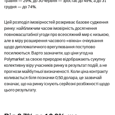
травня — 29%, до 30 червня — зростає до 49%, а до 31 
грудня — до 74%.
Цей розподіл імовірностей розкриває базове судження 
ринку: найближчим часом імовірність досягнення 
повномасштабної угоди про всеосяжний мир є низькою, 
але в міру розширення часового «вікна» очікування 
щодо дипломатичного врегулювання поступово 
посилюються. Варто зазначити, що ціни угод на 
Polymarket за своєю природою відображають сукупну 
колективну віру учасників ринку в результат подій, а не 
прогнози майбутньої визначеності. Коли ціна контракту 
коливається біля позначки 0,50 долара, це зазвичай 
означає, що на ринку існують серйозні розбіжності щодо 
цього результату.