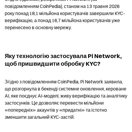
повідомленням CoinPedia), станом на 13 травня 2026 
року понад 18,1 мільйона користувачів завершили KYC-
верифікацію, а понад 16,7 мільйона користувачів уже 
перенесено в основну мережу.
Яку технологію застосувала Pi Network, 
щоб пришвидшити обробку KYC?
Згідно з повідомленням CoinPedia, Pi Network заявила, 
що розгорнула в бекенді системне оновлення, кероване 
AI, яке поєднує AI-моделі, живу верифікацію та аналітику 
застосунків. Це дозволяє перевести мільйони 
«попередніх» акаунтів у «придатні» та істотно 
зменшити загальний KYC-застій.