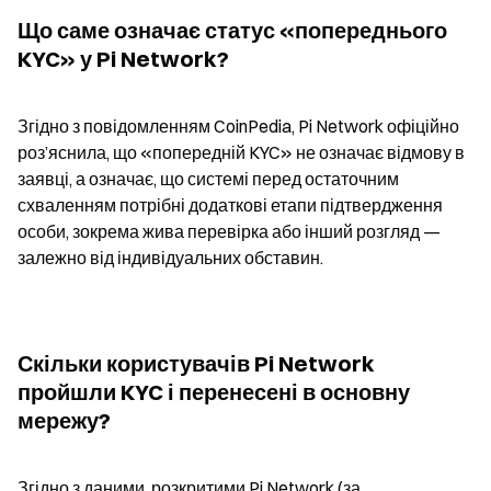
Що саме означає статус «попереднього 
KYC» у Pi Network?
Згідно з повідомленням CoinPedia, Pi Network офіційно 
роз’яснила, що «попередній KYC» не означає відмову в 
заявці, а означає, що системі перед остаточним 
схваленням потрібні додаткові етапи підтвердження 
особи, зокрема жива перевірка або інший розгляд — 
залежно від індивідуальних обставин.
Скільки користувачів Pi Network 
пройшли KYC і перенесені в основну 
мережу?
Згідно з даними, розкритими Pi Network (за 