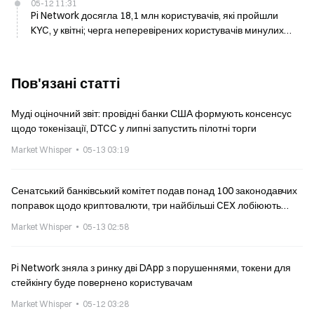
05-12 11:31
Pi Network досягла 18,1 млн користувачів, які пройшли
KYC, у квітні; черга неперевірених користувачів минулих
періодів зростає та викликає занепокоєння в спільноті
Пов'язані статті
Муді оціночний звіт: провідні банки США формують консенсус
щодо токенізації, DTCC у липні запустить пілотні торги
Market Whisper
05-13 03:19
Сенатський банківський комітет подав понад 100 законодавчих
поправок щодо криптовалюти, три найбільші CEX лобіюють
зміну умов для розміщення токенів
Market Whisper
05-13 02:58
Pi Network зняла з ринку дві DApp з порушеннями, токени для
стейкінгу буде повернено користувачам
Market Whisper
05-12 03:28