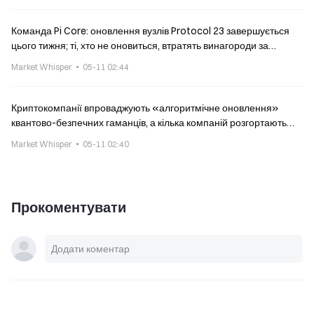
Команда Pi Core: оновлення вузлів Protocol 23 завершується
цього тижня; ті, хто не оновиться, втратять винагороди за
верифікацію
Market Whisper
05-11 02:44
Криптокомпанії впроваджують «алгоритмічне оновлення»
квантово-безпечних гаманців, а кілька компаній розгортають
рішення, щоб випередити оновлення біткоїн-протоколу
Market Whisper
05-11 02:40
Прокоментувати