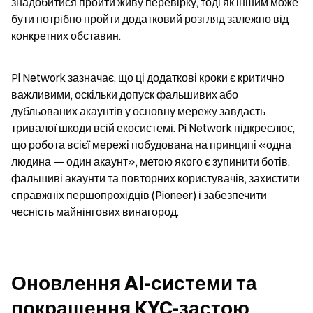
знадобитися пройти живу перевірку, тоді як іншим може 
бути потрібно пройти додатковий розгляд залежно від 
конкретних обставин.
Pi Network зазначає, що ці додаткові кроки є критично 
важливими, оскільки допуск фальшивих або 
дубльованих акаунтів у основну мережу завдасть 
тривалої шкоди всій екосистемі. Pi Network підкреслює, 
що робота всієї мережі побудована на принципі «одна 
людина — один акаунт», метою якого є зупинити ботів, 
фальшиві акаунти та повторних користувачів, захистити 
справжніх першопрохідців (Pioneer) і забезпечити 
чесність майнінгових винагород.
Оновлення AI-системи та 
покращення KYC-застою