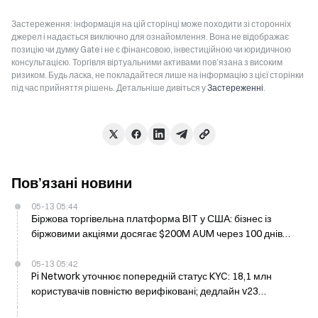
Застереження: інформація на цій сторінці може походити зі сторонніх
джерел і надається виключно для ознайомлення. Вона не відображає
позицію чи думку Gate і не є фінансовою, інвестиційною чи юридичною
консультацією. Торгівля віртуальними активами пов’язана з високим
ризиком. Будь ласка, не покладайтеся лише на інформацію з цієї сторінки
під час прийняття рішень. Детальніше дивіться у
Застереженні
.
Пов’язані новини
05-13 05:44
Біржова торгівельна платформа BIT у США: бізнес із
біржовими акціями досягає $200M AUM через 100 днів
після запуску в лютому
05-13 05:42
Pi Network уточнює попередній статус KYC: 18,1 млн
користувачів повністю верифіковані; дедлайн v23
продовжено до 19 травня