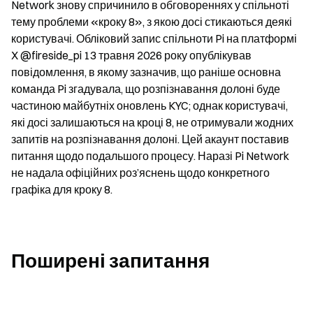
Network знову спричинило в обговореннях у спільноті 
тему проблеми «кроку 8», з якою досі стикаються деякі 
користувачі. Обліковий запис спільноти Pi на платформі 
X @fireside_pi 13 травня 2026 року опублікував 
повідомлення, в якому зазначив, що раніше основна 
команда Pi згадувала, що розпізнавання долоні буде 
частиною майбутніх оновлень KYC; однак користувачі, 
які досі залишаються на кроці 8, не отримували жодних 
запитів на розпізнавання долоні. Цей акаунт поставив 
питання щодо подальшого процесу. Наразі Pi Network 
не надала офіційних роз’яснень щодо конкретного 
графіка для кроку 8.
Поширені запитання