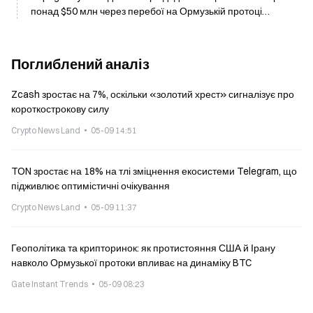
понад $50 млн через перебої на Ормузькій протоці
станом на 8 травня
Поглиблений аналіз
Zcash зростає на 7%, оскільки «золотий хрест» сигналізує про
короткострокову силу
Crypto News Land
05-09 14:51
TON зростає на 18% на тлі зміцнення екосистеми Telegram, що
підживлює оптимістичні очікування
Crypto News Land
05-09 11:37
Геополітика та крипторинок: як протистояння США й Ірану
навколо Ормузької протоки впливає на динаміку BTC
Gate Instant Trends
05-09 08:23