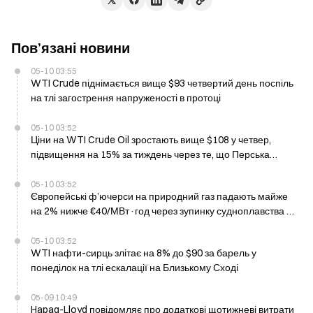
Пов’язані новини
05-10 03:55
WTI Crude піднімається вище $93 четвертий день поспіль
на тлі загострення напруженості в протоці
05-10 03:52
Ціни на WTI Crude Oil зростають вище $108 у четвер,
підвищення на 15% за тиждень через те, що Перська
затока (Ормуз) стикається з фактичною зупинкою роботи
05-10 03:52
Європейські ф’ючерси на природний газ падають майже
на 2% нижче €40/МВт·год через зупинку судноплавства в
протоці Ормуз
05-10 03:52
WTI нафти-сирць злітає на 8% до $90 за барель у
понеділок на тлі ескалації на Близькому Сході
05-09 10:49
Hapag-Lloyd повідомляє про додаткові щотижневі витрати