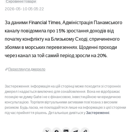
Сировинні товари
2026-05-10 05:05:22
За даними Financial Times, Адміністрація Панамського 
каналу повідомила про 15% зростання доходів від 
початку конфлікту на Близькому Сході, спричиненого 
збоями в морських перевезеннях. Щоденні проходи 
через канал за той самий період зросли на 20%.
Переглянути джерело
Застереження: інформація на цій сторінці може походити зі сторонніх
джерел і надається виключно для ознайомлення. Вона не відображає
позицію чи думку Gate і не є фінансовою, інвестиційною чи юридичною
консультацією. Торгівля віртуальними активами пов’язана з високим
ризиком. Будь ласка, не покладайтеся лише на інформацію з цієї сторінки
під час прийняття рішень. Детальніше дивіться у
Застереженні
.