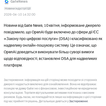
GateNews
Новини індустрії ШІ
2026-04-10 14:32:00
Новини від Gate News, 10 квітня, інформоване джерело 
повідомило, що OpenAI буде включено до сфери дії ЄС 
«Закону про цифрові послуги» (DSA) і класифіковано як 
надвелику онлайн-пошукову систему. Це означає, що 
OpenAI доведеться виконувати більш суворі вимоги 
щодо відповідності, встановлені DSA для надвеликих 
платформ.
Застереження: інформація на цій сторінці може походити зі сторонніх
джерел і надається виключно для ознайомлення. Вона не відображає
позицію чи думку Gate і не є фінансовою, інвестиційною чи юридичною
консультацією. Торгівля віртуальними активами пов’язана з високим
ризиком. Будь ласка, не покладайтеся лише на інформацію з цієї сторінки
під час прийняття рішень. Детальніше дивіться у
Застереженні
.