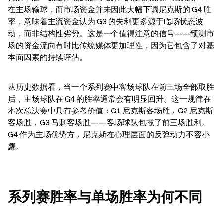
在主场输球，而市场资金并未因此大幅下调尼克斯的 G4 胜
率，意味着主流资金认为 G3 的失利更多源于临场状态波
动，而非结构性劣势。这是一个值得注意的信号——预测市
场的资金流向有时比传统媒体更加理性，因为它包含了对基
本面因素的持续评估。
从历史数据看，当一个系列赛中客场球队在前三场全部取胜
后，主场球队在 G4 的胜率通常会有明显回升。这一规律在
本次总决赛中具有参考价值：G1 尼克斯客场胜，G2 尼克斯
客场胜，G3 马刺客场胜——客场球队包揽了前三场胜利。
G4 作为主场优势方，尼克斯在心理层面的反弹动力不容小
觑。
系列赛胜率与单场胜率为何不同