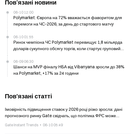
Пов’язані новини
06-10 12:00
Polymarket: Європа на 72% вважається фаворитом для
перемоги на ЧС-2026, за день до стартового матчy
06-10 01:55
Ринок чемпіона ЧС Polymarket перевищує 1,8 мільярда
доларів сукупного обсягу торгів, коли стартує груповий
етап
06-09 06:30
Шанси на MVP фіналу НБА від Vibanyana зросли до 38%
на Polymarket, +17% за 24 години
Пов'язані статті
Імовірність підвищення ставок у 2026 році різко зросла: дані
прогнозного ринку Gate свідчать, що політика ФРС може
зазнати суттєвого повороту
Gate Instant Trends
06-10 05:49