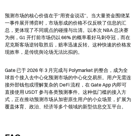
预测市场的核心价值在于“用资金说话”。当大量资金围绕某
一事件展开博弈时，市场形成的价格不仅反映了信息的汇
总，更体现了不同观点的碰撞与出清。以本次 NBA 总决赛
为例，G1 开打前市场仍以 66% 的概率看好马刺夺冠，而在
尼克斯客场逆转取胜后，赔率迅速反转。这种快速的价格发
现效率，是传统舆论场无法比拟的。
Gate 已于 2026 年 3 月完成与 Polymarket 的整合，成为全
球首个接入去中心化预测市场的中心化交易所。用户无需连
接外部钱包或理解复杂的 DeFi 流程，在 Gate App 内即可
直接使用 USDT 参与各类预测事件。这种低门槛的接入方
式，正在推动预测市场从加密原生用户的小众场景，扩展为
覆盖体育、政治、经济等多个领域的新型信息交互平台。