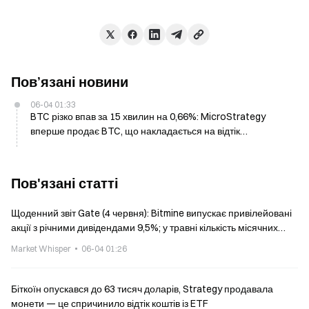
Пов’язані новини
06-04 01:33
BTC різко впав за 15 хвилин на 0,66%: MicroStrategy
вперше продає BTC, що накладається на відтік
інституційного капіталу та провокує тиск продажів
Пов'язані статті
Щоденний звіт Gate (4 червня): Bitmine випускає привілейовані
акції з річними дивідендами 9,5%; у травні кількість місячних
угод крипто-венчурів досягла найнижчого рівня за 5 років
Market Whisper
06-04 01:26
Біткоїн опускався до 63 тисяч доларів, Strategy продавала
монети — це спричинило відтік коштів із ETF