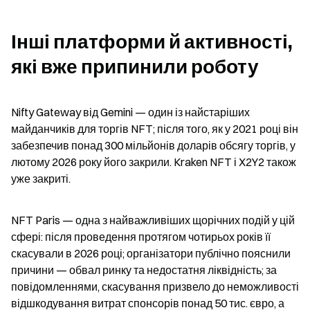
Інші платформи й активності, 
які вже припинили роботу
Nifty Gateway від Gemini — один із найстаріших 
майданчиків для торгів NFT; після того, як у 2021 році він 
забезпечив понад 300 мільйонів доларів обсягу торгів, у 
лютому 2026 року його закрили. Kraken NFT і X2Y2 також 
уже закриті.
NFT Paris — одна з найважливіших щорічних подій у цій 
сфері: після проведення протягом чотирьох років її 
скасували в 2026 році; організатори публічно пояснили 
причини — обвал ринку та недостатня ліквідність; за 
повідомленнями, скасування призвело до неможливості 
відшкодування витрат спонсорів понад 50 тис. євро, а 