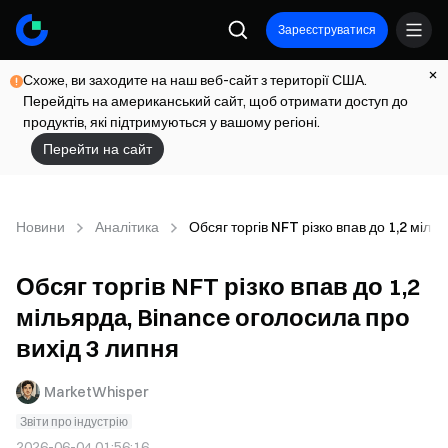
Зареєструватися
Схоже, ви заходите на наш веб-сайт з території США.
Перейдіть на американський сайт, щоб отримати доступ до
продуктів, які підтримуються у вашому регіоні.
Перейти на сайт
Новини
Аналітика
Обсяг торгів NFT різко впав до 1,2 міль
Обсяг торгів NFT різко впав до 1,2
мільярда, Binance оголосила про
вихід 3 липня
MarketWhisper
Звіти про індустрію
2026-06-04 01:56:16