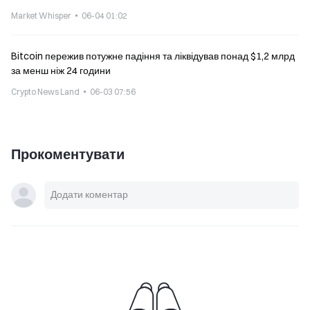
Market Whisper
06-04 01:02
Bitcoin пережив потужне падіння та ліквідував понад $1,2 млрд
за менш ніж 24 години
Crypto News Land
06-03 07:56
Прокоментувати