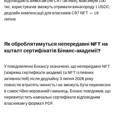
відповідають вимогам (не CR7-активи), максимум 100 
тис. користувачів зможуть отримати винагороду 1 USDC; 
дедлайн компенсації для власників CR7 NFT — 19 
липня.
Як оброблятимуться непередавні NFT на 
кшталт сертифікатів Бінанс-академії?
У повідомленні Бінансу зазначено, що непередавні NFT 
(зокрема сертифікати академії та NFT із певних 
активностей) після дедлайну 3 липня 2026 року 
повністю втратять чинність і не зможуть бути перенесені 
в самостійно керований гаманець. Бінанс повідомив, що 
перевипустить навчальні сертифікати відповідним 
власникам у форматі PDF.