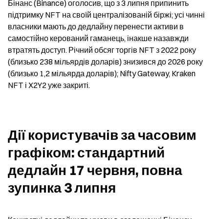
Бінанс (Binance) оголосив, що з 3 липня припинить 
підтримку NFT на своїй централізованій біржі; усі чинні 
власники мають до дедлайну перенести активи в 
самостійно керований гаманець, інакше назавжди 
втратять доступ. Річний обсяг торгів NFT з 2022 року 
(близько 238 мільярдів доларів) знизився до 2026 року 
(близько 1,2 мільярда доларів); Nifty Gateway, Kraken 
NFT і X2Y2 уже закриті.
Дії користувачів за часовим 
графіком: стандартний 
дедлайн 17 червня, повна 
зупинка 3 липня