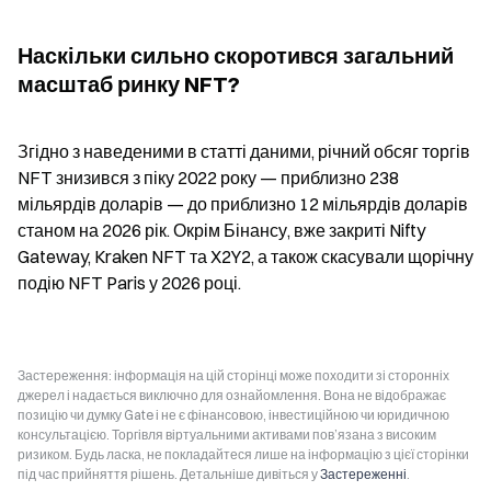
Наскільки сильно скоротився загальний 
масштаб ринку NFT?
Згідно з наведеними в статті даними, річний обсяг торгів 
NFT знизився з піку 2022 року — приблизно 238 
мільярдів доларів — до приблизно 12 мільярдів доларів 
станом на 2026 рік. Окрім Бінансу, вже закриті Nifty 
Gateway, Kraken NFT та X2Y2, а також скасували щорічну 
подію NFT Paris у 2026 році.
Застереження: інформація на цій сторінці може походити зі сторонніх
джерел і надається виключно для ознайомлення. Вона не відображає
позицію чи думку Gate і не є фінансовою, інвестиційною чи юридичною
консультацією. Торгівля віртуальними активами пов’язана з високим
ризиком. Будь ласка, не покладайтеся лише на інформацію з цієї сторінки
під час прийняття рішень. Детальніше дивіться у
Застереженні
.