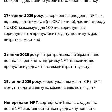
Конкретні дедлайни та умови в оголошенні Бінансу:
17 червня 2026 року
: завершення виведення NFT, які 
відповідають вимогам (не CR7-активи), дає винагороду 
1 USDC, максимум для 100 тис. користувачів; 
користувачі, які пропустили цю дату, нестимуть gas-
витрати самостійно
3 липня 2026 року
: на централізованій біржі Бінанс 
повністю припинить підтримку NFT; власники, що 
пропустили дедлайн, назавжди втратять доступ
19 липня 2026 року
: користувачі, які мають CR7 NFT, 
можуть подати заявку на компенсацію до цієї дати
Непередавні NFT
: сертифікати Бінанс-академії та 
певні NFT з активностей після дедлайну повністю 