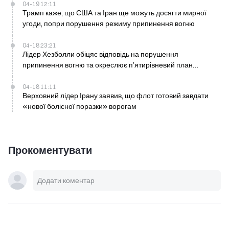
04-19 12:11
Трамп каже, що США та Іран ще можуть досягти мирної
угоди, попри порушення режиму припинення вогню
04-18 23:21
Лідер Хезболли обіцяє відповідь на порушення
припинення вогню та окреслює п’ятирівневий план
відбудови
04-18 11:11
Верховний лідер Ірану заявив, що флот готовий завдати
«нової болісної поразки» ворогам
Прокоментувати