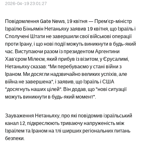
2026-04-19 23:01:27
Повідомлення Gate News, 19 квітня — Прем’єр-міністр 
Ізраїлю Біньямін Нетаньяху заявив 19 квітня, що Ізраїль і 
Сполучені Штати не завершили свої військові операції 
проти Ірану, і що нові події можуть виникнути в будь-який 
час. Виступаючи разом із президентом Аргентини 
Хав’єром Мілеєм, який прибув із візитом, у Єрусалимі, 
Нетаньяху сказав: "Ми перебуваємо у стані війни з 
Іраном. Ми досягли надзвичайно великих успіхів, але 
війна не завершена", і заявив, що Ізраїль і США 
"досягнуть наших цілей". Він додав, що "нові ситуації 
можуть виникнути в будь-який момент".
Зауваження Нетаньяху, про які повідомив ізраїльський 
канал 12, підкреслюють триваючу напруженість між 
Ізраїлем та Іраном на тлі ширших регіональних питань 
безпеки.