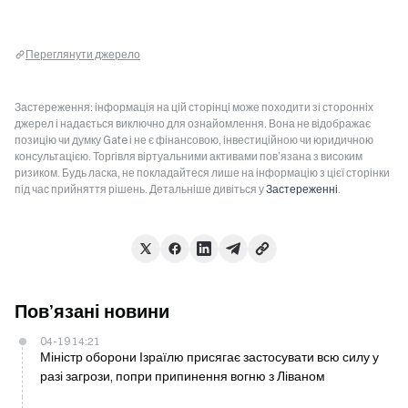
Переглянути джерело
Застереження: інформація на цій сторінці може походити зі сторонніх
джерел і надається виключно для ознайомлення. Вона не відображає
позицію чи думку Gate і не є фінансовою, інвестиційною чи юридичною
консультацією. Торгівля віртуальними активами пов’язана з високим
ризиком. Будь ласка, не покладайтеся лише на інформацію з цієї сторінки
під час прийняття рішень. Детальніше дивіться у
Застереженні
.
Пов’язані новини
04-19 14:21
Міністр оборони Ізраїлю присягає застосувати всю силу у
разі загрози, попри припинення вогню з Ліваном