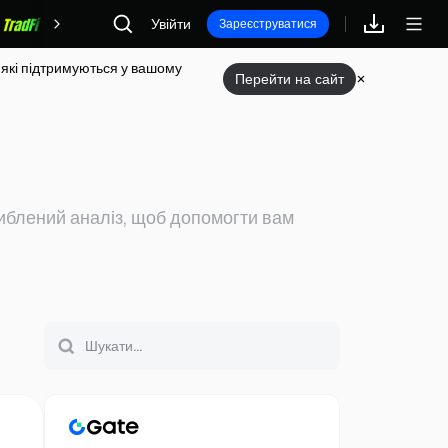
Увійти
Винагороди
Зареєструватися
 які підтримуються у вашому
Перейти на сайт
либлений аналіз, щоб допомогти вам