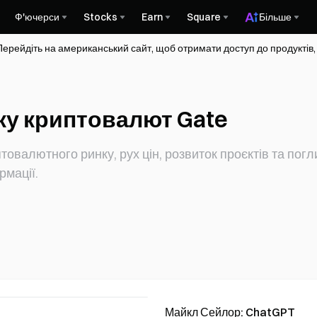
Ф'ючерси
Stocks
Earn
Square
Більше
Перейдіть на американський сайт, щоб отримати доступ до продуктів,
ку криптовалют Gate
товалютного ринку, рух цін, розвиток проєктів та пог
рмації.
Майкл Сейлор: ChatGPT