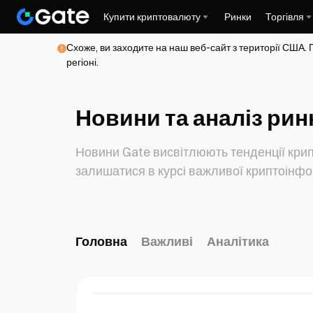
Купити криптовалюту
Ринки
Торгівля
Схоже, ви заходите на наш веб-сайт з території США. 
регіоні.
Новини та аналіз рин
Новини Gate висвітлюють тенденції крип
залишатися в курсі важливої криптоінфо
Головна
Важливі
Аналітика