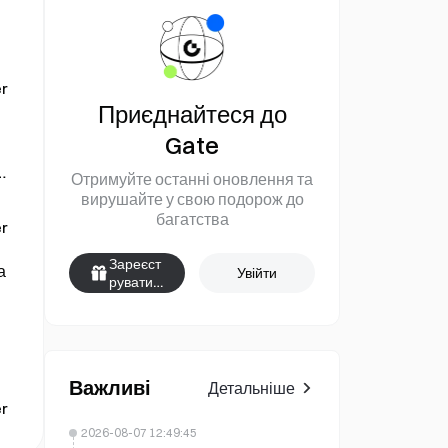
r
Приєднайтеся до
Gate
Отримуйте останні оновлення та
вирушайте у свою подорож до
багатства
r
Зареєст
а
Увійти
руватис
я
Важливі
Детальніше
r
2026-08-07 12:49:45