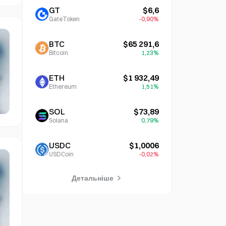
GT
$6,6
GateToken
-0,90%
BTC
$65 291,6
Bitcoin
1,23%
ETH
$1 932,49
Ethereum
1,51%
SOL
$73,89
Solana
0,79%
USDC
$1,0006
USDCoin
-0,02%
Детальніше