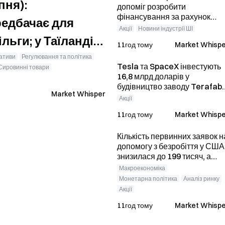
пня):
допоміг розробити
фінансування за рахунок
редбачає для
привілейованих акцій на 15
Акції
Новини індустрії ШІ
мільярдів доларів
льги; у Таїланді
11год тому
Market Whispe
вільнено від
вативи
Регулювання та політика
Tesla та SpaceX інвестують
Сировинні товари
лу
16,8 млрд доларів у
будівництво заводу Terafab
Market Whisper
із виробництва кремнієвих
Акції
пластин; Intel підтвердила
11год тому
Market Whispe
свою участь.
Кількість первинних заявок н
допомогу з безробіття у США
знизилася до 199 тисяч, а
Bitcoin скоротив приріст і
Макроекономіка
торгується на рівні 64 312
Монетарна політика
Аналіз ринку
доларів.
Акції
11год тому
Market Whispe