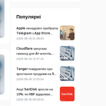
Популярні
Apple ненадовго прибрала
Telegram з App Store
через CSAM, але Дуров це
2026-08-05 01:06:50
спростував, заявивши про
«атаку на безпеку»
Cloudflare запускає
гаманці для AI-агентів,
щоб забезпечити
2026-08-04 15:37:45
автономні платежі через
API 4 серпня
Tanger повідомляє про
зростання продажів на 5%
завдяки туризму під час
2026-08-05 15:55:54
чемпіонату світу в червні–
липні
Акції SanDisk зросли на
10%: як HBF відкриває
новий цикл розвитку AI-
2026-08-05 09:39:53
накопичувачів і чи зможе