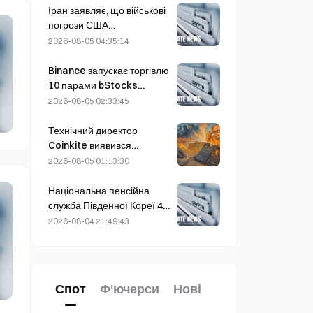
фінансовий звіт
Іран заявляє, що військові
підтвердити
погрози США
обґрунтованість цього
відтерміновують
2026-08-05 04:35:14
зростання?
укладення угоди з Оманом
щодо Ормузької протоки 5
Binance запускає торгівлю
серпня
10 парами bStocks
сьогодні о 20:00 за UTC+8,
2026-08-05 02:33:45
пропонуючи нульові комісії
мейкера.
Технічний директор
Coinkite виявився
причетним до інциденту,
2026-08-05 01:13:30
пов’язаного з уразливістю
в Coldcard, який
Національна пенсійна
спричинив чотири хвилі
служба Південної Кореї 4
атак і збитки на суму 114
серпня переходить до
2026-08-04 21:49:43
мільйонів доларів.
акцій стабільних компаній
на тлі волатильності ринку
Спот
Ф'ючерси
Нові