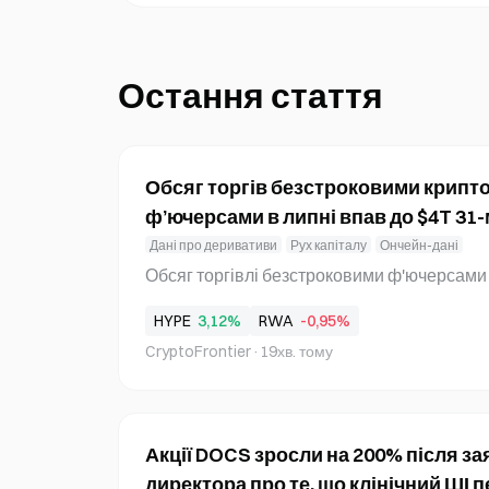
Остання стаття
Обсяг торгів безстроковими крип
ф’ючерсами в липні впав до $4T 31
Дані про деривативи
Рух капіталу
Ончейн-дані
Обсяг торгівлі безстроковими ф'ючерсами
лізованих криптовалютних біржах у липні в
HYPE
3,12%
RWA
-0,95%
в, досягнувши мінімуму за 31 місяць, воста
CryptoFrontier
·
19хв. тому
023 року. Зниження збіглося з падінням на
вої торгівлі криптовалютою з 1 по 31 липня
о 13,6 мільярда доларів. Спад торкнувся як
нтралізованих майданчиків: обсяг торгівл
Акції DOCS зросли на 200% після з
на децентралізованих бі
директора про те, що клінічний ШІ 