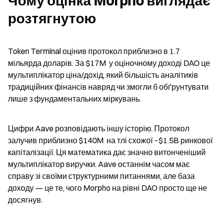
Чому оцінка Morpho виглядає 
розтягнутою
Token Terminal оцінив протокол приблизно в 1.7 
мільярда доларів. За $17M  у оціночному доході DAO це 
мультиплікатор ціна/дохід, який більшість аналітиків 
традиційних фінансів навряд чи змогли б обґрунтувати 
лише з фундаментальних міркувань.
Цифри Aave розповідають іншу історію. Протокол 
залучив приблизно $140M  на тлі схожої ~$1.5B ринкової 
капіталізації. Ця математика дає значно витонченіший 
мультиплікатор виручки. Aave останнім часом має 
справу зі своїми структурними питаннями, але база 
доходу — це те, чого Morpho на рівні DAO просто ще не 
досягнув.