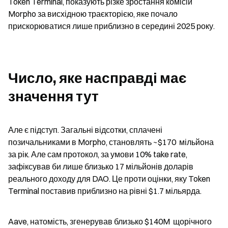
Token Terminal, показують різке зростання комісій 
Morpho за висхідною траєкторією, яке почало 
прискорюватися лише приблизно в середині 2025 року.
Число, яке насправді має 
значення тут
Але є підступ. Загальні відсотки, сплачені 
позичальниками в Morpho, становлять ~$170  мільйона 
за рік. Але сам протокол, за умови 10% take rate, 
зафіксував би лише близько 17 мільйонів доларів 
реального доходу для DAO. Це проти оцінки, яку Token 
Terminal поставив приблизно на рівні $1.7 мільярда.
Aave, натомість, згенерував близько $140M  щорічного 