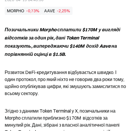
MORPHO
-0,73%
AAVE
-2,25%
Позичальники Morpho сплатили $170M  у вигляді 
відсотків за один рік, дані Token Terminal 
показують, випереджаючи $140M  дохід Aave на 
порівнянній оцінці в $1.5B.
Розвиток DeFi-кредитування відбувається швидко. І 
один протокол, про який ніхто не говорив два роки тому, 
щойно опублікував цифри, які змушують замислитися по 
всьому сектору.
Згідно з даними Token Terminal у X, позичальники на 
Morpho сплатили приблизно $170M  відсотків за 
минулий рік. Дані, зібрані з власної аналітичної панелі 