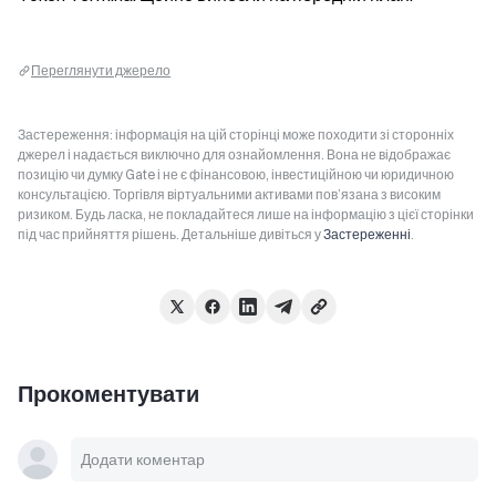
Переглянути джерело
Застереження: інформація на цій сторінці може походити зі сторонніх
джерел і надається виключно для ознайомлення. Вона не відображає
позицію чи думку Gate і не є фінансовою, інвестиційною чи юридичною
консультацією. Торгівля віртуальними активами пов’язана з високим
ризиком. Будь ласка, не покладайтеся лише на інформацію з цієї сторінки
під час прийняття рішень. Детальніше дивіться у
Застереженні
.
Прокоментувати