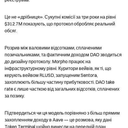
Це не «дрібниця». Сукупні комісії за три роки на рівні 
$312.7M показують, що протокол обробляє реальний 
обсяг.
Розрив між валовими відсотками, сплаченими 
позичальниками, та фактичним доходом DAO зводиться 
до дизайну протоколу. Morpho працює на 
інфраструктурному рівні. Куритори вейвів, як ті, що 
керують вейвом RLUSD, запущеним Sentora, 
захоплюють більшу частину прибутковості. DAO take 
rate є лише часткою від загальних відсотків, сплачених 
за позику.
Підтвердиться чи ця модель порівняно з більш прямим 
захопленням доходу в Aave — це розмова, яку дані 
Token Terminal щойно винесли на передній план.