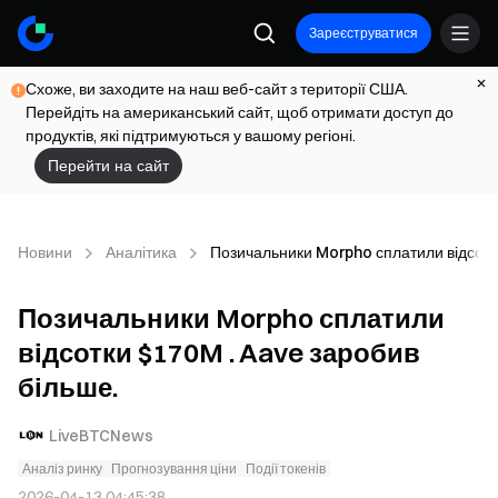
Зареєструватися
Схоже, ви заходите на наш веб-сайт з території США.
Перейдіть на американський сайт, щоб отримати доступ до
продуктів, які підтримуються у вашому регіоні.
Перейти на сайт
Новини
Аналітика
Позичальники Morpho сплатили відсотк
Позичальники Morpho сплатили
відсотки $170M . Aave заробив
більше.
LiveBTCNews
Аналіз ринку
Прогнозування ціни
Події токенів
2026-04-13 04:45:38