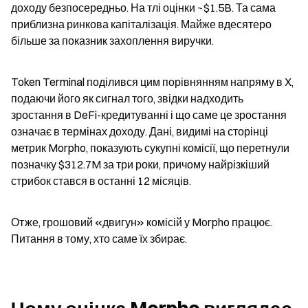
доходу безпосередньо. На тлі оцінки ~$1.5B. Та сама 
приблизна ринкова капіталізація. Майже вдесятеро 
більше за показник захоплення виручки.
Token Terminal поділився цим порівнянням напряму в X, 
подаючи його як сигнал того, звідки надходить 
зростання в DeFi-кредитуванні і що саме це зростання 
означає в термінах доходу. Дані, видимі на сторінці 
метрик Morpho, показують сукупні комісії, що перетнули 
позначку $312.7M за три роки, причому найрізкіший 
стрибок стався в останні 12 місяців.
Отже, грошовий «двигун» комісій у Morpho працює. 
Питання в тому, хто саме їх збирає.