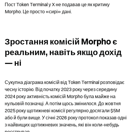
Пост Token Terminal у X не подавав це як критику 
Morpho. Це просто «сирі» дані.
Зростання комісій Morpho є 
реальним, навіть якщо дохід 
— ні
Сукупна діаграма комісій від Token Terminal розповідає 
чесну історію. Від початку 2023 року через середину 
2024 року активність комісій Morpho була майже на 
нульовій позначці. А потім щось змінилося. До жовтня 
2025 року щотижневі комісії регулярно досягали $5M  
або й були вище. У січні 2026 року протокол показав одні 
з найвищих щотижневих значень, які він коли-небудь 
реєстрував.