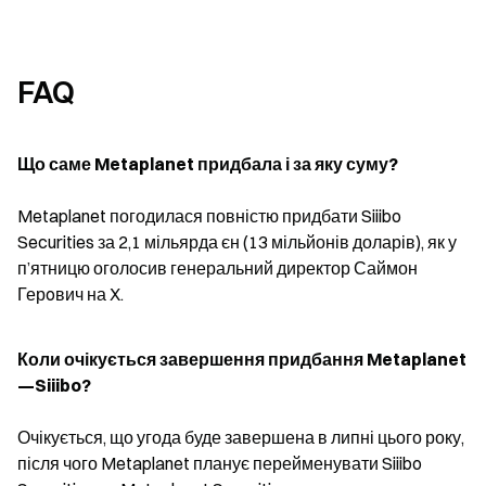
FAQ
Що саме Metaplanet придбала і за яку суму?
Metaplanet погодилася повністю придбати Siiibo 
Securities за 2,1 мільярда єн (13 мільйонів доларів), як у 
п’ятницю оголосив генеральний директор Саймон 
Герoвич на X.
Коли очікується завершення придбання Metaplanet
—Siiibo?
Очікується, що угода буде завершена в липні цього року, 
після чого Metaplanet планує перейменувати Siiibo 