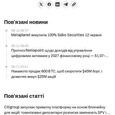
Пов’язані новини
06-12 08:37
Metaplanet викупила 100% Siiibo Securities 12 червня
06-12 06:46
Прогноз Remixpoint щодо доходів від управління
цифровими активами у 2027 фінансовому році — 51,07–
124,42 мільярда ієн
06-11 20:21
Накамото продає 600 BTC, щоб скоротити $45M борг, і
дозволяє викуп $25M акцій
Пов'язані статті
Citigroup запускає приватну платформу на основі блокчейну
для акцій: токенізовані депозитарні розписки замінюють SPV і є