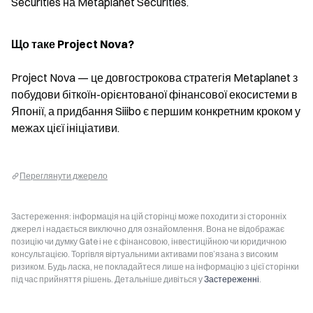
Securities на Metaplanet Securities.
Що таке Project Nova?
Project Nova — це довгострокова стратегія Metaplanet з 
побудови біткоїн-орієнтованої фінансової екосистеми в 
Японії, а придбання Siiibo є першим конкретним кроком у 
межах цієї ініціативи.
Переглянути джерело
Застереження: інформація на цій сторінці може походити зі сторонніх
джерел і надається виключно для ознайомлення. Вона не відображає
позицію чи думку Gate і не є фінансовою, інвестиційною чи юридичною
консультацією. Торгівля віртуальними активами пов’язана з високим
ризиком. Будь ласка, не покладайтеся лише на інформацію з цієї сторінки
під час прийняття рішень. Детальніше дивіться у
Застереженні
.