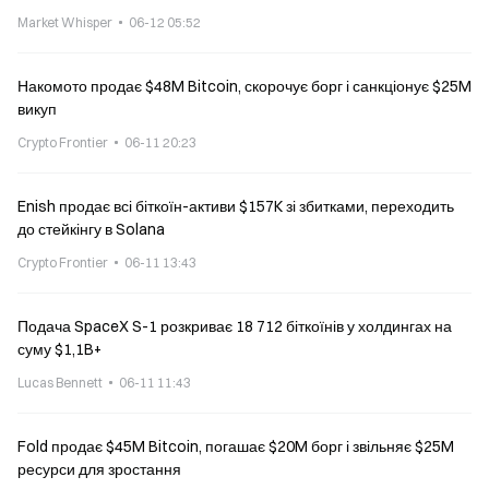
прозорішими
Market Whisper
06-12 05:52
Накомото продає $48M Bitcoin, скорочує борг і санкціонує $25M
викуп
Crypto Frontier
06-11 20:23
Enish продає всі біткоїн-активи $157K зі збитками, переходить
до стейкінгу в Solana
Crypto Frontier
06-11 13:43
Подача SpaceX S-1 розкриває 18 712 біткоїнів у холдингах на
суму $1,1B+
Lucas Bennett
06-11 11:43
Fold продає $45M Bitcoin, погашає $20M борг і звільняє $25M
ресурси для зростання