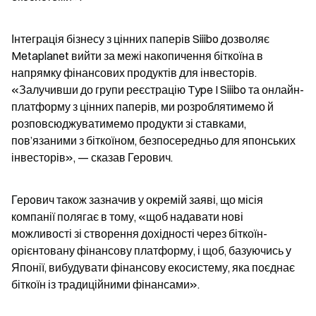
Інтеграція бізнесу з цінних паперів Siiibo дозволяє 
Metaplanet вийти за межі накопичення біткоїна в 
напрямку фінансових продуктів для інвесторів. 
«Залучивши до групи реєстрацію Type I Siiibo та онлайн-
платформу з цінних паперів, ми розроблятимемо й 
розповсюджуватимемо продукти зі ставками, 
пов’язаними з біткоїном, безпосередньо для японських 
інвесторів», — сказав Герoвич.
Герoвич також зазначив у окремій заяві, що місія 
компанії полягає в тому, «щоб надавати нові 
можливості зі створення дохідності через біткоїн-
орієнтовану фінансову платформу, і щоб, базуючись у 
Японії, вибудувати фінансову екосистему, яка поєднає 
біткоїн із традиційними фінансами».