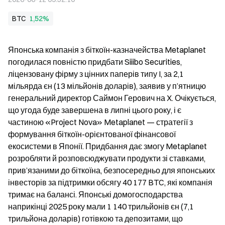
BTC
1,52%
Японська компанія з біткоїн-казначейства Metaplanet 
погодилася повністю придбати Siiibo Securities, 
ліцензовану фірму з цінних паперів типу I, за 2,1 
мільярда єн (13 мільйонів доларів), заявив у п’ятницю 
генеральний директор Саймон Герoвич на X. Очікується, 
що угода буде завершена в липні цього року, і є 
частиною «Project Nova» Metaplanet — стратегії з 
формування біткоїн-орієнтованої фінансової 
екосистеми в Японії. Придбання дає змогу Metaplanet 
розробляти й розповсюджувати продукти зі ставками, 
прив’язаними до біткоїна, безпосередньо для японських 
інвесторів за підтримки обсягу 40 177 BTC, які компанія 
тримає на балансі. Японські домогосподарства 
наприкінці 2025 року мали 1 140 трильйонів єн (7,1 
трильйона доларів) готівкою та депозитами, що 