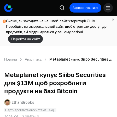
Зареєструватися
Схоже, ви заходите на наш веб-сайт з території США.
Перейдіть на американський сайт, щоб отримати доступ до
продуктів, які підтримуються у вашому регіоні.
Перейти на сайт
Новини
Аналітика
Metaplanet купує Siiibo Securities для
Metaplanet купує Siiibo Securities
для $13M щоб розробляти
продукти на базі Bitcoin
EthanBrooks
Партнерства та екосистема
Акції
2026-06-12 09:52:10