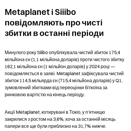
Metaplanet і Siiibo 
повідомляють про чисті 
збитки в останні періоди
Минулого року Siiibo опублікувала чистий збиток 175,4 
мільйона єн (1,1 мільйона доларів) проти чистого збитку 
162,1 мільйона єн (1 мільйон доларів) у 2024 році — 
повідомляється в заяві. Metaplanet зафіксувала чистий 
збиток 114,5 мільярда єн (715,4 мільйона доларів) у Q1, 
зумовлений збитками від переоцінки біткоїна за 
ринковою вартістю на кінець періоду.
Акції Metaplanet, котирувані в Токіо, у п’ятницю 
закрилися з ростом на 3,6%, хоча за останній місяць 
папери все ще були приблизно на 31,7% нижче.