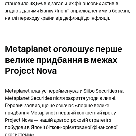
становило 48,5% від загальних фінансових активів, 
згідно з даними Банку Японії, оприлюдненими в березні, 
на тлі переходу країни від дефляції до інфляції.
Metaplanet оголошує перше 
велике придбання в межах 
Project Nova
Metaplanet планує перейменувати Siiibo Securities на 
Metaplanet Securities після закриття угоди в липні. 
Герoвич заявив, що це означає «перше велике 
придбання Metaplanet і перший конкретний крок у 
Project Nova — нашій довгостроковій стратегії з 
побудови в Японії біткоїн-орієнтованої фінансової 
екосистеми».