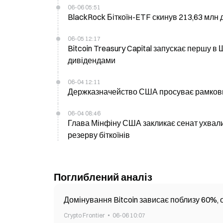
06-06 05:51
BlackRock Біткоїн-ETF скинув 213,63 млн 
06-05 12:17
Bitcoin Treasury Capital запускає першу в
дивідендами
06-04 12:11
Держказначейство США просуває рамковий
06-04 08:46
Глава Мінфіну США закликає сенат ухвали
резерву біткоїнів
Поглиблений аналіз
Домінування Bitcoin зависає поблизу 60%, о
Crypto Frontier
06-06 10:07