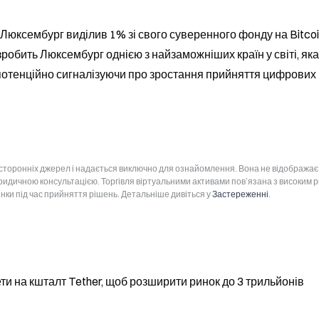
 Люксембург виділив 1% зі свого суверенного фонду на Bitcoin
робить Люксембург однією з найзаможніших країн у світі, яка 
потенційно сигналізуючи про зростання прийняття цифрових 
 сторонніх джерел і надається виключно для ознайомлення. Вона не відображає
юридичною консультацією. Торгівля віртуальними активами пов’язана з високим 
інки під час прийняття рішень. Детальніше дивіться у
Застереженні
.
ти на кшталт Tether, щоб розширити ринок до 3 трильйонів