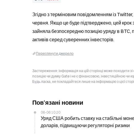
Згідно з терміновим повідомленням із Twitter,
червня. Якщо це буде підтверджено, цей крок з
зайняла безпосередню позицію уряду в BTC, 
активів серед суверенних інвесторів.
Переглянути джерело
Застереження: інформація на цій сторінці може походити зі
позицію чи думку Gate і не є фінансовою, інвестиційною чи 
Будь ласка, не покладайтеся лише на інформацію з цієї стор
Пов’язані новини
06-06 10:20
Уряд США робить ставку на стабільні моне
доларів, підвищуючи регуляторні ризики