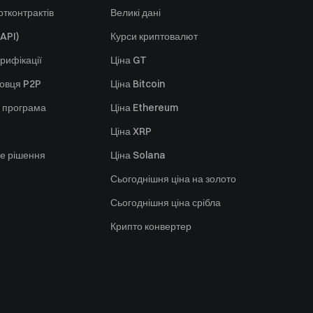
тконтрактів
Великі дані
API)
Курси криптовалют
рифікації
Ціна GT
говця P2P
Ціна Bitcoin
 програма
Ціна Ethereum
Ціна XRP
е рішення
Ціна Solana
Сьогоднішня ціна на золото
Сьогоднішня ціна срібла
Крипто конвертер