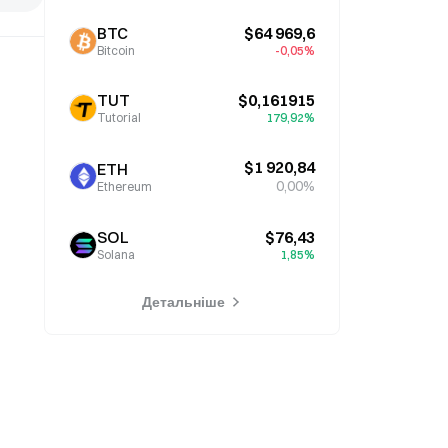
BTC
$64 969,6
Bitcoin
-0,05%
TUT
$0,161915
Tutorial
179,92%
$1 920,84
ETH
0,00%
Ethereum
SOL
$76,43
Solana
1,85%
Детальніше