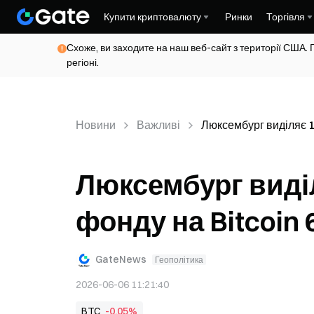
Купити криптовалюту
Ринки
Торгівля
Схоже, ви заходите на наш веб-сайт з території США. 
регіоні.
Новини
Важливі
Люксембург виділяє 1
Люксембург виді
фонду на Bitcoin 
GateNews
Геополітика
2026-06-06 11:21:40
BTC
-0,05%