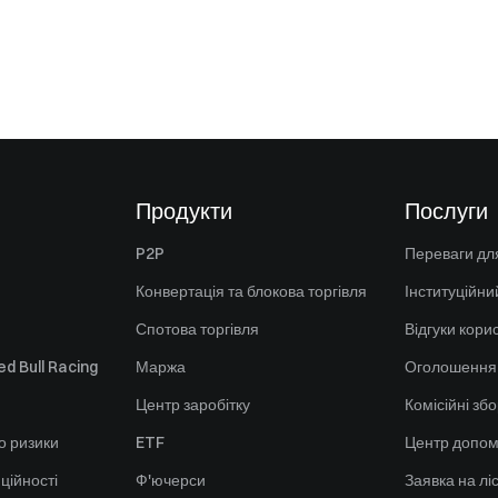
Продукти
Послуги
P2P
Переваги для
Конвертація та блокова торгівля
Інституційни
Спотова торгівля
Відгуки кори
d Bull Racing
Маржа
Оголошення
Центр заробітку
Комісійні зб
о ризики
ETF
Центр допом
ційності
Ф'ючерси
Заявка на лі