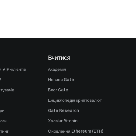
Вчитися
 VIP-клієнтів
Академія
й
Новини Gate
стувачів
Блог Gate
Енциклопедія криптовалют
ори
Gate Research
оги
Халвінг Bitcoin
стинг
Оновлення Ethereum (ETH)