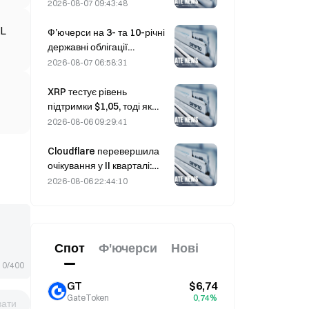
дохідність довгострокових
жорстку політику щодо
2026-08-07 09:43:48
облігацій буде обмеженим.
криптовалют на робочій
PL
конференції 4 серпня.
Ф’ючерси на 3- та 10-річні
державні облігації
Південної Кореї
2026-08-07 06:58:31
знижуються 7 серпня
напередодні аукціону,
XRP тестує рівень
запланованого на
підтримки $1,05, тоді як
наступний тиждень.
Ethereum утримується на
2026-08-06 09:29:41
рівні $1 908 на тлі низьких
обсягів торгів
Cloudflare перевершила
очікування у II кварталі:
виручка зросла на 36% у
2026-08-06 22:44:10
річному обчисленні — до
696,1 млн доларів, а акції
подорожчали на 17% після
закриття торгів
Спот
Ф'ючерси
Нові
0/400
GT
$6,74
GateToken
0,74%
вати