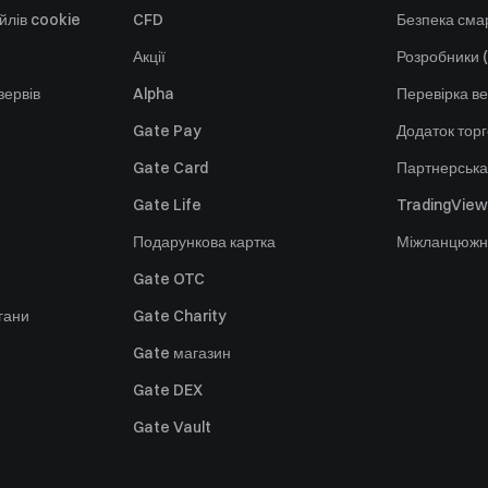
йлів cookie
CFD
Безпека смар
Акції
Розробники (
зервів
Alpha
Перевірка ве
Gate Pay
Додаток тор
Gate Card
Партнерська
Gate Life
TradingView
Подарункова картка
Міжланцюжн
Gate OTC
гани
Gate Charity
Gate магазин
Gate DEX
Gate Vault