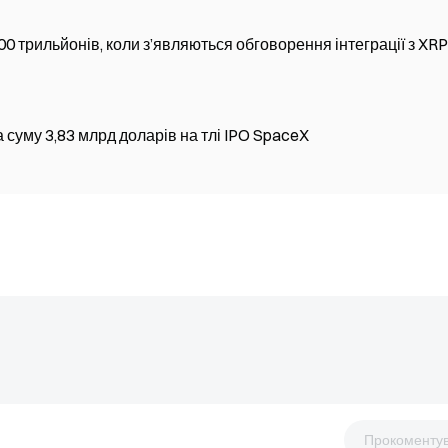
400 трильйонів, коли з’являються обговорення інтеграції з XR
на суму 3,83 млрд доларів на тлі IPO SpaceX
Прокоменту