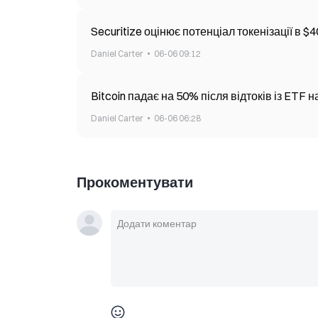
Securitize оцінює потенціал токенізації в $
Daniel Carter
06-06 09:12
Bitcoin падає на 50% після відтоків із ETF 
Daniel Carter
06-06 06:28
Прокоментувати