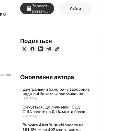
Зареєст
Увійти
руватис
 6 
я
Поділіться
ризиком.
Оновлення автора
Центральний банк Ірану забороняє
надмірні банківські запозичення
для боротьби з інфляцією
6хв. тому
Очікується, що липневий ІСЦ у
США зросте на 0,1% м/м, а базова
інфляція становитиме 2,5% р/р.
7хв. тому
Виручка Aixin Yuanzhi зросла на
181,8% — до 402 млн юанів у