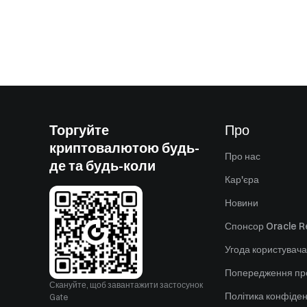
Торгуйте
Про
криптовалютою будь-
Про нас
де та будь-коли
Кар'єра
Новини
Спонсор Oracle Re
Угода користувача
Попередження пр
Скануйте, щоб завантажити застосунок
Політика конфіден
Gate