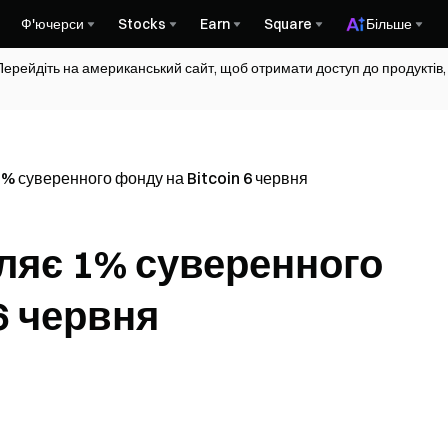
Ф'ючерси
Stocks
Earn
Square
Більше
Перейдіть на американський сайт, щоб отримати доступ до продуктів,
% суверенного фонду на Bitcoin 6 червня
ляє 1% суверенного
6 червня