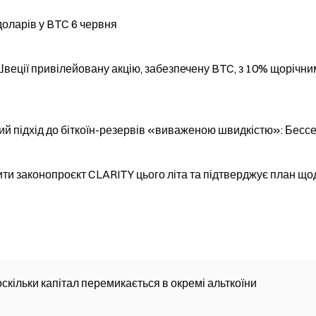
доларів у BTC 6 червня
 Швеції привілейовану акцію, забезпечену BTC, з 10% щорічн
 підхід до біткоїн-резервів «виваженою швидкістю»: Бесс
ти законопроєкт CLARITY цього літа та підтверджує план що
скільки капітал перемикається в окремі альткоїни