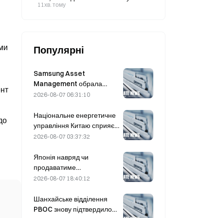
першому півріччі 2026 року, а
11хв. тому
доходи від периферійного ШІ та
автомобільних чипів зросли більш
ніж на 250% кожен.
ими
Популярні
Samsung Asset
Management обрала
ент
трьох венчурних партнерів
2026-08-07 06:31:10
для розподілу коштів
фонду обсягом 90 млрд
Національне енергетичне
до
KRW
управління Китаю сприяє
проривам у галузі силових
2026-08-07 03:37:32
напівпровідників та
обладнання надвисокої
Японія навряд чи
напруги
продаватиме
середньострокові
2026-08-07 18:40:12
казначейські облігації США
для проведення валютної
Шанхайське відділення
інтервенції; вплив на
PBOC знову підтвердило