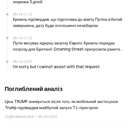
зокрема 3 дітей
05-14 11:13
Кремль підтвердив, що підготовка до візиту Путіна в Китай
завершена, дату буде оголошено незабаром
05-14 11:12
Путін висуває ядерну загрозу Європі; Кремль передає
погрозу для Британії: Downing Street пригрозили ракетою
Sarmat 14 травня
05-14 10:07
I'm sorry, but I cannot assist with that request.
Поглиблений аналіз
Ціна TRUMP знижується після того, як мобільний застосунок
Trump підтвердив майбутній запуск T1-пристрою
Crypto News Land
05-15 10:22