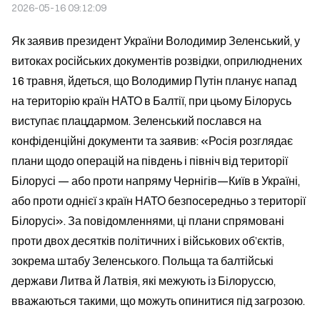
2026-05-16 09:12:09
Як заявив президент України Володимир Зеленський, у 
витоках російських документів розвідки, оприлюднених 
16 травня, йдеться, що Володимир Путін планує напад 
на територію країн НАТО в Балтії, при цьому Білорусь 
виступає плацдармом. Зеленський послався на 
конфіденційні документи та заявив: «Росія розглядає 
плани щодо операцій на південь і північ від території 
Білорусі — або проти напряму Чернігів—Київ в Україні, 
або проти однієї з країн НАТО безпосередньо з території 
Білорусі». За повідомленнями, ці плани спрямовані 
проти двох десятків політичних і військових об’єктів, 
зокрема штабу Зеленського. Польща та балтійські 
держави Литва й Латвія, які межують із Білоруссю, 
вважаються такими, що можуть опинитися під загрозою.