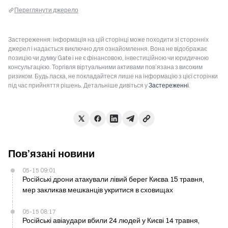
Переглянути джерело
Застереження: інформація на цій сторінці може походити зі сторонніх
джерел і надається виключно для ознайомлення. Вона не відображає
позицію чи думку Gate і не є фінансовою, інвестиційною чи юридичною
консультацією. Торгівля віртуальними активами пов’язана з високим
ризиком. Будь ласка, не покладайтеся лише на інформацію з цієї сторінки
під час прийняття рішень. Детальніше дивіться у
Застереженні
.
Пов’язані новини
05-15 09:01
Російські дрони атакували лівий берег Києва 15 травня,
мер закликав мешканців укритися в сховищах
05-15 08:17
Російські авіаудари вбили 24 людей у Києві 14 травня,