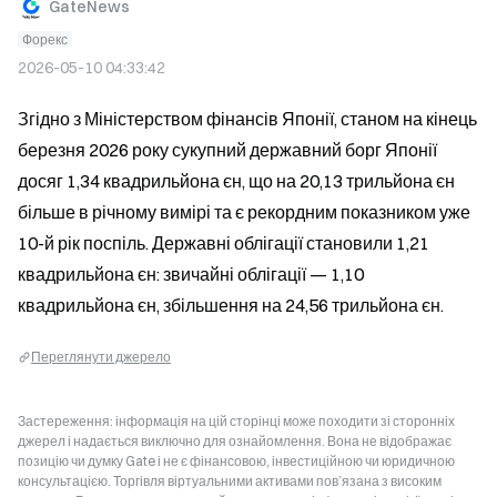
GateNews
Форекс
2026-05-10 04:33:42
Згідно з Міністерством фінансів Японії, станом на кінець 
березня 2026 року сукупний державний борг Японії 
досяг 1,34 квадрильйона єн, що на 20,13 трильйона єн 
більше в річному вимірі та є рекордним показником уже 
10-й рік поспіль. Державні облігації становили 1,21 
квадрильйона єн: звичайні облігації — 1,10 
квадрильйона єн, збільшення на 24,56 трильйона єн.
Переглянути джерело
Застереження: інформація на цій сторінці може походити зі сторонніх
джерел і надається виключно для ознайомлення. Вона не відображає
позицію чи думку Gate і не є фінансовою, інвестиційною чи юридичною
консультацією. Торгівля віртуальними активами пов’язана з високим