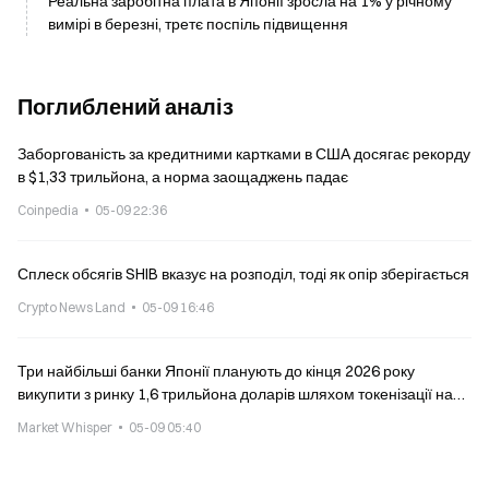
Реальна заробітна плата в Японії зросла на 1% у річному
вимірі в березні, третє поспіль підвищення
Поглиблений аналіз
Заборгованість за кредитними картками в США досягає рекорду
в $1,33 трильйона, а норма заощаджень падає
Coinpedia
05-09 22:36
Сплеск обсягів SHIB вказує на розподіл, тоді як опір зберігається
Crypto News Land
05-09 16:46
Три найбільші банки Японії планують до кінця 2026 року
викупити з ринку 1,6 трильйона доларів шляхом токенізації на
блокчейні
Market Whisper
05-09 05:40