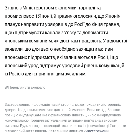
Згідно з Міністерством економіки, торгівлі та 
промисловості Японії, 9 травня оголосили, що Японія 
планує направити урядовців до Росії до кінця травня, 
щоб підтримувати канали зв’язку та допомагати 
японським компаніям, які досі там працюють. У відомстві 
заявили, що для цього необхідно захищати активи 
японських підприємств, які залишаються в Росії, і що 
японський уряд підтримує урядовий рівень комунікацій 
із Росією для сприяння цим зусиллям.
Переглянути джерело
Застереження: інформація на цій сторінці може походити зі сторонніх
джерел і надається виключно для ознайомлення. Вона не відображає
позицію чи думку Gate і не є фінансовою, інвестиційною чи юридичною
консультацією. Торгівля віртуальними активами пов’язана з високим
ризиком. Будь ласка, не покладайтеся лише на інформацію з цієї сторінки
під час прийняття рішень. Детальніше дивіться у
Застереженні
.