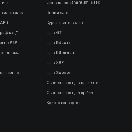
стинг
Оновлення Ethereum (ETH)
тконтрактів
Великі дані
API)
Курси криптовалют
рифікації
Ціна GT
говця P2P
Ціна Bitcoin
 програма
Ціна Ethereum
Ціна XRP
е рішення
Ціна Solana
Сьогоднішня ціна на золото
Сьогоднішня ціна срібла
Крипто конвертер