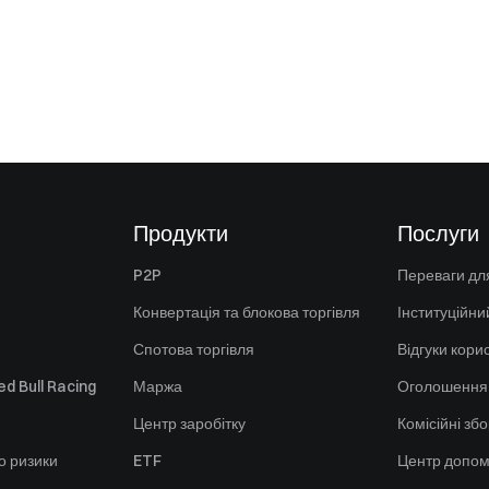
Продукти
Послуги
P2P
Переваги для
Конвертація та блокова торгівля
Інституційни
Спотова торгівля
Відгуки кори
d Bull Racing
Маржа
Оголошення
Центр заробітку
Комісійні зб
о ризики
ETF
Центр допом