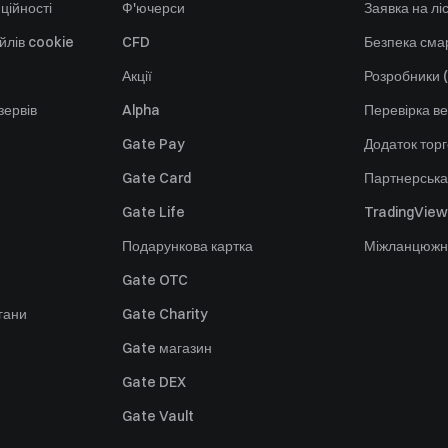
ційності
Ф'ючерси
Заявка на лі
йлів cookie
CFD
Безпека смар
Акції
Розробники (
зервів
Alpha
Перевірка ве
Gate Pay
Додаток тор
Gate Card
Партнерська
Gate Life
TradingView
Подарункова картка
Міжланцюжн
Gate OTC
гани
Gate Charity
Gate магазин
Gate DEX
Gate Vault