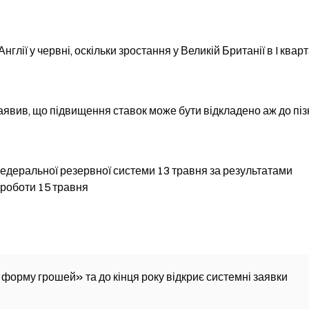
лії у червні, оскільки зростання у Великій Британії в I кварт
заявив, що підвищення ставок може бути відкладено аж до піз
Федеральної резервної системи 13 травня за результатами
 роботи 15 травня
 форму грошей» та до кінця року відкриє системні заявки