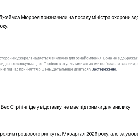
 Джеймса Мюррея призначили на посаду міністра охорони здо
оку.
 сторонніх джерел і надається виключно для ознайомлення. Вона не відображає
юридичною консультацією. Торгівля віртуальними активами пов’язана з високим 
інки під час прийняття рішень. Детальніше дивіться у
Застереженні
.
Вес Стрітінг іде у відставку, не має підтримки для виклику
режим грошового ринку на ІV квартал 2026 року, але за умов