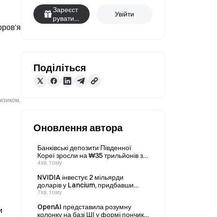
Зареєст
Увійти
руватис
ров’я 
я
Поділіться
ризиком.
Оновлення автора
Банківські депозити Південної
Кореї зросли на ₩35 трильйонів за
один місяць на тлі різкого сплеску
4хв. тому
волатильності фондового ринку
NVIDIA інвестує 2 мільярди
доларів у Lancium, придбавши
20% частку в партнері Stargate
7хв. тому
Data Center
OpenAI представила розумну
и
колонку на базі ШІ у формі пончика