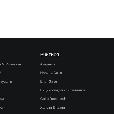
Вчитися
 VIP-клієнтів
Академія
й
Новини Gate
стувачів
Блог Gate
Енциклопедія криптовалют
ори
Gate Research
оги
Халвінг Bitcoin