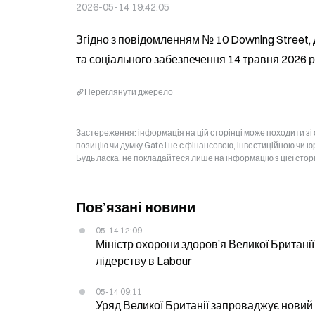
2026-05-14 19:42:05
Згідно з повідомленням № 10 Downing Street,
та соціального забезпечення 14 травня 2026 р
Переглянути джерело
Застереження: інформація на цій сторінці може походити зі
позицію чи думку Gate і не є фінансовою, інвестиційною чи 
Будь ласка, не покладайтеся лише на інформацію з цієї стор
Пов’язані новини
05-14 12:09
Міністр охорони здоров’я Великої Британії 
лідерству в Labour
05-14 09:11
Уряд Великої Британії запроваджує новий 