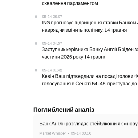
схвалення парламентом
05-14 08:07
ING прогнозує підвищення ставки Банком Анг
навряд чи змінить політику, 14 травня
05-14 04:57
Заступник керівника Банку Англії Бріден 
частини 2026 року 14 травня
05-14 01:42
Кевін Ваш підтвердили на посаді голови 
голосування в Сенаті 54–45, приступає до
Поглиблений аналіз
Банк Англії розглядає стейблкоїни як «нову
Market Whisper
05-14 03:10