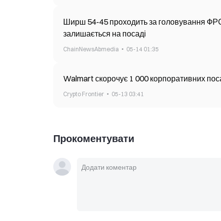
Ширш 54-45 проходить за головування ФРС: 
залишається на посаді
ChainNewsAbmedia
05-14 01:35
Walmart скорочує 1 000 корпоративних посад
Crypto Frontier
05-13 03:41
Прокоментувати