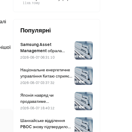
вартістю 300–400 доларів, запуск
11хв. тому
якої заплановано на 2027 рік.
алі
Популярні
Samsung Asset
нішої
Management обрала
трьох венчурних партнерів
2026-08-07 06:31:10
для розподілу коштів
фонду обсягом 90 млрд
Національне енергетичне
KRW
управління Китаю сприяє
проривам у галузі силових
2026-08-07 03:37:32
напівпровідників та
обладнання надвисокої
Японія навряд чи
напруги
продаватиме
середньострокові
2026-08-07 18:40:12
казначейські облігації США
для проведення валютної
Шанхайське відділення
інтервенції; вплив на
PBOC знову підтвердило