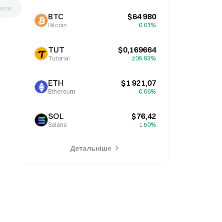
вати
BTC
$64 980
Bitcoin
0,01%
TUT
$0,169664
Tutorial
205,93%
ETH
$1 921,07
Ethereum
0,06%
SOL
$76,42
Solana
1,50%
Детальніше