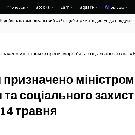
Ф'ючерси
Stocks
Earn
Square
Більше
Перейдіть на американський сайт, щоб отримати доступ до продуктів,
ачено міністром охорони здоров’я та соціального захисту В
призначено міністром
 та соціального захист
 14 травня