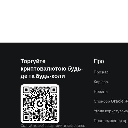
Торгуйте
Про
криптовалютою будь-
Про нас
де та будь-коли
Кар'єра
Новини
Спонсор Oracle Re
Угода користувача
Попередження пр
Скануйте, щоб завантажити застосунок