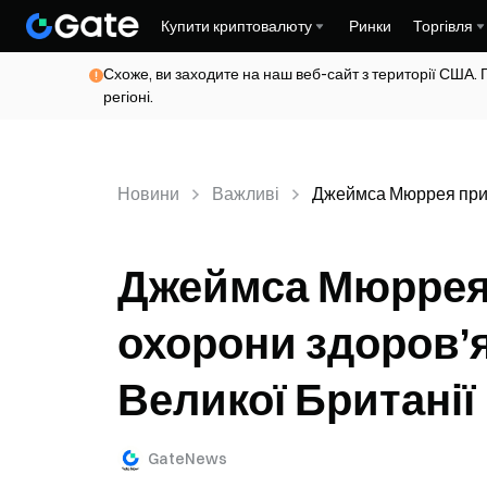
Купити криптовалюту
Ринки
Торгівля
Схоже, ви заходите на наш веб-сайт з території США. 
регіоні.
Новини
Важливі
Джеймса Мюррея призн
Джеймса Мюррея 
охорони здоров’я
Великої Британії
GateNews