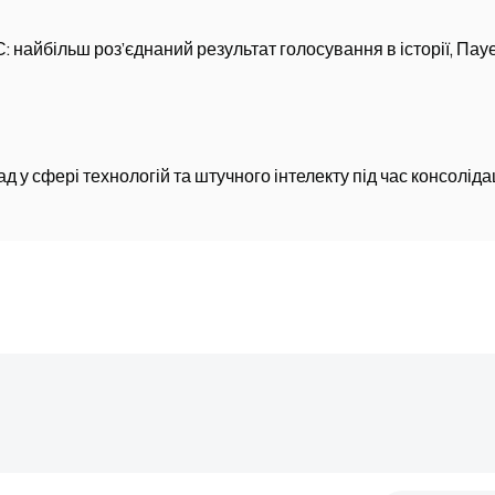
найбільш роз’єднаний результат голосування в історії, Пау
 у сфері технологій та штучного інтелекту під час консолідац