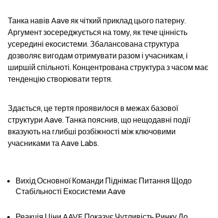
Танка навів Aave як чіткий приклад цього патерну. 
Аргумент зосереджується на тому, як тече цінність 
усередині екосистеми. Збалансована структура 
дозволяє вигодам отримувати разом і учасникам, і 
ширшій спільноті. Концентрована структура з часом має 
тенденцію створювати тертя.
Здається, це тертя проявилося в межах базової 
структури Aave. Танка пояснив, що нещодавні події 
вказують на глибші розбіжності між ключовими 
учасниками та Aave Labs.
Вихід Основної Команди Піднімає Питання Щодо 
Стабільності Екосистеми Aave
Реакція Ціни AAVE Показує Чутливість Ринку До 