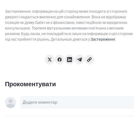
Застереження: інформація на цій сторінці може походити зі сторонніх
джерел і надається виключно для ознайомлення. Вона не відображає
позицію чи думку Gate і не є фінансовою, інвестиційною чи юридичною
консультацією. Торгівля віртуальними активами пов’язана з високим
ризиком. Будь ласка, не покладайтеся лише на інформацію з цієї сторінки
під час прийняття рішень. Детальніше дивіться у
Застереженні
.
Прокоментувати