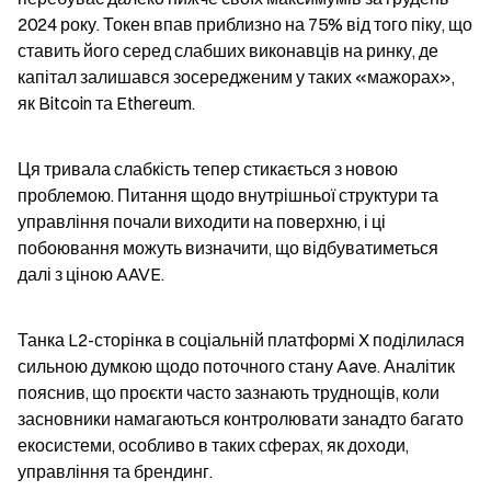
2024 року. Токен впав приблизно на 75% від того піку, що 
ставить його серед слабших виконавців на ринку, де 
капітал залишався зосередженим у таких «мажорах», 
як Bitcoin та Ethereum.
Ця тривала слабкість тепер стикається з новою 
проблемою. Питання щодо внутрішньої структури та 
управління почали виходити на поверхню, і ці 
побоювання можуть визначити, що відбуватиметься 
далі з ціною AAVE.
Танка L2-сторінка в соціальній платформі X поділилася 
сильною думкою щодо поточного стану Aave. Аналітик 
пояснив, що проєкти часто зазнають труднощів, коли 
засновники намагаються контролювати занадто багато 
екосистеми, особливо в таких сферах, як доходи, 
управління та брендинг.