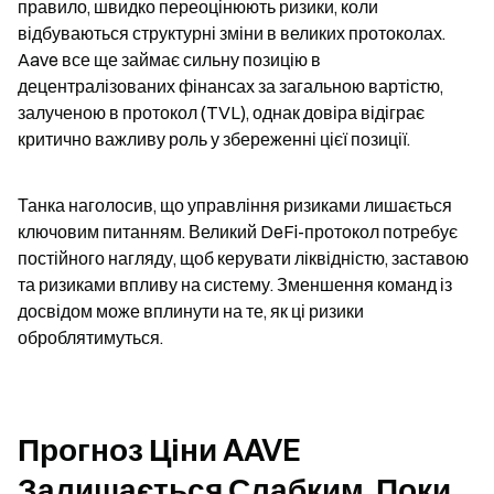
правило, швидко переоцінюють ризики, коли 
відбуваються структурні зміни в великих протоколах. 
Aave все ще займає сильну позицію в 
децентралізованих фінансах за загальною вартістю, 
залученою в протокол (TVL), однак довіра відіграє 
критично важливу роль у збереженні цієї позиції.
Танка наголосив, що управління ризиками лишається 
ключовим питанням. Великий DeFi-протокол потребує 
постійного нагляду, щоб керувати ліквідністю, заставою 
та ризиками впливу на систему. Зменшення команд із 
досвідом може вплинути на те, як ці ризики 
оброблятимуться.
Прогноз Ціни AAVE 
Залишається Слабким, Поки 