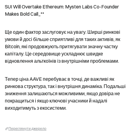
SUI Will Overtake Ethereum: Mysten Labs Co-Founder 
Makes Bold Call_**
Ще один фактор заслуговує на увагу. Ширші ринкові 
умови й досі більше сприятливі для таких активів, як 
Bitcoin, які продовжують притягувати значну частку 
капіталу. Це середовище ускладнює швидке 
відновлення альткоїнів із внутрішніми проблемами.
Тепер ціна AAVE перебуває в точці, де важливі як 
ринкова структура, так і внутрішня динаміка. Подальші 
зниження залишаються можливими, якщо довіра не 
покращиться і якщо ключові учасники й надалі 
виходитимуть з екосистеми.
Переглянути джерело