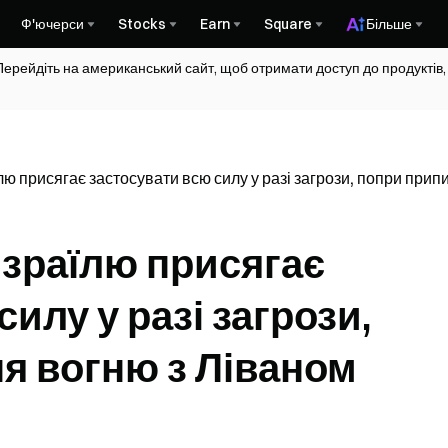
Ф'ючерси
Stocks
Earn
Square
Більше
Перейдіть на американський сайт, щоб отримати доступ до продуктів,
лю присягає застосувати всю силу у разі загрози, попри при
Ізраїлю присягає
илу у разі загрози,
я вогню з Ліваном