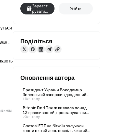
Зареєст
Увійти
руватис
я
уться 
Поділіться
вані.
жають 
Оновлення автора
Президент України Володимир
Зеленський завершив дводенний
візит до Сербії після восьмирічної
16хв. тому
перерви.
Bitcoin Red Team виявила понад
ризиком.
12 вразливостей, просканувавши
150 репозиторіїв за допомогою ШІ,
20хв. тому
заявив генеральний директор.
Спотові ETF на біткоїн залучали
кошти п’ятий день поспіль: чистий