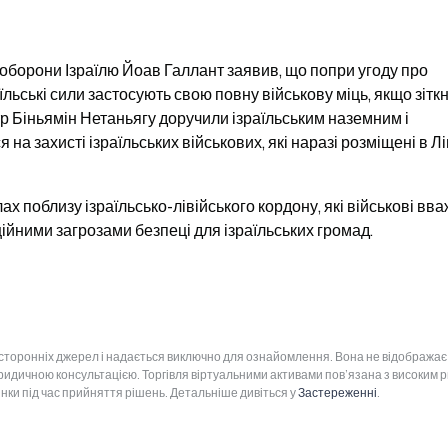
оборони Ізраїлю Йоав Галлант заявив, що попри угоду про 
їльські сили застосують свою повну військову міць, якщо зіткн
тр Біньямін Нетаньягу доручили ізраїльським наземним і 
 захисті ізраїльських військових, які наразі розміщені в Лі
ах поблизу ізраїльсько-лівійського кордону, які військові вва
йними загрозами безпеці для ізраїльських громад.
 сторонніх джерел і надається виключно для ознайомлення. Вона не відображає
юридичною консультацією. Торгівля віртуальними активами пов’язана з високим 
інки під час прийняття рішень. Детальніше дивіться у
Застереженні
.