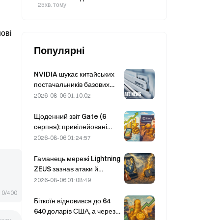
приплив становив 98,85 млн
25хв. тому
доларів, тоді як IBIT від BlackRock
залучив 479 млн доларів.
нові
Популярні
NVIDIA шукає китайських
постачальників базових
станцій на базі ШІ для
2026-08-06 01:10:02
розгортання мережі 6G
Щоденний звіт Gate (6
серпня): привілейовані
акції Strategy STRC різко
2026-08-06 01:24:57
відновилися; Block
підвищила прогноз
Гаманець мережі Lightning
фінансових показників на
ZEUS зазнав атаки й
весь 2026 рік
тимчасово призупинив
2026-08-06 01:08:49
роботу; офіційно
0/400
повідомляється, що кошти
Біткоїн відновився до 64
користувачів не втрачено.
640 доларів США, а через
вати