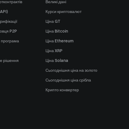
тконтрактів
Великі дані
API)
Курси криптовалют
рифікації
Ціна GT
говця P2P
Ціна Bitcoin
 програма
Ціна Ethereum
Ціна XRP
е рішення
Ціна Solana
Сьогоднішня ціна на золото
Сьогоднішня ціна срібла
Крипто конвертер