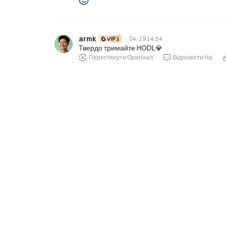
armk
·
04-19 14:54
Твердо тримайте HODL💎
Переглянути Оригінал
Відповісти На