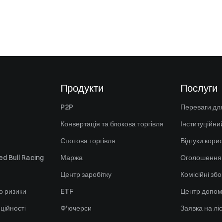
Продукти
Послуги
P2P
Переваги для
Конвертація та блокова торгівля
Інституційни
Спотова торгівля
Відгуки кори
d Bull Racing
Маржа
Оголошення
Центр заробітку
Комісійні зб
о ризики
ETF
Центр допом
ційності
Ф'ючерси
Заявка на лі