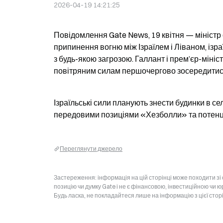
2026-04-19 14:21:25
Повідомлення Gate News, 19 квітня — міністр 
припинення вогню між Ізраїлем і Ліваном, ізра
з будь-якою загрозою. Галлант і прем’єр-мініс
повітряним силам першочергово зосередитися на
Ізраїльські сили планують знести будинки в сел
передовими позиціями «Хезболли» та потенці
Переглянути джерело
Застереження: інформація на цій сторінці може походити зі
позицію чи думку Gate і не є фінансовою, інвестиційною чи 
Будь ласка, не покладайтеся лише на інформацію з цієї стор