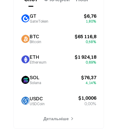
GT
$6,76
GateToken
1,80%
BTC
$65 116,8
Bitcoin
0,58%
ETH
$1 924,18
Ethereum
0,69%
SOL
$76,37
Solana
4,14%
$1,0006
USDC
0,00%
USDCoin
Детальніше