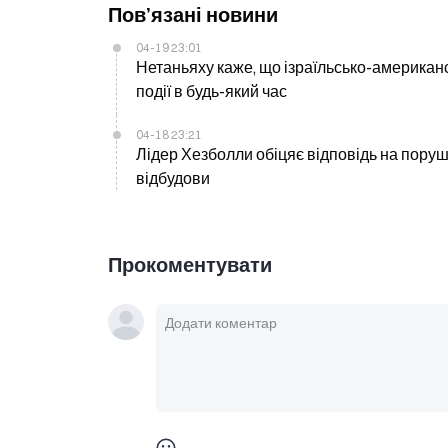
Пов’язані новини
04-19 23:01
Нетаньяху каже, що ізраїльсько-американс
події в будь-який час
04-18 23:21
Лідер Хезболли обіцяє відповідь на пору
відбудови
Прокоментувати