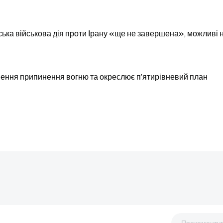
ька військова дія проти Ірану «ще не завершена», можливі 
шення припинення вогню та окреслює п’ятирівневий план
Прокоменту