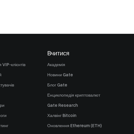
Вчитися
 VIP-клієнтів
Академія
й
Новини Gate
стувачів
Блог Gate
Енциклопедія криптовалют
ори
Gate Research
оги
Халвінг Bitcoin
стинг
Оновлення Ethereum (ETH)