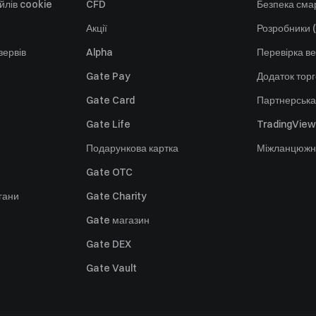
йлів cookie
CFD
Безпека смар
Акції
Розробники (
зервів
Alpha
Перевірка ве
Gate Pay
Додаток тор
Gate Card
Партнерська
Gate Life
TradingView
Подарункова картка
Міжланцюжн
Gate OTC
гани
Gate Charity
Gate магазин
Gate DEX
Gate Vault