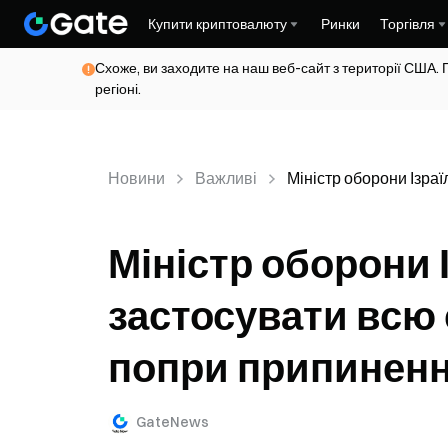
Купити криптовалюту
Ринки
Торгівля
Схоже, ви заходите на наш веб-сайт з території США. 
регіоні.
Новини
Важливі
Міністр оборони Ізраї
Міністр оборони 
застосувати всю с
попри припиненн
GateNews