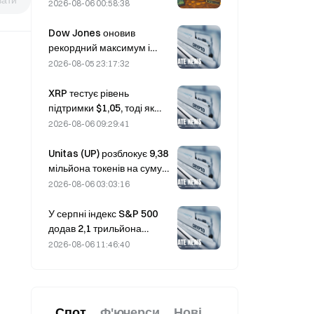
уразливість Coldcard
2026-08-06 00:58:38
кількість активних гаманців
сягнула тримісячного
Dow Jones оновив
максимуму
рекордний максимум і
вночі продовжив
2026-08-05 23:17:32
п’ятиденну серію
зростання; інвестиції в ШІ
XRP тестує рівень
стимулюють підйом.
підтримки $1,05, тоді як
Ethereum утримується на
2026-08-06 09:29:41
рівні $1 908 на тлі низьких
обсягів торгів
Unitas (UP) розблокує 9,38
мільйона токенів на суму
3,18 мільйона доларів 13
2026-08-06 03:03:16
серпня
У серпні індекс S&P 500
додав 2,1 трильйона
доларів, зрісши на 3,12%,
2026-08-06 11:46:40
тоді як біткоїн подорожчав
лише на 2%.
Спот
Ф'ючерси
Нові