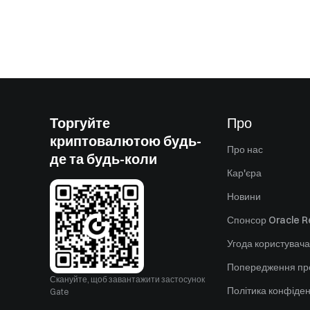
Торгуйте
Про
криптовалютою будь-
Про нас
де та будь-коли
Кар'єра
Новини
Спонсор Oracle Re
Угода користувача
Попередження пр
Скануйте, щоб завантажити застосунок
Політика конфіден
Gate