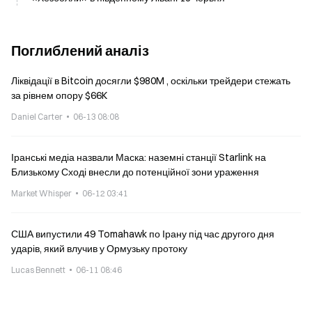
Поглиблений аналіз
Ліквідації в Bitcoin досягли $980M , оскільки трейдери стежать
за рівнем опору $66K
Daniel Carter
06-13 08:08
Іранські медіа назвали Маска: наземні станції Starlink на
Близькому Сході внесли до потенційної зони ураження
Market Whisper
06-12 03:41
США випустили 49 Tomahawk по Ірану під час другого дня
ударів, який влучив у Ормузьку протоку
Lucas Bennett
06-11 08:46