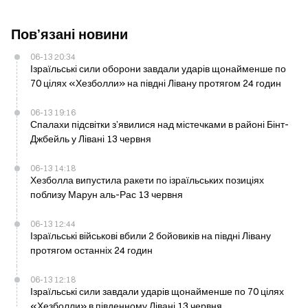
Пов’язані новини
06-13 20:34
Ізраїльські сили оборони завдали ударів щонайменше по
70 цілях «Хезболли» на півдні Лівану протягом 24 годин
06-13 19:16
Спалахи підсвітки з’явилися над містечками в районі Бінт-
Джбейль у Лівані 13 червня
06-13 14:18
Хезболла випустила ракети по ізраїльських позиціях
поблизу Марун аль-Рас 13 червня
06-13 12:44
Ізраїльські військові вбили 2 бойовиків на півдні Лівану
протягом останніх 24 годин
06-13 12:18
Ізраїльські сили завдали ударів щонайменше по 70 цілях
«Хезболли» в південному Лівані 13 червня