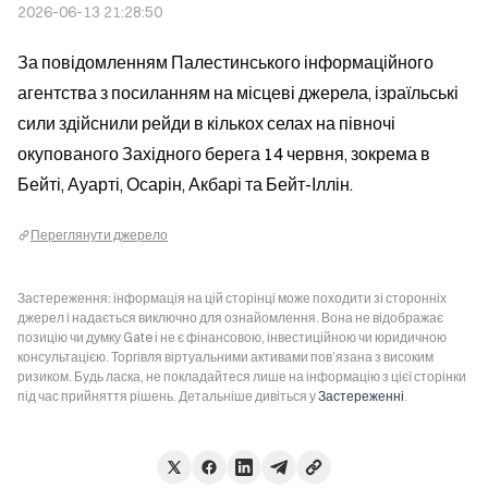
2026-06-13 21:28:50
За повідомленням Палестинського інформаційного 
агентства з посиланням на місцеві джерела, ізраїльські 
сили здійснили рейди в кількох селах на півночі 
окупованого Західного берега 14 червня, зокрема в 
Бейті, Ауарті, Осарін, Акбарі та Бейт-Іллін.
Переглянути джерело
Застереження: інформація на цій сторінці може походити зі сторонніх
джерел і надається виключно для ознайомлення. Вона не відображає
позицію чи думку Gate і не є фінансовою, інвестиційною чи юридичною
консультацією. Торгівля віртуальними активами пов’язана з високим
ризиком. Будь ласка, не покладайтеся лише на інформацію з цієї сторінки
під час прийняття рішень. Детальніше дивіться у
Застереженні
.