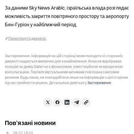
За даними Sky News Arabic, ізраїльська влада розглядає 
можливість закриття повітряного простору та аеропорту 
Бен-Гуріон у найближчий період.
Переглянути джерело
Застереження: інформація на цій сторінці може походити зі сторонніх
джерел і надається виключно для ознайомлення. Вона не відображає
позицію чи думку Gate і не є фінансовою, інвестиційною чи юридичною
консультацією. Торгівля віртуальними активами пов’язана з високим
ризиком. Будь ласка, не покладайтеся лише на інформацію з цієї сторінки
під час прийняття рішень. Детальніше дивіться у
Застереженні
.
Пов’язані новини
06-07 19:23