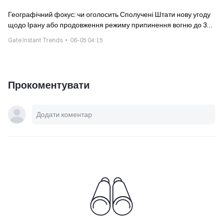
Географічний фокус: чи оголосить Сполучені Штати нову угоду
щодо Ірану або продовження режиму припинення вогню до 30
червня?
Gate Instant Trends
06-05 04:15
Прокоментувати