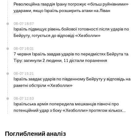
Революційна гвардія Ірану погрожує «більш руйнівними»
ударами, якщо Ізраїль розширить атаки на Ліван
06-07 18:57
Ізраїль підвищує рівень бойової готовності після ударів по
Бейруту, готується до відповіді «Хезболли»
06-07 16:01
7 червня Ізраїль завдав ударів по передмістях Бейрута та
Тіру: загинули 2 людини, 11 дістали поранення
06-07 15:21
Ізраїль завдає ударів по південному Бейруту у відповідь на
ракетні обстріли «Хезболли»
06-07 12:53
Ізраїльська армія попередила мешканців півночі про
потенційний удар з боку «Хезболли» протягом кількох
годин
Поглиблений аналіз