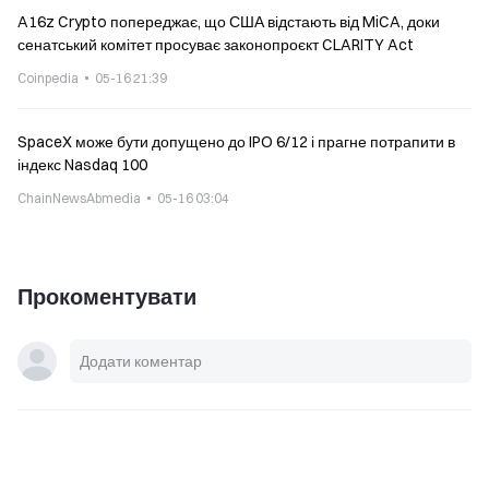
A16z Crypto попереджає, що США відстають від MiCA, доки
сенатський комітет просуває законопроєкт CLARITY Act
Coinpedia
05-16 21:39
SpaceX може бути допущено до IPO 6/12 і прагне потрапити в
індекс Nasdaq 100
ChainNewsAbmedia
05-16 03:04
Прокоментувати