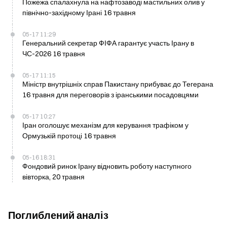
Пожежа спалахнула на нафтозаводі мастильних олив у
північно-західному Ірані 16 травня
05-17 11:29
Генеральний секретар ФІФА гарантує участь Ірану в
ЧС-2026 16 травня
05-17 11:15
Міністр внутрішніх справ Пакистану прибуває до Тегерана
16 травня для переговорів з іранськими посадовцями
05-17 10:27
Іран оголошує механізм для керування трафіком у
Ормузькій протоці 16 травня
05-16 18:31
Фондовий ринок Ірану відновить роботу наступного
вівторка, 20 травня
Поглиблений аналіз