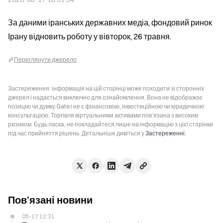
За даними іранських державних медіа, фондовий ринок 
Ірану відновить роботу у вівторок, 26 травня.
Переглянути джерело
Застереження: інформація на цій сторінці може походити зі сторонніх
джерел і надається виключно для ознайомлення. Вона не відображає
позицію чи думку Gate і не є фінансовою, інвестиційною чи юридичною
консультацією. Торгівля віртуальними активами пов’язана з високим
ризиком. Будь ласка, не покладайтеся лише на інформацію з цієї сторінки
під час прийняття рішень. Детальніше дивіться у
Застереженні
.
Пов’язані новини
05-17 12:31