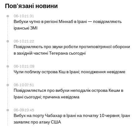
Пов’язані новини
06-10 21:31
Вибухи чутно в регіоні Міннаб в Ірані — повідомляють
іранські ЗМІ
06-10 21:22
Повідомляють про звуки роботи протиповітряної оборони
в західній частині Тегерана сьогодні
06-10 21:09
Чули поблизу острова Кіш в Ірані; походження невідоме
06-10 07:51
Повідомляється про вибухи неподалік острова Кешм в
Ірані сьогодні; причина невідома
06-09 23:45
Вибух на порту Чабахар в Ірані на початку 10 червня; Іран
заявляє про атаку США