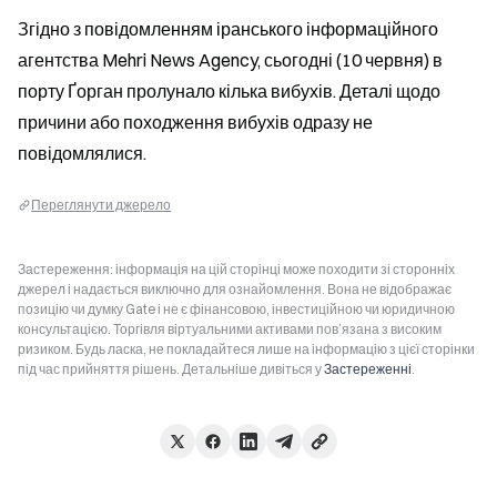
Згідно з повідомленням іранського інформаційного 
агентства Mehri News Agency, сьогодні (10 червня) в 
порту Ґорган пролунало кілька вибухів. Деталі щодо 
причини або походження вибухів одразу не 
повідомлялися.
Переглянути джерело
Застереження: інформація на цій сторінці може походити зі сторонніх
джерел і надається виключно для ознайомлення. Вона не відображає
позицію чи думку Gate і не є фінансовою, інвестиційною чи юридичною
консультацією. Торгівля віртуальними активами пов’язана з високим
ризиком. Будь ласка, не покладайтеся лише на інформацію з цієї сторінки
під час прийняття рішень. Детальніше дивіться у
Застереженні
.