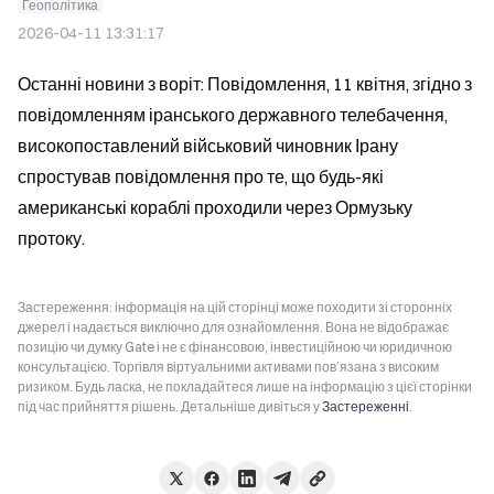
Геополітика
2026-04-11 13:31:17
Останні новини з воріт: Повідомлення, 11 квітня, згідно з 
повідомленням іранського державного телебачення, 
високопоставлений військовий чиновник Ірану 
спростував повідомлення про те, що будь-які 
американські кораблі проходили через Ормузьку 
протоку.
Застереження: інформація на цій сторінці може походити зі сторонніх
джерел і надається виключно для ознайомлення. Вона не відображає
позицію чи думку Gate і не є фінансовою, інвестиційною чи юридичною
консультацією. Торгівля віртуальними активами пов’язана з високим
ризиком. Будь ласка, не покладайтеся лише на інформацію з цієї сторінки
під час прийняття рішень. Детальніше дивіться у
Застереженні
.