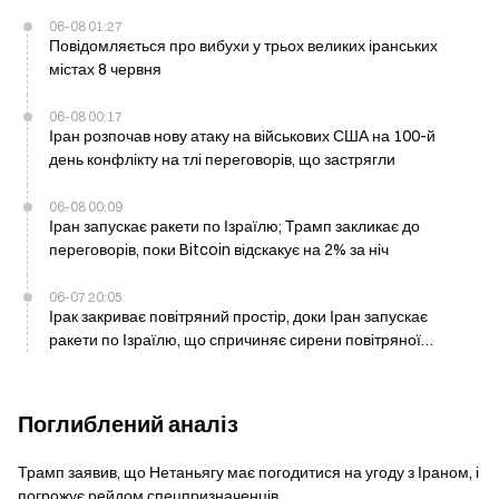
06-08 01:27
Повідомляється про вибухи у трьох великих іранських
містах 8 червня
06-08 00:17
Іран розпочав нову атаку на військових США на 100-й
день конфлікту на тлі переговорів, що застрягли
06-08 00:09
Іран запускає ракети по Ізраїлю; Трамп закликає до
переговорів, поки Bitcoin відскакує на 2% за ніч
06-07 20:05
Ірак закриває повітряний простір, доки Іран запускає
ракети по Ізраїлю, що спричиняє сирени повітряної
тривоги
Поглиблений аналіз
Трамп заявив, що Нетаньягу має погодитися на угоду з Іраном, і
погрожує рейдом спецпризначенців