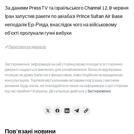
За даними PressTV та ізраїльського Channel 12, 8 червня 
Іран запустив ракети по авіабазі Prince Sultan Air Base 
неподалік Ер-Ріяда, внаслідок чого на військовому 
об’єкті пролунали гучні вибухи.
Переглянути джерело
Застереження: інформація на цій сторінці може походити зі сторонніх
джерел і надається виключно для ознайомлення. Вона не відображає
позицію чи думку Gate і не є фінансовою, інвестиційною чи юридичною
консультацією. Торгівля віртуальними активами пов’язана з високим
ризиком. Будь ласка, не покладайтеся лише на інформацію з цієї сторінки
під час прийняття рішень. Детальніше дивіться у
Застереженні
.
Пов’язані новини