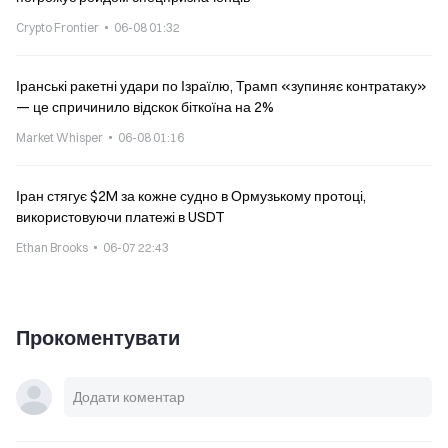
Crypto Frontier
06-08 01:32
Іранські ракетні удари по Ізраїлю, Трамп «зупиняє контратаку»
— це спричинило відскок біткоїна на 2%
Market Whisper
06-08 01:16
Іран стягує $2M за кожне судно в Ормузькому протоці,
використовуючи платежі в USDT
Ethan Brooks
06-07 22:43
Прокоментувати